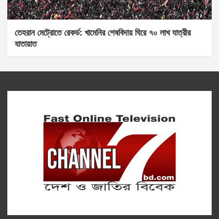
তেহরান মেট্রোতে রেকর্ড: খামেনির শেষবিদায় ঘিরে ৭০ লাখ যাত্রীর
যাতায়াত