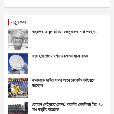
নতুন খবর
অধ্যাপক আবুল কাসেম ফজলুল হক মারা গেছেন….
বন্ধ হয়ে গেল দেশের একমাত্র সচল রাডার
কানাডাকে হারিয়ে সবার আগে কোয়ার্টার ফাইনালে
মরক্কো
তেহরান মেট্রোতে রেকর্ড: খামেনির শেষবিদায় ঘিরে ৭০
লাখ যাত্রীর যাতায়াত