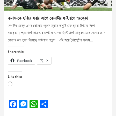
কানাডাকে হারিয়ে সবার আগে কোয়ার্টার ফাইনালে মরক্কো
স্পোর্টস ডেস্ক :শেষ ষোলোর প্রথম ম্যাচে দাপুটে এক ম্যাচ উপহার দিলো
মরক্কো। প্রথমার্ধে কানাডার দাপট সামলেও দ্বিতীয়ার্ধে আক্রমণাত্মক খেলায় ৩-০
গোলের জয় তুলে নিয়েছে আটলাস লায়ন্স। এই জয়ে টুর্নামেন্টের প্রথম…
Share this:
Facebook
X
Like this:
Loading…
F
M
W
S
a
es
h
h