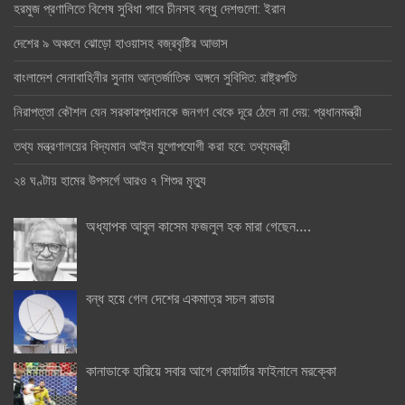
হরমুজ প্রণালিতে বিশেষ সুবিধা পাবে চীনসহ বন্ধু দেশগুলো: ইরান
দেশের ৯ অঞ্চলে ঝোড়ো হাওয়াসহ বজ্রবৃষ্টির আভাস
বাংলাদেশ সেনাবাহিনীর সুনাম আন্তর্জাতিক অঙ্গনে সুবিদিত: রাষ্ট্রপতি
নিরাপত্তা কৌশল যেন সরকারপ্রধানকে জনগণ থেকে দূরে ঠেলে না দেয়: প্রধানমন্ত্রী
তথ্য মন্ত্রণালয়ের বিদ্যমান আইন যুগোপযোগী করা হবে: তথ্যমন্ত্রী
২৪ ঘণ্টায় হামের উপসর্গে আরও ৭ শিশুর মৃত্যু
অধ্যাপক আবুল কাসেম ফজলুল হক মারা গেছেন….
বন্ধ হয়ে গেল দেশের একমাত্র সচল রাডার
কানাডাকে হারিয়ে সবার আগে কোয়ার্টার ফাইনালে মরক্কো