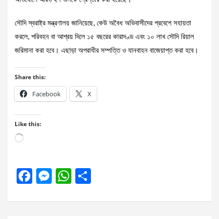
সৌদি স্বরাষ্ট্র মন্ত্রণালয় জানিয়েছে, কেউ অবৈধ অভিবাসীদের প্রবেশে সহায়তা
করলে, পরিবহন বা আশ্রয় দিলে ১৫ বছরের কারাদণ্ড এবং ১০ লাখ সৌদি রিয়াল
জরিমানা করা হবে। এছাড়া অপরাধীর সম্পত্তি ও যানবাহন বাজেয়াপ্ত করা হবে।
Share this:
Facebook
X
Like this:
Loading…
F
M
W
S
a
es
h
h
ce
se
at
ar