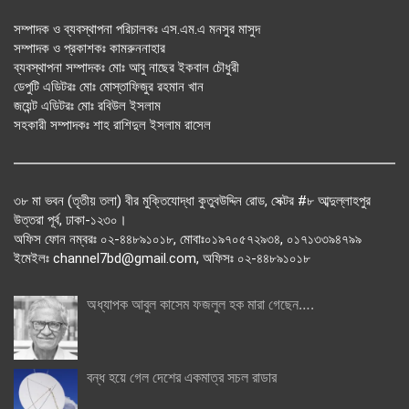
সম্পাদক ও ব্যবস্থাপনা পরিচালকঃ এস.এম.এ মনসুর মাসুদ
সম্পাদক ও প্রকাশকঃ কামরুননাহার
ব্যবস্থাপনা সম্পাদকঃ মোঃ আবু নাছের ইকবাল চৌধুরী
ডেপুটি এডিটরঃ মোঃ মোস্তাফিজুর রহমান খান
জয়েন্ট এডিটরঃ মোঃ রবিউল ইসলাম
সহকারী সম্পাদকঃ শাহ রাশিদুল ইসলাম রাসেল
৩৮ মা ভবন (তৃতীয় তলা) বীর মুক্তিযোদ্ধা কুতুবউদ্দিন রোড, সেক্টর #৮ আব্দুল্লাহপুর
উত্তরা পূর্ব, ঢাকা-১২৩০।
অফিস ফোন নম্বরঃ ০২-৪৪৮৯১০১৮, মোবাঃ০১৯৭০৫৭২৯৩৪, ০১৭১৩৩৯৪৭৯৯
ইমেইলঃ channel7bd@gmail.com, অফিসঃ ০২-৪৪৮৯১০১৮
অধ্যাপক আবুল কাসেম ফজলুল হক মারা গেছেন….
বন্ধ হয়ে গেল দেশের একমাত্র সচল রাডার