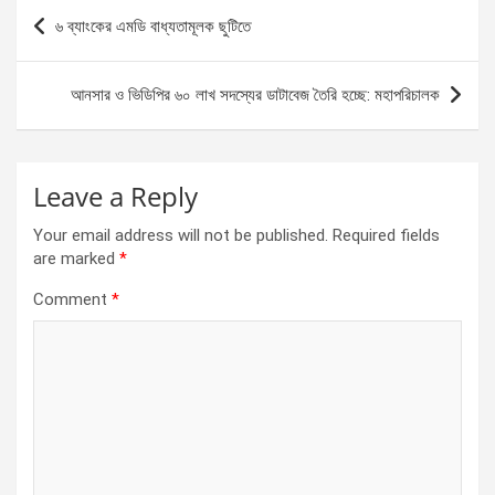
b
n
s
e
Post
৬ ব্যাংকের এমডি বাধ্যতামূলক ছুটিতে
o
g
A
navigation
o
er
p
আনসার ও ভিডিপির ৬০ লাখ সদস্যের ডাটাবেজ তৈরি হচ্ছে: মহাপরিচালক
k
p
Leave a Reply
Your email address will not be published.
Required fields
are marked
*
Comment
*