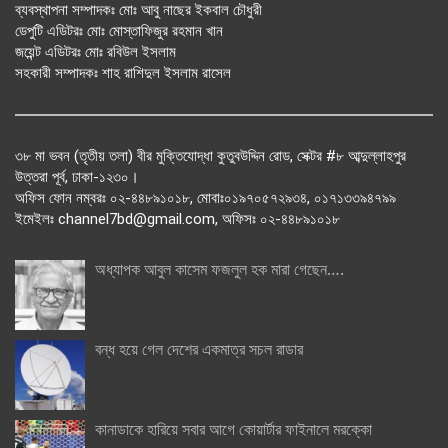
ব্যবস্থাপনা সম্পাদকঃ মোঃ আবু নাছের ইকবাল চৌধুরী
ডেপুটি এডিটরঃ মোঃ মোস্তাফিজুর রহমান খান
জয়েন্ট এডিটরঃ মোঃ রবিউল ইসলাম
সহকারী সম্পাদকঃ শাহ রাশিদুল ইসলাম রাসেল
৩৮ মা ভবন (তৃতীয় তলা) বীর মুক্তিযোদ্ধা কুতুবউদ্দিন রোড, সেক্টর #৮ আব্দুল্লাহপুর
উত্তরা পূর্ব, ঢাকা-১২৩০।
অফিস ফোন নম্বরঃ ০২-৪৪৮৯১০১৮, মোবাঃ০১৯৭০৫৭২৯৩৪, ০১৭১৩৩৯৪৭৯৯
ইমেইলঃ channel7bd@gmail.com, অফিসঃ ০২-৪৪৮৯১০১৮
অধ্যাপক আবুল কাসেম ফজলুল হক মারা গেছেন….
বন্ধ হয়ে গেল দেশের একমাত্র সচল রাডার
কানাডাকে হারিয়ে সবার আগে কোয়ার্টার ফাইনালে মরক্কো