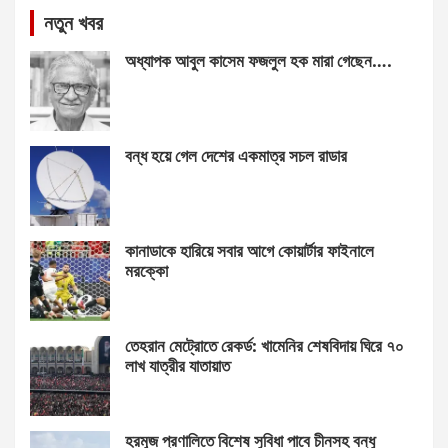
নতুন খবর
অধ্যাপক আবুল কাসেম ফজলুল হক মারা গেছেন….
বন্ধ হয়ে গেল দেশের একমাত্র সচল রাডার
কানাডাকে হারিয়ে সবার আগে কোয়ার্টার ফাইনালে
মরক্কো
তেহরান মেট্রোতে রেকর্ড: খামেনির শেষবিদায় ঘিরে ৭০
লাখ যাত্রীর যাতায়াত
হরমুজ প্রণালিতে বিশেষ সুবিধা পাবে চীনসহ বন্ধু