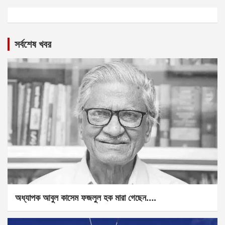
সর্বশেষ খবর
অধ্যাপক আবুল কাসেম ফজলুল হক মারা গেছেন….