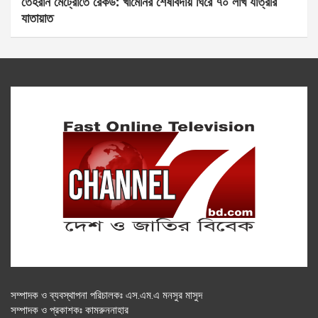
তেহরান মেট্রোতে রেকর্ড: খামেনির শেষবিদায় ঘিরে ৭০ লাখ যাত্রীর
যাতায়াত
সম্পাদক ও ব্যবস্থাপনা পরিচালকঃ এস.এম.এ মনসুর মাসুদ
সম্পাদক ও প্রকাশকঃ কামরুননাহার