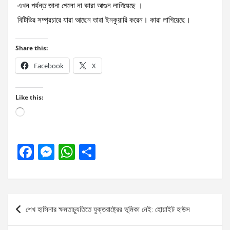
এখন পর্যন্ত জানা গেলো না কারা আগুন লাগিয়েছে ।
বিটিভির সম্প্রচারে যারা আছেন তারা ইনকুয়ারি করেন। কারা লাগিয়েছে।
Share this:
Facebook
X
Like this:
Loading…
F
M
W
S
a
es
h
h
ce
se
at
ar
b
n
s
e
Post
শেখ হাসিনার ক্ষমতাচ্যুতিতে যুক্তরাষ্ট্রের ভূমিকা নেই: হোয়াইট হাউস
o
g
A
navigation