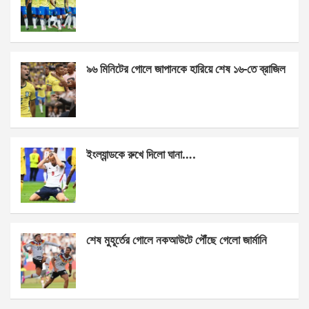
o
g
A
o
er
p
k
p
৯৬ মিনিটের গোলে জাপানকে হারিয়ে শেষ ১৬-তে ব্রাজিল
ইংল্যান্ডকে রুখে দিলো ঘানা….
শেষ মুহূর্তের গোলে নকআউটে পৌঁছে গেলো জার্মানি