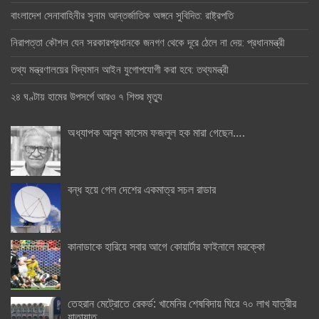
বাংলাদেশ সেনাবাহিনীর সুনাম আন্তর্জাতিক অঙ্গনে সুবিদিত: রাষ্ট্রপতি
নিরাপত্তা কৌশল যেন সরকারপ্রধানকে জনগণ থেকে দূরে ঠেলে না দেয়: প্রধানমন্ত্রী
তথ্য মন্ত্রণালয়ের বিদ্যমান আইন যুগোপযোগী করা হবে: তথ্যমন্ত্রী
২৪ ঘণ্টায় হামের উপসর্গে আরও ৭ শিশুর মৃত্যু
অধ্যাপক আবুল কাসেম ফজলুল হক মারা গেছেন….
বন্ধ হয়ে গেল দেশের একমাত্র সচল রাডার
কানাডাকে হারিয়ে সবার আগে কোয়ার্টার ফাইনালে মরক্কো
তেহরান মেট্রোতে রেকর্ড: খামেনির শেষবিদায় ঘিরে ৭০ লাখ যাত্রীর
যাতায়াত