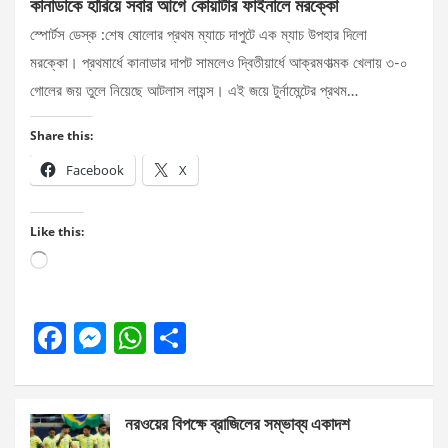
কানাডাকে হারিয়ে সবার আগে কোয়ার্টার ফাইনালে মরক্কো
স্পোর্টস ডেস্ক :শেষ ষোলোর প্রথম ম্যাচে দাপুটে এক ম্যাচ উপহার দিলো
মরক্কো। প্রথমার্ধে কানাডার দাপট সামলেও দ্বিতীয়ার্ধে আক্রমণাত্মক খেলায় ৩-০
গোলের জয় তুলে নিয়েছে আটলাস লায়ন্স। এই জয়ে টুর্নামেন্টের প্রথম…
Share this:
Facebook
X
Like this:
Loading…
F
M
W
S
a
es
h
h
ce
se
at
ar
নরওয়ের বিপক্ষে ব্রাজিলের সম্ভাব্য একাদশ
b
n
s
e