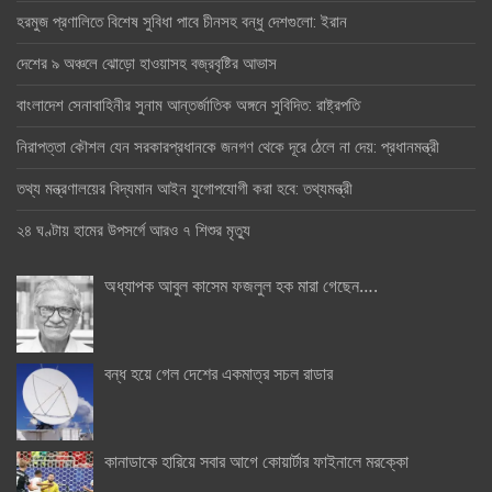
হরমুজ প্রণালিতে বিশেষ সুবিধা পাবে চীনসহ বন্ধু দেশগুলো: ইরান
দেশের ৯ অঞ্চলে ঝোড়ো হাওয়াসহ বজ্রবৃষ্টির আভাস
বাংলাদেশ সেনাবাহিনীর সুনাম আন্তর্জাতিক অঙ্গনে সুবিদিত: রাষ্ট্রপতি
নিরাপত্তা কৌশল যেন সরকারপ্রধানকে জনগণ থেকে দূরে ঠেলে না দেয়: প্রধানমন্ত্রী
তথ্য মন্ত্রণালয়ের বিদ্যমান আইন যুগোপযোগী করা হবে: তথ্যমন্ত্রী
২৪ ঘণ্টায় হামের উপসর্গে আরও ৭ শিশুর মৃত্যু
অধ্যাপক আবুল কাসেম ফজলুল হক মারা গেছেন….
বন্ধ হয়ে গেল দেশের একমাত্র সচল রাডার
কানাডাকে হারিয়ে সবার আগে কোয়ার্টার ফাইনালে মরক্কো