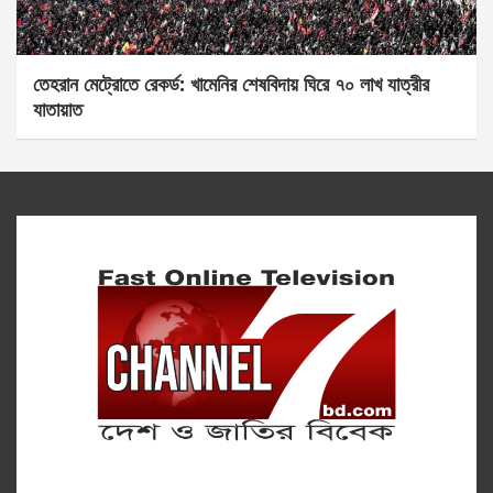
তেহরান মেট্রোতে রেকর্ড: খামেনির শেষবিদায় ঘিরে ৭০ লাখ যাত্রীর
যাতায়াত