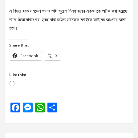
এ বিষয়ে সাভার মডেল থানার ওসি জুয়েল মিঞা বলেন একজনকে আটক করা হয়েছে
তাকে জিজ্ঞাসাবাদ করা হচ্ছে যারা জড়িত তাদেরকে সবাইকে আইনের আওতায় আনা
হবে।
Share this:
Facebook
X
Like this:
Loading…
F
M
W
S
a
es
h
h
ce
se
at
ar
b
n
s
e
Post