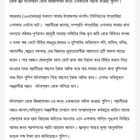
ট্রাক জব্দ ঘটনাস্থল থেকে জিজ্ঞাসাবাদ জন্য একজনকে আটক করেছে পুলিশ।
শুক্রবার (২৯নভেম্বর) সকালে সাভার উপজেলার বনগাঁও ইউনিয়নের গান্ধারিয়া
এলাকায় এঘটনা ঘটে। স্থানীয়রা জানায়, সম্প্রতি গান্ধারিয়া এলাকায় সাভার থানা
অসহায় পরিবার পূর্ণবাসন বহুমুখী সমবায় সমিতির লিজ কৃত জমি থেকে বিভিন্ন ফলজ
ও বনজ গাছ কেটে বিক্রি ভাঙচুর.মারধর ও লুটপাটের অভিযোগে গনি, হাকিম, মনির,
আলমগীর ,আব্দুল গফফার, দের বিরুদ্ধে ভুক্তভোগীরা আদালতে দুটি মামলা দায়ের
করেন। পরে আজও জোরপূর্বক ভাবে কেটে রাখা গাছ ট্রাকে করে বিক্রি করতে নিয়ে
যাওয়ার সময় স্থানীয়রা গাছসহ ট্রাক আটক করে পরে সাভার মডেল থানা পুলিশকে
খবর দিলে পুলিশ ঘটনাস্থলে গিয়ে গাছসহ ট্রাক আটক করে। এসময় অভিযুক্ত
সন্ত্রাসীরা দ্রুত ঘটনাস্থল থেকে পালিয়ে যান।
ঘটনাস্থল থেকে জিজ্ঞাসাবাদ এর জন্য একজনকে আটক করেছে পুলিশ। স্থানীয়রা
আরও জানান,অভিযুক্ত সন্ত্রাসীরা সেখানে নানা অপরাধমূলক কর্মকান্ডে জড়িত তাদের
গ্রেপ্তার করে দ্রত বিচারের আইনের আওতায় এনে এলাকায় শান্তি-শৃঙ্খলা ফিরিয়ে
আনার জন্য প্রশাসনের প্রতি আহ্বান জানান। জব্দকৃত গাছের মূল্য আনুমানিক
কয়েক লক্ষ টাকা বলে জানিয়েছেন পুলিশ।