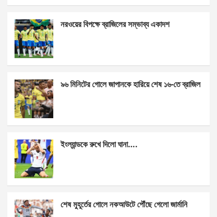
ce
se
at
ar
নরওয়ের বিপক্ষে ব্রাজিলের সম্ভাব্য একাদশ
b
n
s
e
o
g
A
o
er
p
k
p
৯৬ মিনিটের গোলে জাপানকে হারিয়ে শেষ ১৬-তে ব্রাজিল
ইংল্যান্ডকে রুখে দিলো ঘানা….
শেষ মুহূর্তের গোলে নকআউটে পৌঁছে গেলো জার্মানি