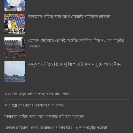
কানাডাকে হারিয়ে সবার আগে কোয়ার্টার ফাইনালে মরক্কো
তেহরান মেট্রোতে রেকর্ড: খামেনির শেষবিদায় ঘিরে ৭০ লাখ যাত্রীর
যাতায়াত
হরমুজ প্রণালিতে বিশেষ সুবিধা পাবে চীনসহ বন্ধু দেশগুলো: ইরান
অধ্যাপক আবুল কাসেম ফজলুল হক মারা গেছেন….
বন্ধ হয়ে গেল দেশের একমাত্র সচল রাডার
কানাডাকে হারিয়ে সবার আগে কোয়ার্টার ফাইনালে মরক্কো
তেহরান মেট্রোতে রেকর্ড: খামেনির শেষবিদায় ঘিরে ৭০ লাখ যাত্রীর যাতায়াত