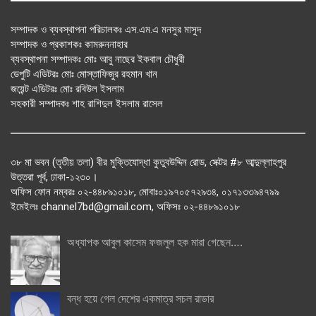
সম্পাদক ও ব্যবস্থাপনা পরিচালকঃ এস.এম.এ মনসুর মাসুদ
সম্পাদক ও প্রকাশকঃ কামরুননাহার
ব্যবস্থাপনা সম্পাদকঃ মোঃ আবু নাছের ইকবাল চৌধুরী
ডেপুটি এডিটরঃ মোঃ মোস্তাফিজুর রহমান খান
জয়েন্ট এডিটরঃ মোঃ রবিউল ইসলাম
সহকারী সম্পাদকঃ শাহ রাশিদুল ইসলাম রাসেল
৩৮ মা ভবন (তৃতীয় তলা) বীর মুক্তিযোদ্ধা কুতুবউদ্দিন রোড, সেক্টর #৮ আব্দুল্লাহপুর
উত্তরা পূর্ব, ঢাকা-১২৩০।
অফিস ফোন নম্বরঃ ০২-৪৪৮৯১০১৮, মোবাঃ০১৯৭০৫৭২৯৩৪, ০১৭১৩৩৯৪৭৯৯
ইমেইলঃ channel7bd@gmail.com, অফিসঃ ০২-৪৪৮৯১০১৮
অধ্যাপক আবুল কাসেম ফজলুল হক মারা গেছেন….
বন্ধ হয়ে গেল দেশের একমাত্র সচল রাডার