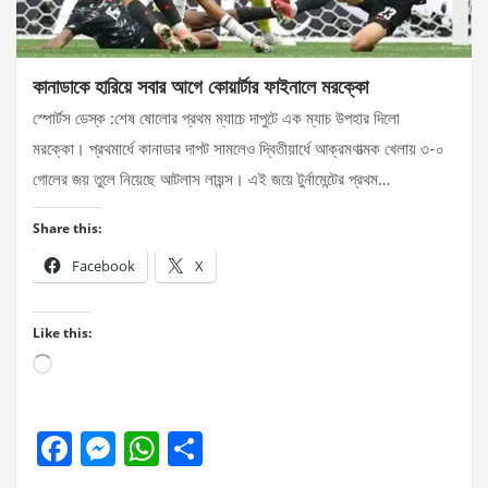
কানাডাকে হারিয়ে সবার আগে কোয়ার্টার ফাইনালে মরক্কো
স্পোর্টস ডেস্ক :শেষ ষোলোর প্রথম ম্যাচে দাপুটে এক ম্যাচ উপহার দিলো
মরক্কো। প্রথমার্ধে কানাডার দাপট সামলেও দ্বিতীয়ার্ধে আক্রমণাত্মক খেলায় ৩-০
গোলের জয় তুলে নিয়েছে আটলাস লায়ন্স। এই জয়ে টুর্নামেন্টের প্রথম…
Share this:
Facebook
X
Like this:
Loading…
F
M
W
S
a
es
h
h