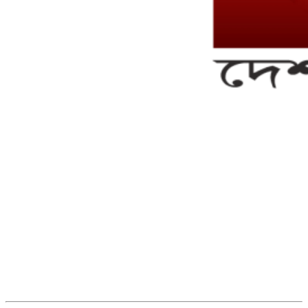
সম্পাদক ও ব্যবস্থাপনা পরিচালকঃ এস.এম.এ মনসুর মাসুদ
সম্পাদক ও প্রকাশকঃ কামরুননাহার
ব্যবস্থাপনা সম্পাদকঃ মোঃ আবু নাছের ইকবাল চৌধুরী
ডেপুটি এডিটরঃ মোঃ মোস্তাফিজুর রহমান খান
জয়েন্ট এডিটরঃ মোঃ রবিউল ইসলাম
সহকারী সম্পাদকঃ শাহ রাশিদুল ইসলাম রাসেল