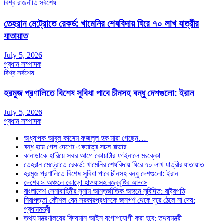
বিশ্ব
রাজনীতি
সর্বশেষ
তেহরান মেট্রোতে রেকর্ড: খামেনির শেষবিদায় ঘিরে ৭০ লাখ যাত্রীর
যাতায়াত
July 5, 2026
প্রধান সম্পাদক
বিশ্ব
সর্বশেষ
হরমুজ প্রণালিতে বিশেষ সুবিধা পাবে চীনসহ বন্ধু দেশগুলো: ইরান
July 5, 2026
প্রধান সম্পাদক
অধ্যাপক আবুল কাসেম ফজলুল হক মারা গেছেন….
বন্ধ হয়ে গেল দেশের একমাত্র সচল রাডার
কানাডাকে হারিয়ে সবার আগে কোয়ার্টার ফাইনালে মরক্কো
তেহরান মেট্রোতে রেকর্ড: খামেনির শেষবিদায় ঘিরে ৭০ লাখ যাত্রীর যাতায়াত
হরমুজ প্রণালিতে বিশেষ সুবিধা পাবে চীনসহ বন্ধু দেশগুলো: ইরান
দেশের ৯ অঞ্চলে ঝোড়ো হাওয়াসহ বজ্রবৃষ্টির আভাস
বাংলাদেশ সেনাবাহিনীর সুনাম আন্তর্জাতিক অঙ্গনে সুবিদিত: রাষ্ট্রপতি
নিরাপত্তা কৌশল যেন সরকারপ্রধানকে জনগণ থেকে দূরে ঠেলে না দেয়:
প্রধানমন্ত্রী
তথ্য মন্ত্রণালয়ের বিদ্যমান আইন যুগোপযোগী করা হবে: তথ্যমন্ত্রী