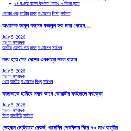
২৪ ঘণ্টায় হামের উপসর্গে আরও ৭ শিশুর মৃত্যু
জেলার খবর
জাতীয়
ঢাকা
বাংলাদেশ
শিক্ষা
সর্বশেষ
অধ্যাপক আবুল কাসেম ফজলুল হক মারা গেছেন….
July 5, 2026
প্রধান সম্পাদক
জাতীয়
জেলার খবর
ঢাকা
বাংলাদেশ
সর্বশেষ
বন্ধ হয়ে গেল দেশের একমাত্র সচল রাডার
July 5, 2026
প্রধান সম্পাদক
খেলা
জাতীয়
বাংলাদেশ
বিশ্ব
সর্বশেষ
কানাডাকে হারিয়ে সবার আগে কোয়ার্টার ফাইনালে মরক্কো
July 5, 2026
প্রধান সম্পাদক
বিশ্ব
রাজনীতি
সর্বশেষ
তেহরান মেট্রোতে রেকর্ড: খামেনির শেষবিদায় ঘিরে ৭০ লাখ যাত্রীর