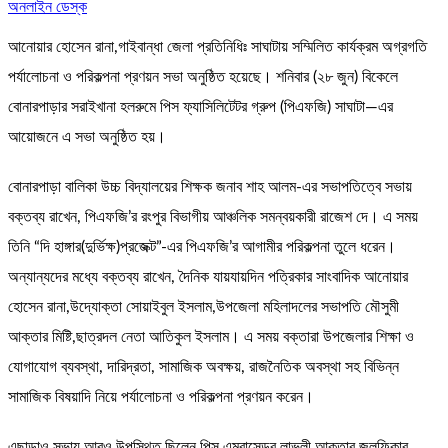
অনলাইন ডেস্ক
আনোয়ার হোসেন রানা,গাইবান্ধা জেলা প্রতিনিধিঃ সাঘাটায় সম্মিলিত কার্যক্রম অগ্রগতি
পর্যালোচনা ও পরিকল্পনা প্রণয়ন সভা অনুষ্ঠিত হয়েছে। শনিবার (২৮ জুন) বিকেলে
বোনারপাড়ার সরাইখানা হলরুমে পিস ফ্যাসিলিটেটর গ্রুপ (পিএফজি) সাঘাটা—এর
আয়োজনে এ সভা অনুষ্ঠিত হয়।
বোনারপাড়া বালিকা উচ্চ বিদ্যালয়ের শিক্ষক জনাব শাহ আলম-এর সভাপতিত্বে সভায়
বক্তব্য রাখেন, পিএফজি’র রংপুর বিভাগীয় আঞ্চলিক সমন্বয়কারী রাজেশ দে। এ সময়
তিনি “দি হাঙ্গার(দুর্ভিক্ষ)প্রজেক্ট”-এর পিএফজি’র আগামীর পরিকল্পনা তুলে ধরেন।
অন্যান্যদের মধ্যে বক্তব্য রাখেন, দৈনিক যায়যায়দিন পত্রিকার সাংবাদিক আনোয়ার
হোসেন রানা,উদ্যোক্তা সোয়াইবুল ইসলাম,উপজেলা মহিলাদলের সভাপতি মৌসুমী
আক্তার মিষ্টি,ছাত্রদল নেতা আতিকুল ইসলাম। এ সময় বক্তারা উপজেলার শিক্ষা ও
যোগাযোগ ব্যবস্থা, দারিদ্রতা, সামাজিক অবক্ষয়, রাজনৈতিক অবস্থা সহ বিভিন্ন
সামাজিক বিষয়াদি নিয়ে পর্যালোচনা ও পরিকল্পনা প্রণয়ন করেন।
এছাড়াও সভায় আরও উপস্থিত ছিলেন,পিস এম্বাসেডর লাভলী আক্তার,জুলফিকার