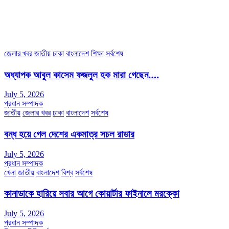
৩৮ মা ভবন (তৃতীয় তলা) বীর মুক্তিযোদ্ধা কুতুবউদ্দিন রোড, সেক্টর #৮ আব্দুল্লাহপুর
উত্তরা পূর্ব, ঢাকা-১২৩০।
অফিস ফোন নম্বরঃ ০২-৪৪৮৯১০১৮, মোবাঃ০১৯৭০৫৭২৯৩৪, ০১৭১৩৩৯৪৭৯৯
ইমেইলঃ channel7bd@gmail.com, অফিসঃ ০২-৪৪৮৯১০১৮
জেলার খবর
জাতীয়
ঢাকা
বাংলাদেশ
শিক্ষা
সর্বশেষ
অধ্যাপক আবুল কাসেম ফজলুল হক মারা গেছেন….
July 5, 2026
প্রধান সম্পাদক
জাতীয়
জেলার খবর
ঢাকা
বাংলাদেশ
সর্বশেষ
বন্ধ হয়ে গেল দেশের একমাত্র সচল রাডার
July 5, 2026
প্রধান সম্পাদক
খেলা
জাতীয়
বাংলাদেশ
বিশ্ব
সর্বশেষ
কানাডাকে হারিয়ে সবার আগে কোয়ার্টার ফাইনালে মরক্কো
July 5, 2026
প্রধান সম্পাদক