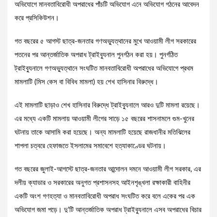
অভিযোগে মানবতাবিরোধী অপরাধের পাঁচটি অভিযোগ এনে অভিযোগ গঠনের আবেদন
করে প্রসিকিউশন।
গত বছরের ৫ আগস্ট ছাত্র-জনতার গণঅভ্যুত্থানের মুখে আওয়ামী লীগ সরকারের
পতনের পর আন্তর্জাতিক অপরাধ ট্রাইব্যুনাল পুনর্গঠন করা হয়। পুনর্গঠিত
ট্রাইব্যুনালে গণঅভ্যুত্থানে সংঘটিত মানবতাবিরোধী অপরাধের অভিযোগে প্রথম
মামলাটি (মিস কেস বা বিবিধ মামলা) হয় শেখ হাসিনার বিরুদ্ধে।
এই মামলাটি ছাড়াও শেখ হাসিনার বিরুদ্ধে ট্রাইব্যুনালে আরও দুটি মামলা রয়েছে।
এর মধ্যে একটি মামলায় আওয়ামী লীগের সাড়ে ১৫ বছরের শাসনামলে গুম-খুনের
ঘটনায় তাকে আসামি করা হয়েছে। অন্য মামলাটি হয়েছে রাজধানীর মতিঝিলের
শাপলা চত্বরে হেফাজতে ইসলামের সমাবেশে হত্যাকাণ্ডের ঘটনায়।
গত বছরের জুলাই-আগস্টে ছাত্র-জনতার আন্দোলন দমনে আওয়ামী লীগ সরকার, এর
দলীয় ক্যাডার ও সরকারের অনুগত প্রশাসনসহ আইনশৃঙ্খলা রক্ষাকারী বাহিনীর
একটি অংশ গণহত্যা ও মানবতাবিরোধী অপরাধ সংঘটিত করে বলে একের পর এক
অভিযোগ জমা পড়ে। দু’টি আন্তর্জাতিক অপরাধ ট্রাইব্যুনালে এসব অপরাধের বিচার