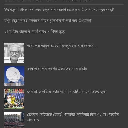
নিরাপত্তা কৌশল যেন সরকারপ্রধানকে জনগণ থেকে দূরে ঠেলে না দেয়: প্রধানমন্ত্রী
তথ্য মন্ত্রণালয়ের বিদ্যমান আইন যুগোপযোগী করা হবে: তথ্যমন্ত্রী
২৪ ঘণ্টায় হামের উপসর্গে আরও ৭ শিশুর মৃত্যু
অধ্যাপক আবুল কাসেম ফজলুল হক মারা গেছেন….
বন্ধ হয়ে গেল দেশের একমাত্র সচল রাডার
কানাডাকে হারিয়ে সবার আগে কোয়ার্টার ফাইনালে মরক্কো
তেহরান মেট্রোতে রেকর্ড: খামেনির শেষবিদায় ঘিরে ৭০ লাখ যাত্রীর
যাতায়াত