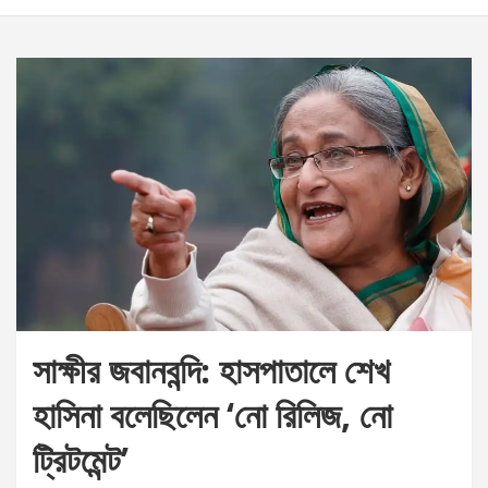
সাক্ষীর জবানবন্দি: হাসপাতালে শেখ
হাসিনা বলেছিলেন ‘নো রিলিজ, নো
ট্রিটমেন্ট’