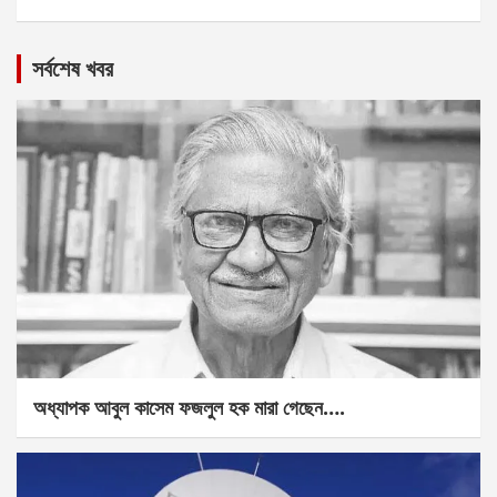
সর্বশেষ খবর
অধ্যাপক আবুল কাসেম ফজলুল হক মারা গেছেন….