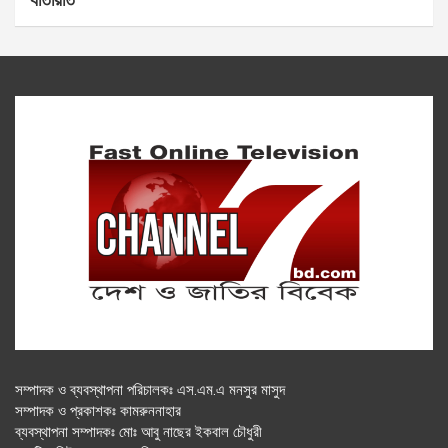
সম্পাদক ও ব্যবস্থাপনা পরিচালকঃ এস.এম.এ মনসুর মাসুদ
সম্পাদক ও প্রকাশকঃ কামরুননাহার
ব্যবস্থাপনা সম্পাদকঃ মোঃ আবু নাছের ইকবাল চৌধুরী