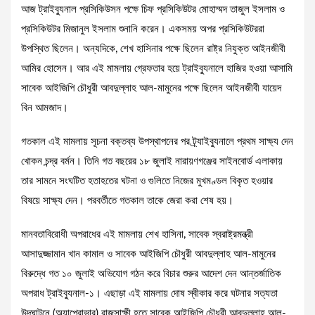
আজ ট্রাইব্যুনাল প্রসিকিউসন পক্ষে চিফ প্রসিকিউটর মোহাম্মদ তাজুল ইসলাম ও
প্রসিকিউটর মিজানুল ইসলাম শুনানি করেন। একসময় অপর প্রসিকিউটররা
উপস্থিত ছিলেন। অন্যদিকে, শেখ হাসিনার পক্ষে ছিলেন রাষ্ট্র নিযুক্ত আইনজীবী
আমির হোসেন। আর এই মামলায় গ্রেফতার হয়ে ট্রাইব্যুনালে হাজির হওয়া আসামি
সাবেক আইজিপি চৌধুরী আবদুল্লাহ আল-মামুনের পক্ষে ছিলেন আইনজীবী যায়েদ
বিন আমজাদ।
গতকাল এই মামলায় সূচনা বক্তব্য উপস্থাপনের পর ট্র্যাইব্যুনালে প্রথম সাক্ষ্য দেন
খোকন চন্দ্র বর্মন। তিনি গত বছরের ১৮ জুলাই নারায়ণগঞ্জের সাইনবোর্ড এলাকায়
তার সামনে সংঘটিত হতাহতের ঘটনা ও গুলিতে নিজের মুখমণ্ডল বিকৃত হওয়ার
বিষয়ে সাক্ষ্য দেন। পরবর্তীতে গতকাল তাকে জেরা করা শেষ হয়।
মানবতাবিরোধী অপরাধের এই মামলায় শেখ হাসিনা, সাবেক স্বরাষ্ট্রমন্ত্রী
আসাদুজ্জামান খান কামাল ও সাবেক আইজিপি চৌধুরী আবদুল্লাহ আল-মামুনের
বিরুদ্ধে গত ১০ জুলাই অভিযোগ গঠন করে বিচার শুরুর আদেশ দেন আন্তর্জাতিক
অপরাধ ট্রাইব্যুনাল-১। এছাড়া এই মামলায় দোষ স্বীকার করে ঘটনার সত্যতা
উদঘাটনে (অ্যাপ্রোভার) রাজসাক্ষী হতে সাবেক আইজিপি চৌধুরী আবদুল্লাহ আল-