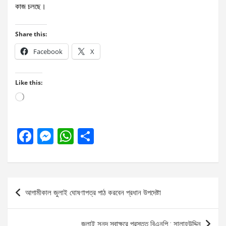
কাজ চলছে।
Share this:
Facebook
X
Like this:
Loading…
F
M
W
S
a
es
h
h
ce
se
at
ar
b
n
s
e
Post
আগামীকাল জুলাই ঘোষণাপত্র পাঠ করবেন প্রধান উপদেষ্টা
o
g
A
navigation
o
er
p
জুলাই সনদ স্বাক্ষরে প্রস্তুত বিএনপি : সালাহউদ্দিন