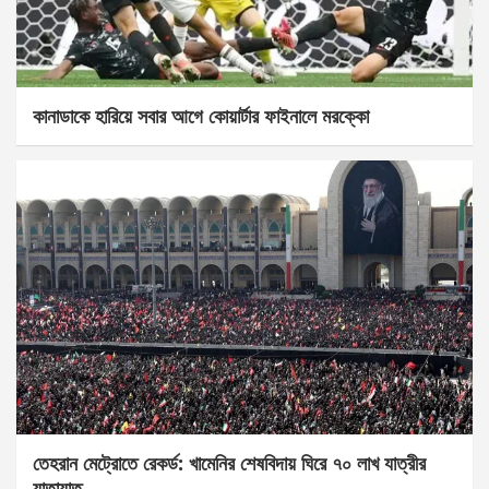
কানাডাকে হারিয়ে সবার আগে কোয়ার্টার ফাইনালে মরক্কো
তেহরান মেট্রোতে রেকর্ড: খামেনির শেষবিদায় ঘিরে ৭০ লাখ যাত্রীর
যাতায়াত