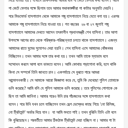
নিয়ে যাওয়া হয়। এখানে চিকিৎসকরা আমার বাম পা কেটে ফেলার কথা বলেন। আমি
পা কেটে ফেলার পক্ষে ছিলাম তবে আমার শুভাকাঙ্ক্ষীরা পা কাটার অনুমতি দেয়নি।
পরে মিডফোর্ড হাসপাতাল থেকে আমাকে পঙ্গু হাসপাতালে নিয়ে যেতে বলা হয়। এরপর
আমাকে পঙ্গু হাসপাতালে নিয়ে যাওয়া হয়। গত বছরের ২৬ বা ২৭ জুলাই পঙ্গু
হাসপাতালে আমাদের দেখতে আসেন তৎকালীন প্রধানমন্ত্রী শেখ হাসিনা। তার আশা
উপলক্ষে আগের রাত থেকে পরিষ্কার-পরিচ্ছন্নতা চলতে থাকে হাসপাতালে। এজন্য
আমাদের রাতে ঘুমের সুযোগও দেয়া হয়নি। শেখ হাসিনা এসে আমাদের খোঁজখবর
নিচ্ছিলেন। তখন আমার সঙ্গে তার কথা হয়। তখন আমি তাকে ম্যাডাম বলে
সম্মোধন করলে আপা বলে ডাকতে বলেন। আমি কোথায় পড়াশোনা করি, হলে থাকি
কিনা সে সম্পর্কে তিনি জানতে চান। একপর্যায়ে সে বুঝতে পারে আমরা
আন্দোলনকারী। সে আমাকে আরো জিজ্ঞাসা করে যে, তুমি কি দেখেছো পুলিশ তোমাকে
গুলি করেছে? আমি বলি যে পুলিশ আমাকে গুলি করেছে। তবে পুলিশের পোশাকে কে
ছিল তা আমি জানিনা। আমার পরেও উনি চার পাঁচজনের সঙ্গে হাসপাতালে কথা
বলেন। পরে উনি যখন চলে যাচ্ছিলেন তখন হেল্প ডেস্কের কাছে গিয়ে ‘নো রিলিজ,
নো ট্রিটমেন্ট’ অর্ডার দিয়ে যান। যা আমি শুনতে পাই। তখন বুঝিনি তিনি এটা বলে
কি বুঝিয়েছেন। পরবর্তীতে আমার ঠিকঠাক ট্রিটমেন্ট দেয়া হচ্ছিল না। আমার পা টা