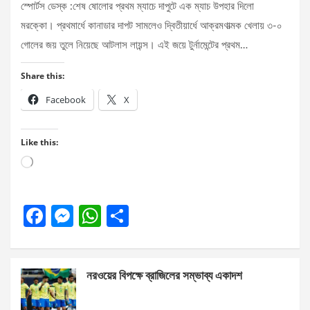
স্পোর্টস ডেস্ক :শেষ ষোলোর প্রথম ম্যাচে দাপুটে এক ম্যাচ উপহার দিলো
মরক্কো। প্রথমার্ধে কানাডার দাপট সামলেও দ্বিতীয়ার্ধে আক্রমণাত্মক খেলায় ৩-০
গোলের জয় তুলে নিয়েছে আটলাস লায়ন্স। এই জয়ে টুর্নামেন্টের প্রথম…
Share this:
Facebook
X
Like this:
Loading…
F
M
W
S
a
es
h
h
ce
se
at
ar
নরওয়ের বিপক্ষে ব্রাজিলের সম্ভাব্য একাদশ
b
n
s
e
o
g
A