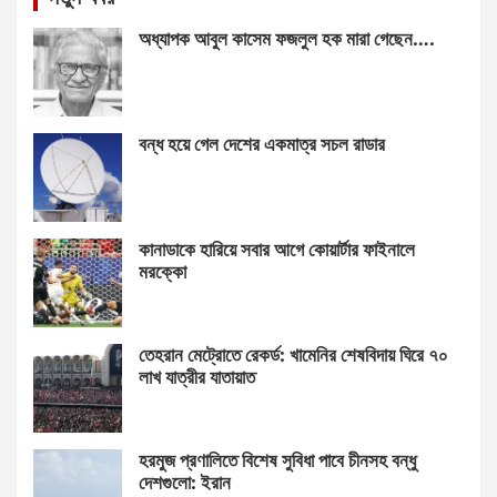
অধ্যাপক আবুল কাসেম ফজলুল হক মারা গেছেন….
বন্ধ হয়ে গেল দেশের একমাত্র সচল রাডার
কানাডাকে হারিয়ে সবার আগে কোয়ার্টার ফাইনালে
মরক্কো
তেহরান মেট্রোতে রেকর্ড: খামেনির শেষবিদায় ঘিরে ৭০
লাখ যাত্রীর যাতায়াত
হরমুজ প্রণালিতে বিশেষ সুবিধা পাবে চীনসহ বন্ধু
দেশগুলো: ইরান