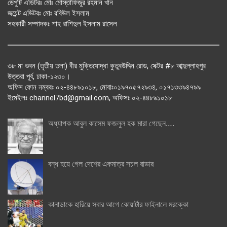
ডেপুটি এডিটরঃ মোঃ মোস্তাফিজুর রহমান খান
জয়েন্ট এডিটরঃ মোঃ রবিউল ইসলাম
সহকারী সম্পাদকঃ শাহ রাশিদুল ইসলাম রাসেল
৩৮ মা ভবন (তৃতীয় তলা) বীর মুক্তিযোদ্ধা কুতুবউদ্দিন রোড, সেক্টর #৮ আব্দুল্লাহপুর
উত্তরা পূর্ব, ঢাকা-১২৩০।
অফিস ফোন নম্বরঃ ০২-৪৪৮৯১০১৮, মোবাঃ০১৯৭০৫৭২৯৩৪, ০১৭১৩৩৯৪৭৯৯
ইমেইলঃ channel7bd@gmail.com, অফিসঃ ০২-৪৪৮৯১০১৮
অধ্যাপক আবুল কাসেম ফজলুল হক মারা গেছেন….
বন্ধ হয়ে গেল দেশের একমাত্র সচল রাডার
কানাডাকে হারিয়ে সবার আগে কোয়ার্টার ফাইনালে মরক্কো