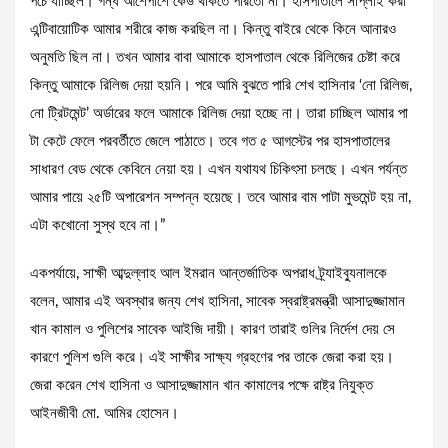
পচে যাচ্ছিল। গন্ধ আশেপাশে কেউ থাকতে পারতো না। হাসপাতালে সাপ্লাই করা
এন্টিবায়োটিক আমার শরীরে কাজ করছিল না। কিন্তু বাইরে থেকে কিনে আনারও
অনুমতি ছিল না। তখন আমার বাবা আমাকে হাসপাতাল থেকে রিলিজের চেষ্টা করে
কিন্তু আমাকে রিলিজ দেয়া হয়নি। পরে আমি বুঝতে পারি শেখ হাসিনার ‘নো রিলিজ,
নো ট্রিটমেন্ট’ অর্ডারের ফলে আমাকে রিলিজ দেয়া হচ্ছে না। তারা চাচ্ছিল আমার পা
টা কেটে ফেলে পরবর্তীতে জেলে পাঠাতে। তবে গত ৫ আগস্টের পর হাসপাতালের
সাধারণ বেড থেকে কেবিনে নেয়া হয়। এখন যথাযথ চিকিৎসা চলছে। এখন পর্যন্ত
আমার পায়ে ২৫টি অপারেশন সম্পন্ন হয়েছে। তবে আমার বাম পাটা মুভমেন্ট হয় না,
এটা কখোনো সুস্থ হবে না।”
একপর্যায়ে, সাক্ষী আব্দুল্লাহ আল ইমরান আন্তর্জাতিক অপরাধ ট্র্যাইব্যুনালকে
বলেন, আমার এই অবস্থার জন্য শেখ হাসিনা, সাবেক স্বরাষ্ট্রমন্ত্রী আসাদুজ্জামান
খান কামাল ও পুলিশের সাবেক আইজি দায়ী। কারণ তারাই গুলির নির্দেশ দেয় সে
কারণে পুলিশ গুলি করে। এই সাক্ষীর সাক্ষ্য গ্রহণের পর তাকে জেরা করা হয়।
জেরা করেন শেখ হাসিনা ও আসাদুজ্জামান খান কামালের পক্ষে রাষ্ট্র নিযুক্ত
আইনজীবী মো. আমির হোসেন।