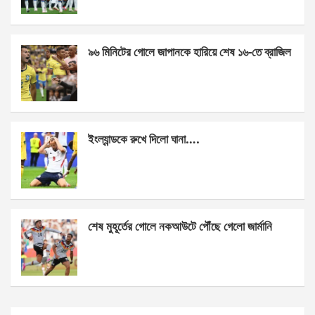
o
er
p
k
p
৯৬ মিনিটের গোলে জাপানকে হারিয়ে শেষ ১৬-তে ব্রাজিল
ইংল্যান্ডকে রুখে দিলো ঘানা….
শেষ মুহূর্তের গোলে নকআউটে পৌঁছে গেলো জার্মানি