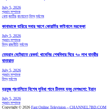
July 5, 2026
প্রধান সম্পাদক
খেলা
জাতীয়
বাংলাদেশ
বিশ্ব
সর্বশেষ
কানাডাকে হারিয়ে সবার আগে কোয়ার্টার ফাইনালে মরক্কো
July 5, 2026
প্রধান সম্পাদক
বিশ্ব
রাজনীতি
সর্বশেষ
তেহরান মেট্রোতে রেকর্ড: খামেনির শেষবিদায় ঘিরে ৭০ লাখ যাত্রীর
যাতায়াত
July 5, 2026
প্রধান সম্পাদক
বিশ্ব
সর্বশেষ
হরমুজ প্রণালিতে বিশেষ সুবিধা পাবে চীনসহ বন্ধু দেশগুলো: ইরান
July 5, 2026
প্রধান সম্পাদক
Copyright © 2026
Fast Online Television – CHANNEL7BD.COM