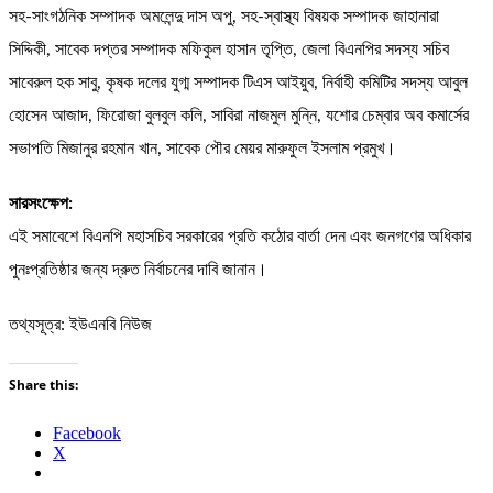
সহ-সাংগঠনিক সম্পাদক অমলেন্দু দাস অপু, সহ-স্বাস্থ্য বিষয়ক সম্পাদক জাহানারা
সিদ্দিকী, সাবেক দপ্তর সম্পাদক মফিকুল হাসান তৃপ্তি, জেলা বিএনপির সদস্য সচিব
সাবেরুল হক সাবু, কৃষক দলের যুগ্ম সম্পাদক টিএস আইয়ুব, নির্বাহী কমিটির সদস্য আবুল
হোসেন আজাদ, ফিরোজা বুলবুল কলি, সাবিরা নাজমুল মুন্নি, যশোর চেম্বার অব কমার্সের
সভাপতি মিজানুর রহমান খান, সাবেক পৌর মেয়র মারুফুল ইসলাম প্রমুখ।
সারসংক্ষেপ:
এই সমাবেশে বিএনপি মহাসচিব সরকারের প্রতি কঠোর বার্তা দেন এবং জনগণের অধিকার
পুনঃপ্রতিষ্ঠার জন্য দ্রুত নির্বাচনের দাবি জানান।
তথ্যসূত্র: ইউএনবি নিউজ
Share this:
Facebook
X