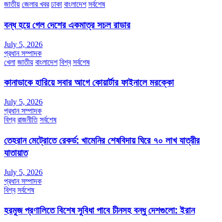
জাতীয়
জেলার খবর
ঢাকা
বাংলাদেশ
সর্বশেষ
বন্ধ হয়ে গেল দেশের একমাত্র সচল রাডার
July 5, 2026
প্রধান সম্পাদক
খেলা
জাতীয়
বাংলাদেশ
বিশ্ব
সর্বশেষ
কানাডাকে হারিয়ে সবার আগে কোয়ার্টার ফাইনালে মরক্কো
July 5, 2026
প্রধান সম্পাদক
বিশ্ব
রাজনীতি
সর্বশেষ
তেহরান মেট্রোতে রেকর্ড: খামেনির শেষবিদায় ঘিরে ৭০ লাখ যাত্রীর
যাতায়াত
July 5, 2026
প্রধান সম্পাদক
বিশ্ব
সর্বশেষ
হরমুজ প্রণালিতে বিশেষ সুবিধা পাবে চীনসহ বন্ধু দেশগুলো: ইরান