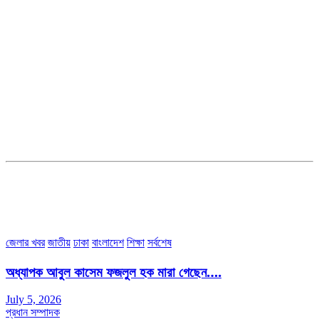
সম্পাদক ও ব্যবস্থাপনা পরিচালকঃ এস.এম.এ মনসুর মাসুদ
সম্পাদক ও প্রকাশকঃ কামরুননাহার
ব্যবস্থাপনা সম্পাদকঃ মোঃ আবু নাছের ইকবাল চৌধুরী
ডেপুটি এডিটরঃ মোঃ মোস্তাফিজুর রহমান খান
জয়েন্ট এডিটরঃ মোঃ রবিউল ইসলাম
সহকারী সম্পাদকঃ শাহ রাশিদুল ইসলাম রাসেল
৩৮ মা ভবন (তৃতীয় তলা) বীর মুক্তিযোদ্ধা কুতুবউদ্দিন রোড, সেক্টর #৮ আব্দুল্লাহপুর
উত্তরা পূর্ব, ঢাকা-১২৩০।
অফিস ফোন নম্বরঃ ০২-৪৪৮৯১০১৮, মোবাঃ০১৯৭০৫৭২৯৩৪, ০১৭১৩৩৯৪৭৯৯
ইমেইলঃ channel7bd@gmail.com, অফিসঃ ০২-৪৪৮৯১০১৮
জেলার খবর
জাতীয়
ঢাকা
বাংলাদেশ
শিক্ষা
সর্বশেষ
অধ্যাপক আবুল কাসেম ফজলুল হক মারা গেছেন….
July 5, 2026
প্রধান সম্পাদক