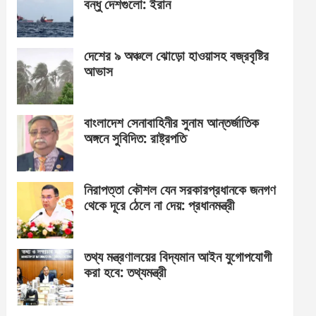
বন্ধু দেশগুলো: ইরান
দেশের ৯ অঞ্চলে ঝোড়ো হাওয়াসহ বজ্রবৃষ্টির
আভাস
বাংলাদেশ সেনাবাহিনীর সুনাম আন্তর্জাতিক
অঙ্গনে সুবিদিত: রাষ্ট্রপতি
নিরাপত্তা কৌশল যেন সরকারপ্রধানকে জনগণ
থেকে দূরে ঠেলে না দেয়: প্রধানমন্ত্রী
তথ্য মন্ত্রণালয়ের বিদ্যমান আইন যুগোপযোগী
করা হবে: তথ্যমন্ত্রী