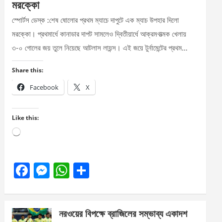
মরক্কো
স্পোর্টস ডেস্ক :শেষ ষোলোর প্রথম ম্যাচে দাপুটে এক ম্যাচ উপহার দিলো
মরক্কো। প্রথমার্ধে কানাডার দাপট সামলেও দ্বিতীয়ার্ধে আক্রমণাত্মক খেলায়
৩-০ গোলের জয় তুলে নিয়েছে আটলাস লায়ন্স। এই জয়ে টুর্নামেন্টের প্রথম…
Share this:
Facebook
X
Like this:
Loading…
F
M
W
S
a
es
h
h
ce
se
at
ar
নরওয়ের বিপক্ষে ব্রাজিলের সম্ভাব্য একাদশ
b
n
s
e