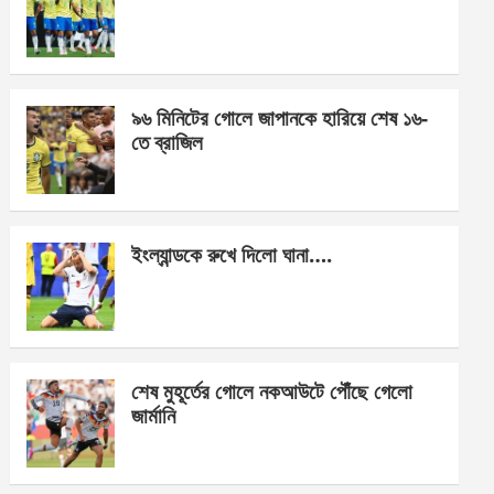
o
g
A
o
er
p
k
p
৯৬ মিনিটের গোলে জাপানকে হারিয়ে শেষ ১৬-
তে ব্রাজিল
ইংল্যান্ডকে রুখে দিলো ঘানা….
শেষ মুহূর্তের গোলে নকআউটে পৌঁছে গেলো
জার্মানি