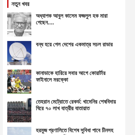
নতুন খবর
অধ্যাপক আবুল কাসেম ফজলুল হক মারা
গেছেন….
বন্ধ হয়ে গেল দেশের একমাত্র সচল রাডার
কানাডাকে হারিয়ে সবার আগে কোয়ার্টার
ফাইনালে মরক্কো
তেহরান মেট্রোতে রেকর্ড: খামেনির শেষবিদায়
ঘিরে ৭০ লাখ যাত্রীর যাতায়াত
হরমুজ প্রণালিতে বিশেষ সুবিধা পাবে চীনসহ