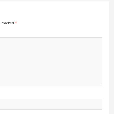
re marked
*