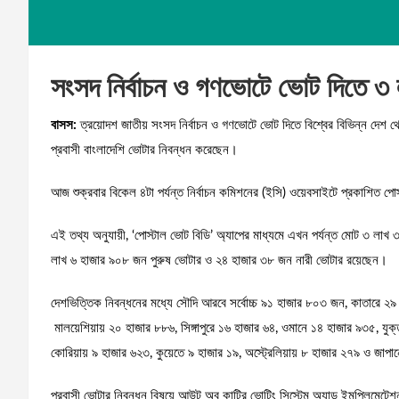
সংসদ নির্বাচন ও গণভোটে ভোট দিতে ৩ 
বাসস:
ত্রয়োদশ জাতীয় সংসদ নির্বাচন ও গণভোটে ভোট দিতে বিশ্বের বিভিন্ন দেশ 
প্রবাসী বাংলাদেশি ভোটার নিবন্ধন করেছেন।
আজ শুক্রবার বিকেল ৪টা পর্যন্ত নির্বাচন কমিশনের (ইসি) ওয়েবসাইটে প্রকাশিত 
এই তথ্য অনুযায়ী, ‘পোস্টাল ভোট বিডি’ অ্যাপের মাধ্যমে এখন পর্যন্ত মোট ৩ লা
লাখ ৬ হাজার ৯০৮ জন পুরুষ ভোটার ও ২৪ হাজার ৩৮ জন নারী ভোটার রয়েছেন।
দেশভিত্তিক নিবন্ধনের মধ্যে সৌদি আরবে সর্বোচ্চ ৯১ হাজার ৮০৩ জন, কাতারে ২৯ 
মালয়েশিয়ায় ২০ হাজার ৮৮৬, সিঙ্গাপুরে ১৬ হাজার ৬৪, ওমানে ১৪ হাজার ৯৩৫, য
কোরিয়ায় ৯ হাজার ৬২৩, কুয়েতে ৯ হাজার ১৯, অস্ট্রেলিয়ায় ৮ হাজার ২৭৯ ও জ
প্রবাসী ভোটার নিবন্ধন বিষয়ে আউট অব কান্ট্রি ভোটিং সিস্টেম অ্যান্ড ইমপ্লিমে