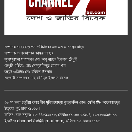
সম্পাদক ও ব্যবস্থাপনা পরিচালকঃ এস.এম.এ মনসুর মাসুদ
সম্পাদক ও প্রকাশকঃ কামরুননাহার
ব্যবস্থাপনা সম্পাদকঃ মোঃ আবু নাছের ইকবাল চৌধুরী
ডেপুটি এডিটরঃ মোঃ মোস্তাফিজুর রহমান খান
জয়েন্ট এডিটরঃ মোঃ রবিউল ইসলাম
সহকারী সম্পাদকঃ শাহ রাশিদুল ইসলাম রাসেল
৩৮ মা ভবন (তৃতীয় তলা) বীর মুক্তিযোদ্ধা কুতুবউদ্দিন রোড, সেক্টর #৮ আব্দুল্লাহপুর
উত্তরা পূর্ব, ঢাকা-১২৩০।
অফিস ফোন নম্বরঃ ০২-৪৪৮৯১০১৮, মোবাঃ০১৯৭০৫৭২৯৩৪, ০১৭১৩৩৯৪৭৯৯
ইমেইলঃ channel7bd@gmail.com, অফিসঃ ০২-৪৪৮৯১০১৮