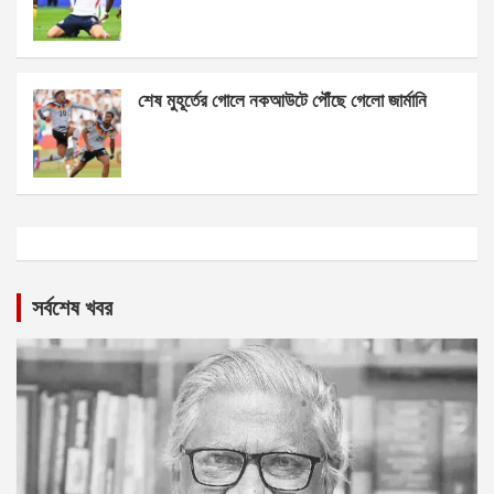
শেষ মুহূর্তের গোলে নকআউটে পৌঁছে গেলো জার্মানি
সর্বশেষ খবর