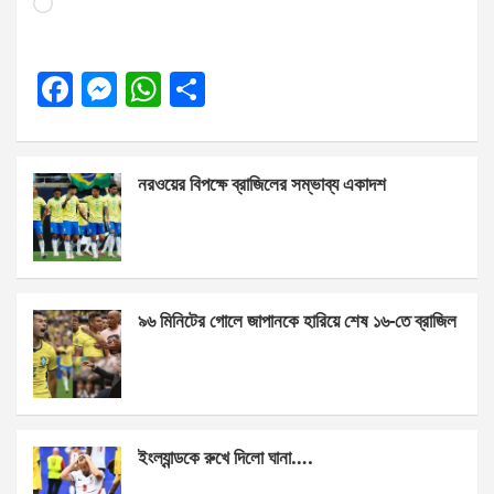
Loading…
F
M
W
S
a
es
h
h
ce
se
at
ar
নরওয়ের বিপক্ষে ব্রাজিলের সম্ভাব্য একাদশ
b
n
s
e
o
g
A
o
er
p
k
p
৯৬ মিনিটের গোলে জাপানকে হারিয়ে শেষ ১৬-তে ব্রাজিল
ইংল্যান্ডকে রুখে দিলো ঘানা….