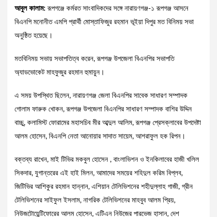
আবুল কালাম:
রূপগঞ্জে কর্মরত সাংবাদিকদের সঙ্গে নারায়ণগঞ্জ-১ রূপগঞ্জ আসনে
বিএনপি মনোনীত এমপি প্রার্থী মোস্তাফিজুর রহমান ভূইয়া দিপুর মত বিনিময় সভা
অনুষ্ঠিত হয়েছে।
মতবিনিময় সভায় সভাপতিত্ব করেন, রূপগঞ্জ উপজেলা বিএনপির সভাপতি
অ্যাডভোকেট মাহফুজুর রহমান হুমায়ুন।
এ সময় উপস্থিত ছিলেন, নারায়ণগঞ্জ জেলা বিএনপির সাবেক সাধারণ সম্পাদক
গোলাম ফারুক খোকন, রূপগঞ্জ উপজেলা বিএনপির সাধারণ সম্পাদক বাশির উদ্দিন
বাচ্চু, কলামিস্ট ফোরামের মহাসচিব মীর আব্দুল আলিম, রূপগঞ্জ প্রেসক্লাবের উপদেষ্টা
আলম হোসেন, বিএনপি নেতা আনোয়ার সাদাত সায়েম, আশরাফুল হক রিপন।
বক্তব্য রাখেন, মাই টিভির মকবুল হোসেন , বাংলাভিশন ও ইনকিলাবের হাজী খলিল
সিকদার, যুগান্তরের এই হাই মিলন, আমাদের সময়ের শহিদুল করিম বিপ্লব,
জিটিভির আশিকুর রহমান হান্নান, এশিয়ান টেলিভিশনের শহীদুল্লাহ গাজী, গ্রীন
টেলিভিশনের সাইফুল ইসলাম, নাগরিক টেলিভিশনের মাহবুব আলম প্রিয়,
নিউজটোয়েন্টিফোরের আলম হোসেন, এটিএন নিউজের পারভেজ হাসান, দেশ