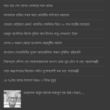
বন্ধ হয়ে গেল দেশের একমাত্র সচল রাডার
কানাডাকে হারিয়ে সবার আগে কোয়ার্টার ফাইনালে মরক্কো
তেহরান মেট্রোতে রেকর্ড: খামেনির শেষবিদায় ঘিরে ৭০ লাখ যাত্রীর যাতায়াত
হরমুজ প্রণালিতে বিশেষ সুবিধা পাবে চীনসহ বন্ধু দেশগুলো: ইরান
দেশের ৯ অঞ্চলে ঝোড়ো হাওয়াসহ বজ্রবৃষ্টির আভাস
বাংলাদেশ সেনাবাহিনীর সুনাম আন্তর্জাতিক অঙ্গনে সুবিদিত: রাষ্ট্রপতি
নিরাপত্তা কৌশল যেন সরকারপ্রধানকে জনগণ থেকে দূরে ঠেলে না দেয়: প্রধানমন্ত্রী
তথ্য মন্ত্রণালয়ের বিদ্যমান আইন যুগোপযোগী করা হবে: তথ্যমন্ত্রী
২৪ ঘণ্টায় হামের উপসর্গে আরও ৭ শিশুর মৃত্যু
অধ্যাপক আবুল কাসেম ফজলুল হক মারা গেছেন….