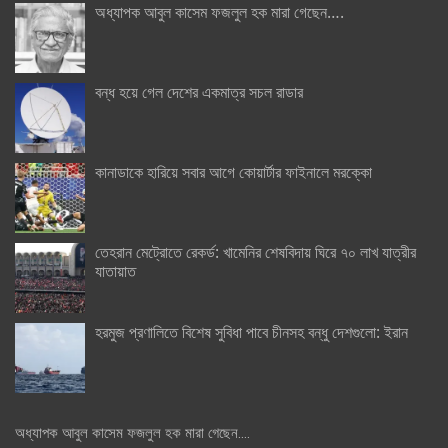
অধ্যাপক আবুল কাসেম ফজলুল হক মারা গেছেন….
বন্ধ হয়ে গেল দেশের একমাত্র সচল রাডার
কানাডাকে হারিয়ে সবার আগে কোয়ার্টার ফাইনালে মরক্কো
তেহরান মেট্রোতে রেকর্ড: খামেনির শেষবিদায় ঘিরে ৭০ লাখ যাত্রীর
যাতায়াত
হরমুজ প্রণালিতে বিশেষ সুবিধা পাবে চীনসহ বন্ধু দেশগুলো: ইরান
অধ্যাপক আবুল কাসেম ফজলুল হক মারা গেছেন….