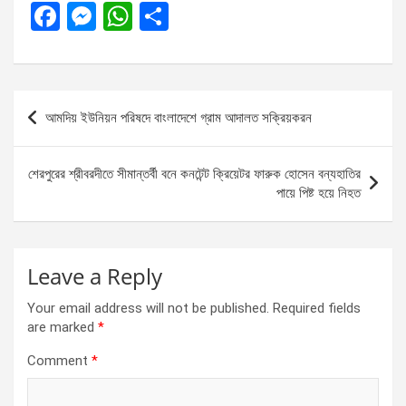
F
M
W
S
a
es
h
h
ce
se
at
ar
b
n
s
e
Post
আমদিয় ইউনিয়ন পরিষদে বাংলাদেশে গ্রাম আদালত সক্রিয়করন
o
g
A
navigation
o
er
p
শেরপুরের শ্রীবরদীতে সীমান্তর্বী বনে কনটেন্ট ক্রিয়েটর ফারুক হোসেন বন্যহাতির
k
p
পায়ে পিষ্ট হয়ে নিহত
Leave a Reply
Your email address will not be published.
Required fields
are marked
*
Comment
*