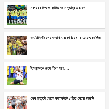
ce
se
at
ar
নরওয়ের বিপক্ষে ব্রাজিলের সম্ভাব্য একাদশ
b
n
s
e
o
g
A
o
er
p
k
p
৯৬ মিনিটের গোলে জাপানকে হারিয়ে শেষ ১৬-তে ব্রাজিল
ইংল্যান্ডকে রুখে দিলো ঘানা….
শেষ মুহূর্তের গোলে নকআউটে পৌঁছে গেলো জার্মানি