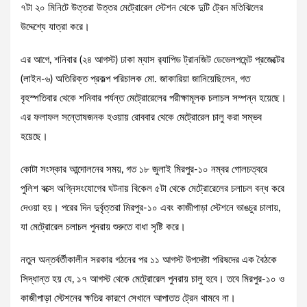
৭টা ২০ মিনিটে উত্তরা উত্তর মেট্রোরেল স্টেশন থেকে দুটি ট্রেন মতিঝিলের
উদ্দেশ্যে যাত্রা করে।
এর আগে, শনিবার (২৪ আগস্ট) ঢাকা ম্যাস র‌্যাপিড ট্রানজিট ডেভেলপমেন্ট প্রজেক্টের
(লাইন-৬) অতিরিক্ত প্রকল্প পরিচালক মো. জাকারিয়া জানিয়েছিলেন, গত
বৃহস্পতিবার থেকে শনিবার পর্যন্ত মেট্রোরেলের পরীক্ষামূলক চলাচল সম্পন্ন হয়েছে।
এর ফলাফল সন্তোষজনক হওয়ায় রোববার থেকে মেট্রোরেল চালু করা সম্ভব
হয়েছে।
কোটা সংস্কার আন্দোলনের সময়, গত ১৮ জুলাই মিরপুর-১০ নম্বর গোলচত্বরে
পুলিশ বক্সে অগ্নিসংযোগের ঘটনায় বিকেল ৫টা থেকে মেট্রোরেলের চলাচল বন্ধ করে
দেওয়া হয়। পরের দিন দুর্বৃত্তরা মিরপুর-১০ এবং কাজীপাড়া স্টেশনে ভাঙচুর চালায়,
যা মেট্রোরেল চলাচল পুনরায় শুরুতে বাধা সৃষ্টি করে।
নতুন অন্তর্বর্তীকালীন সরকার গঠনের পর ১১ আগস্ট উপদেষ্টা পরিষদের এক বৈঠকে
সিদ্ধান্ত হয় যে, ১৭ আগস্ট থেকে মেট্রোরেল পুনরায় চালু হবে। তবে মিরপুর-১০ ও
কাজীপাড়া স্টেশনের ক্ষতির কারণে সেখানে আপাতত ট্রেন থামবে না।