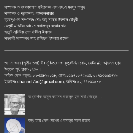
সম্পাদক ও ব্যবস্থাপনা পরিচালকঃ এস.এম.এ মনসুর মাসুদ
সম্পাদক ও প্রকাশকঃ কামরুননাহার
ব্যবস্থাপনা সম্পাদকঃ মোঃ আবু নাছের ইকবাল চৌধুরী
ডেপুটি এডিটরঃ মোঃ মোস্তাফিজুর রহমান খান
জয়েন্ট এডিটরঃ মোঃ রবিউল ইসলাম
সহকারী সম্পাদকঃ শাহ রাশিদুল ইসলাম রাসেল
৩৮ মা ভবন (তৃতীয় তলা) বীর মুক্তিযোদ্ধা কুতুবউদ্দিন রোড, সেক্টর #৮ আব্দুল্লাহপুর
উত্তরা পূর্ব, ঢাকা-১২৩০।
অফিস ফোন নম্বরঃ ০২-৪৪৮৯১০১৮, মোবাঃ০১৯৭০৫৭২৯৩৪, ০১৭১৩৩৯৪৭৯৯
ইমেইলঃ channel7bd@gmail.com, অফিসঃ ০২-৪৪৮৯১০১৮
অধ্যাপক আবুল কাসেম ফজলুল হক মারা গেছেন….
বন্ধ হয়ে গেল দেশের একমাত্র সচল রাডার