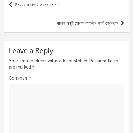
b
n
s
e
Post
ইসরায়েলে জরুরি অবস্থা ঘোষণা
o
g
A
navigation
o
er
p
সাবেক মন্ত্রী গোলাম দস্তগীর গাজী গ্রেফতার
k
p
Leave a Reply
Your email address will not be published.
Required fields
are marked
*
Comment
*