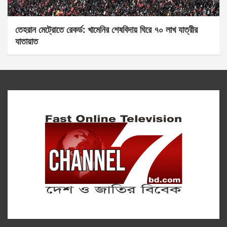
তেহরান মেট্রোতে রেকর্ড: খামেনির শেষবিদায় ঘিরে ৭০ লাখ যাত্রীর
যাতায়াত