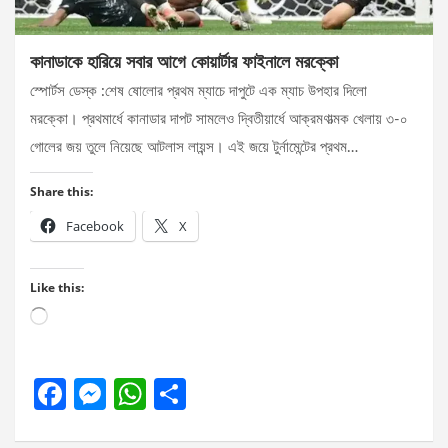
কানাডাকে হারিয়ে সবার আগে কোয়ার্টার ফাইনালে মরক্কো
স্পোর্টস ডেস্ক :শেষ ষোলোর প্রথম ম্যাচে দাপুটে এক ম্যাচ উপহার দিলো
মরক্কো। প্রথমার্ধে কানাডার দাপট সামলেও দ্বিতীয়ার্ধে আক্রমণাত্মক খেলায় ৩-০
গোলের জয় তুলে নিয়েছে আটলাস লায়ন্স। এই জয়ে টুর্নামেন্টের প্রথম…
Share this:
Facebook
X
Like this:
Loading…
F
M
W
S
a
es
h
h