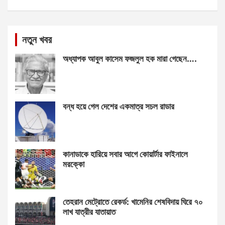
নতুন খবর
অধ্যাপক আবুল কাসেম ফজলুল হক মারা গেছেন….
বন্ধ হয়ে গেল দেশের একমাত্র সচল রাডার
কানাডাকে হারিয়ে সবার আগে কোয়ার্টার ফাইনালে
মরক্কো
তেহরান মেট্রোতে রেকর্ড: খামেনির শেষবিদায় ঘিরে ৭০
লাখ যাত্রীর যাতায়াত