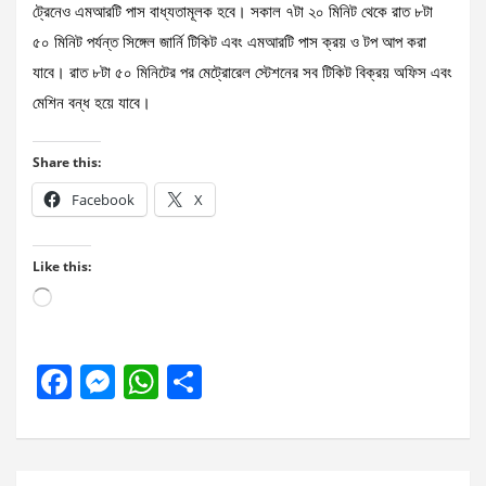
ট্রেনেও এমআরটি পাস বাধ্যতামূলক হবে। সকাল ৭টা ২০ মিনিট থেকে রাত ৮টা
৫০ মিনিট পর্যন্ত সিঙ্গেল জার্নি টিকিট এবং এমআরটি পাস ক্রয় ও টপ আপ করা
যাবে। রাত ৮টা ৫০ মিনিটের পর মেট্রোরেল স্টেশনের সব টিকিট বিক্রয় অফিস এবং
মেশিন বন্ধ হয়ে যাবে।
Share this:
Facebook
X
Like this:
Loading…
F
M
W
S
a
es
h
h
ce
se
at
ar