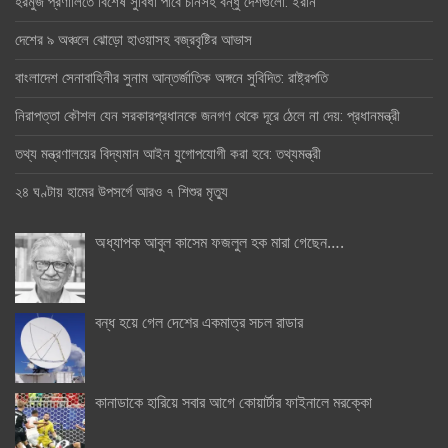
হরমুজ প্রণালিতে বিশেষ সুবিধা পাবে চীনসহ বন্ধু দেশগুলো: ইরান
দেশের ৯ অঞ্চলে ঝোড়ো হাওয়াসহ বজ্রবৃষ্টির আভাস
বাংলাদেশ সেনাবাহিনীর সুনাম আন্তর্জাতিক অঙ্গনে সুবিদিত: রাষ্ট্রপতি
নিরাপত্তা কৌশল যেন সরকারপ্রধানকে জনগণ থেকে দূরে ঠেলে না দেয়: প্রধানমন্ত্রী
তথ্য মন্ত্রণালয়ের বিদ্যমান আইন যুগোপযোগী করা হবে: তথ্যমন্ত্রী
২৪ ঘণ্টায় হামের উপসর্গে আরও ৭ শিশুর মৃত্যু
অধ্যাপক আবুল কাসেম ফজলুল হক মারা গেছেন….
বন্ধ হয়ে গেল দেশের একমাত্র সচল রাডার
কানাডাকে হারিয়ে সবার আগে কোয়ার্টার ফাইনালে মরক্কো