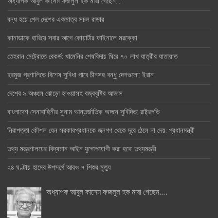
অধ্যাপক আবুল কাসেম ফজলুল হক মারা গেছেন….
বন্ধ হয়ে গেল দেশের একমাত্র সচল রাডার
কানাডাকে হারিয়ে সবার আগে কোয়ার্টার ফাইনালে মরক্কো
তেহরান মেট্রোতে রেকর্ড: খামেনির শেষবিদায় ঘিরে ৭০ লাখ যাত্রীর যাতায়াত
হরমুজ প্রণালিতে বিশেষ সুবিধা পাবে চীনসহ বন্ধু দেশগুলো: ইরান
দেশের ৯ অঞ্চলে ঝোড়ো হাওয়াসহ বজ্রবৃষ্টির আভাস
বাংলাদেশ সেনাবাহিনীর সুনাম আন্তর্জাতিক অঙ্গনে সুবিদিত: রাষ্ট্রপতি
নিরাপত্তা কৌশল যেন সরকারপ্রধানকে জনগণ থেকে দূরে ঠেলে না দেয়: প্রধানমন্ত্রী
তথ্য মন্ত্রণালয়ের বিদ্যমান আইন যুগোপযোগী করা হবে: তথ্যমন্ত্রী
২৪ ঘণ্টায় হামের উপসর্গে আরও ৭ শিশুর মৃত্যু
অধ্যাপক আবুল কাসেম ফজলুল হক মারা গেছেন….