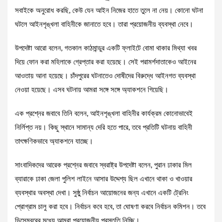
সবাইকে অনুরোধ করছি, কেউ যেন আইন নিজের হাতে তুলে না নেয়। কোনো ঘটনা
ঘটলে আইনশৃঙ্খলা বাহিনীকে জানাতে হবে। তারা প্রয়োজনীয় ব্যবস্থা নেবে।
উপদেষ্টা আরো বলেন, গতকাল কাঠমান্ডুর একটি ফ্লাইটে বোমা থাকার মিথ্যা খবর
দিয়ে ফোন করা মহিলাকে গ্রেপ্তার করা হয়েছে। সেই পরামর্শদাতাকেও আইনের
আওতায় আনা হয়েছে। চাঁদপুরের ঘটনাতেও দোষীদের বিরুদ্ধে আইনগত ব্যবস্থা
নেওয়া হয়েছে। এসব ঘটনায় আমরা সঙ্গে সঙ্গে অ্যাকশনে গিয়েছি।
এক প্রশ্নের জবাবে তিনি বলেন, আইনশৃঙ্খলা বাহিনীর কার্যক্রম কোনোভাবেই
নির্লিপ্ত নয়। কিছু স্থানে সামান্য দেরি হতে পারে, তবে প্রতিটি ঘটনায় বাহিনী
তাৎক্ষণিকভাবে অ্যাকশনে যাচ্ছে।
সাংবাদিকদের আরেক প্রশ্নের জবাবে স্বরাষ্ট্র উপদেষ্টা বলেন, পুরান ঢাকার মিল
ব্যারাকে ঢাকা জেলা পুলিশ লাইনে আসার উদ্দেশ্য ছিল এখানে থাকা ও খাওয়ার
ব্যবস্থার অবস্থা দেখা। সুষ্ঠু নির্বাচন আয়োজনের জন্য এখানে একটি ট্রেনিং
প্রোগ্রাম চালু করা হবে। নির্বাচন কবে হবে, তা ঘোষণা করবে নির্বাচন কমিশন। তবে
ডিসেম্বরের মধ্যে আমরা প্রয়োজনীয় প্রস্তুতি নিচ্ছি।