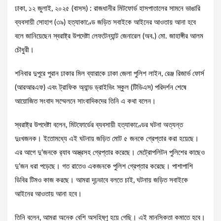
ঢাকা, ১২ জুলাই, ২০২৫ (বাসস) : রাজধানীর মিটফোর্ড হাসপাতালের সামনে ভাঙারি
ব্যবসায়ী সোহাগ (৩৯) হত্যাকাণ্ডে জড়িত সবাইকে আইনের আওতায় আনা হবে
বলে জানিয়েছেন স্বরাষ্ট্র উপদেষ্টা লেফটেন্যান্ট জেনারেল (অব.) মো. জাহাঙ্গীর আলম
চৌধুরী।
শনিবার দুপুরে পুরান ঢাকার মিল ব্যারাকে ঢাকা জেলা পুলিশ লাইন, রেঞ্জ রিজার্ভ ফোর্স
(আরআরএফ) এবং ট্রাফিক অ্যান্ড ড্রাইভিং স্কুল (টিডিএস) পরিদর্শন শেষে
আয়োজিত সংবাদ সম্মেলনে সাংবাদিকদের তিনি এ কথা বলেন।
স্বরাষ্ট্র উপদেষ্টা বলেন, মিটফোর্ডের ব্যবসায়ী হত্যাকাণ্ডের ঘটনা অত্যন্ত
দুঃখজনক। ইতোমধ্যে এই ঘটনায় জড়িত মোট ৫ জনকে গ্রেপ্তার করা হয়েছে।
এর আগে দু’জনকে র‌্যাব অস্ত্রসহ গ্রেপ্তার করেছে। মেট্রোপলিটন পুলিশের কাছেও
দু’জন ধরা পড়েছে। গত রাতেও একজনকে পুলিশ গ্রেপ্তার করেছে। পাশাপাশি
ডিবির টিমও কাজ করছে। আমরা দৃঢ়ভাবে বলতে চাই, ঘটনায় জড়িত সবাইকে
আইনের আওতায় আনা হবে।
তিনি বলেন, আমরা অনেক বেশি অসহিষ্ণু হয়ে গেছি। এই মানসিকতা কমাতে হবে।