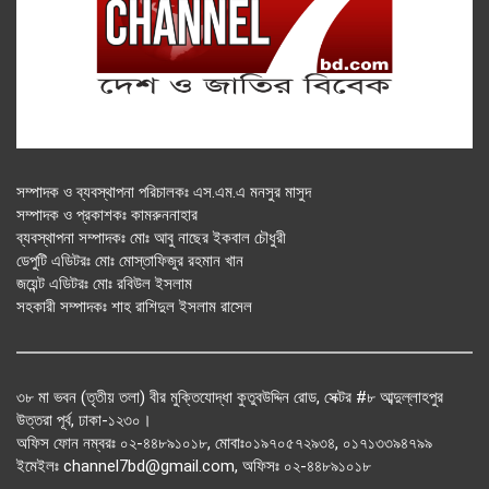
সম্পাদক ও ব্যবস্থাপনা পরিচালকঃ এস.এম.এ মনসুর মাসুদ
সম্পাদক ও প্রকাশকঃ কামরুননাহার
ব্যবস্থাপনা সম্পাদকঃ মোঃ আবু নাছের ইকবাল চৌধুরী
ডেপুটি এডিটরঃ মোঃ মোস্তাফিজুর রহমান খান
জয়েন্ট এডিটরঃ মোঃ রবিউল ইসলাম
সহকারী সম্পাদকঃ শাহ রাশিদুল ইসলাম রাসেল
৩৮ মা ভবন (তৃতীয় তলা) বীর মুক্তিযোদ্ধা কুতুবউদ্দিন রোড, সেক্টর #৮ আব্দুল্লাহপুর
উত্তরা পূর্ব, ঢাকা-১২৩০।
অফিস ফোন নম্বরঃ ০২-৪৪৮৯১০১৮, মোবাঃ০১৯৭০৫৭২৯৩৪, ০১৭১৩৩৯৪৭৯৯
ইমেইলঃ channel7bd@gmail.com, অফিসঃ ০২-৪৪৮৯১০১৮