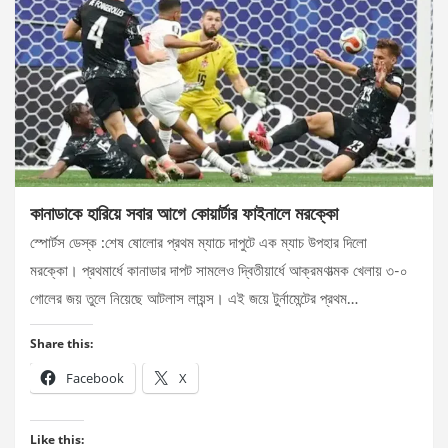
কানাডাকে হারিয়ে সবার আগে কোয়ার্টার ফাইনালে মরক্কো
স্পোর্টস ডেস্ক :শেষ ষোলোর প্রথম ম্যাচে দাপুটে এক ম্যাচ উপহার দিলো
মরক্কো। প্রথমার্ধে কানাডার দাপট সামলেও দ্বিতীয়ার্ধে আক্রমণাত্মক খেলায় ৩-০
গোলের জয় তুলে নিয়েছে আটলাস লায়ন্স। এই জয়ে টুর্নামেন্টের প্রথম…
Share this:
Facebook
X
Like this: