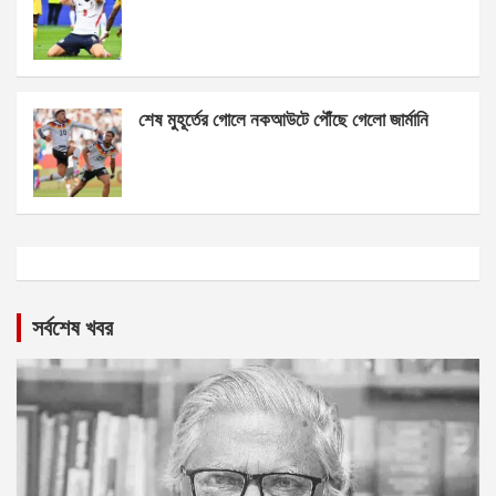
শেষ মুহূর্তের গোলে নকআউটে পৌঁছে গেলো জার্মানি
সর্বশেষ খবর