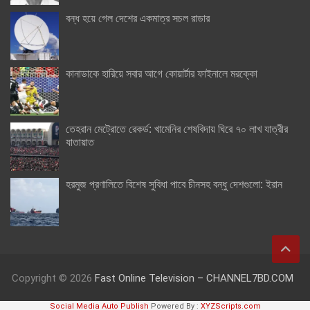
বন্ধ হয়ে গেল দেশের একমাত্র সচল রাডার
কানাডাকে হারিয়ে সবার আগে কোয়ার্টার ফাইনালে মরক্কো
তেহরান মেট্রোতে রেকর্ড: খামেনির শেষবিদায় ঘিরে ৭০ লাখ যাত্রীর
যাতায়াত
হরমুজ প্রণালিতে বিশেষ সুবিধা পাবে চীনসহ বন্ধু দেশগুলো: ইরান
Copyright © 2026
Fast Online Television – CHANNEL7BD.COM
Social Media Auto Publish
Powered By :
XYZScripts.com