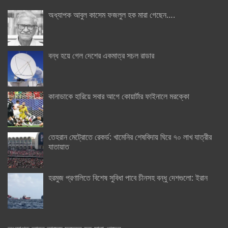
অধ্যাপক আবুল কাসেম ফজলুল হক মারা গেছেন….
বন্ধ হয়ে গেল দেশের একমাত্র সচল রাডার
কানাডাকে হারিয়ে সবার আগে কোয়ার্টার ফাইনালে মরক্কো
তেহরান মেট্রোতে রেকর্ড: খামেনির শেষবিদায় ঘিরে ৭০ লাখ যাত্রীর
যাতায়াত
হরমুজ প্রণালিতে বিশেষ সুবিধা পাবে চীনসহ বন্ধু দেশগুলো: ইরান