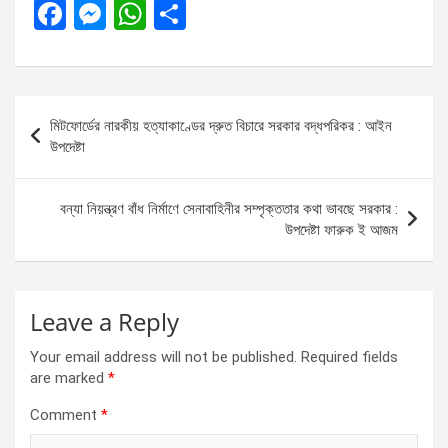
F
M
W
S
a
es
h
h
ce
se
at
ar
b
n
s
e
Post
মিটফোর্ডের নারকীয় হত্যাকাণ্ডের দ্রুত বিচারে সরকার বদ্ধপরিকর : আইন
o
g
A
navigation
উপদেষ্টা
o
er
p
k
p
বন্যা নিয়ন্ত্রণ বাঁধ নির্মাণে সেনাবাহিনীর সম্পৃক্ততার কথা ভাবছে সরকার :
উপদেষ্টা ফারুক ই আজম
Leave a Reply
Your email address will not be published.
Required fields
are marked
*
Comment
*