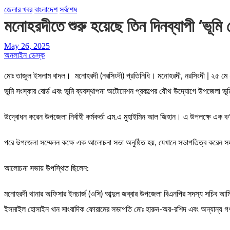
জেলার খবর
বাংলাদেশ
সর্বশেষ
মনোহরদীতে শুরু হয়েছে তিন দিনব্যাপী ‘ভূম
May 26, 2025
অনলাইন ডেস্ক
মোঃ তাজুল ইসলাম বাদল। মনোহরদী (নরসিংদী) প্রতিনিধি। মনোহরদী, নরসিংদী | ২৫ মে ২০২
ভূমি সংস্কার বোর্ড এবং ভূমি ব্যবস্থাপনা অটোমেশন প্রকল্পের যৌথ উদ্যোগে উপজেলা ভূমি
উদ্বোধন করেন উপজেলা নির্বাহী কর্মকর্তা এম.এ মুহাইমিন আল জিহান। এ উপলক্ষে এক বর্ণাঢ
পরে উপজেলা সম্মেলন কক্ষে এক আলোচনা সভা অনুষ্ঠিত হয়, যেখানে সভাপতিত্ব করেন সহ
আলোচনা সভায় উপস্থিত ছিলেন:
মনোহরদী থানার অফিসার ইনচার্জ (ওসি) আব্দুল জব্বার উপজেলা বিএনপির সদস্য সচিব আমিনু
ইসমাইল হোসাইন খান সাংবাদিক ফোরামের সভাপতি মোঃ হারুন-অর-রশিদ এবং অন্যান্য গণ্য