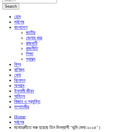
Search
হোম
সর্বশেষ
বাংলাদেশ
জাতীয়
জেলার খবর
রাজধানী
রাজনীতি
শিক্ষা
স্বাস্থ্য
বিশ্ব
বাণিজ্য
খেলা
বিনোদন
অপরাধ
ইসলামী জীবন
সাহিত্য
বিজ্ঞান ও প্রযুক্তি
সম্পাদকীয়
Home
সর্বশেষ
মনোহরদীতে শুরু হয়েছে তিন দিনব্যাপী ‘ভূমি মেলা-২০২৫’।