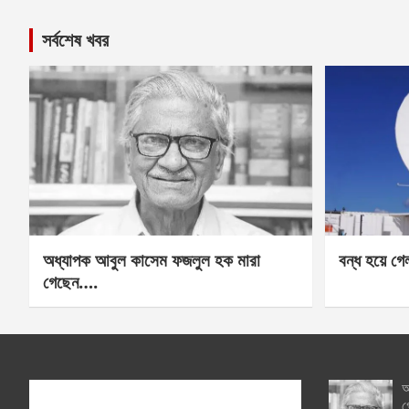
সর্বশেষ খবর
অধ্যাপক আবুল কাসেম ফজলুল হক মারা
বন্ধ হয়ে গ
গেছেন….
অ
গ