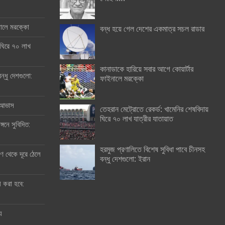
ইনালে মরক্কো
বন্ধ হয়ে গেল দেশের একমাত্র সচল রাডার
 ঘিরে ৭০ লাখ
কানাডাকে হারিয়ে সবার আগে কোয়ার্টার
ন্ধু দেশগুলো:
ফাইনালে মরক্কো
র আভাস
তেহরান মেট্রোতে রেকর্ড: খামেনির শেষবিদায়
ঘিরে ৭০ লাখ যাত্রীর যাতায়াত
্গনে সুবিদিত:
হরমুজ প্রণালিতে বিশেষ সুবিধা পাবে চীনসহ
 থেকে দূরে ঠেলে
বন্ধু দেশগুলো: ইরান
ী করা হবে:
ু