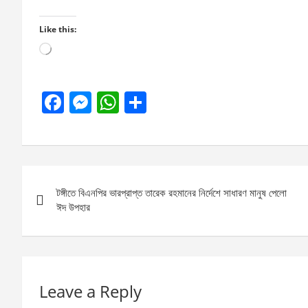
Like this:
Loading…
F
M
W
S
a
es
h
h
ce
se
at
ar
b
n
s
e
Post
o
g
A
টঙ্গীতে বিএনপির ভারপ্রাপ্ত তারেক রহমানের নির্দেশে সাধারণ মানুষ পেলো
navigation
o
er
p
ঈদ উপহার
k
p
Leave a Reply