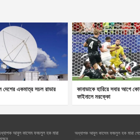
েল দেশের একমাত্র সচল রাডার
কানাডাকে হারিয়ে সবার আগে কোয়া
ফাইনালে মরক্কো
ধ্যাপক আবুল কাসেম ফজলুল হক মারা
অধ্যাপক আবুল কাসেম ফজলুল হক মারা গে
েছেন….