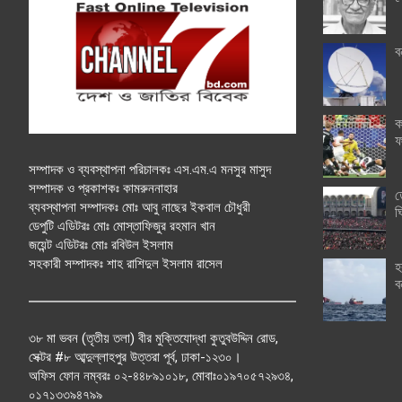
ব
ক
ফ
সম্পাদক ও ব্যবস্থাপনা পরিচালকঃ এস.এম.এ মনসুর মাসুদ
সম্পাদক ও প্রকাশকঃ কামরুননাহার
ত
ব্যবস্থাপনা সম্পাদকঃ মোঃ আবু নাছের ইকবাল চৌধুরী
ঘ
ডেপুটি এডিটরঃ মোঃ মোস্তাফিজুর রহমান খান
জয়েন্ট এডিটরঃ মোঃ রবিউল ইসলাম
সহকারী সম্পাদকঃ শাহ রাশিদুল ইসলাম রাসেল
হ
ব
৩৮ মা ভবন (তৃতীয় তলা) বীর মুক্তিযোদ্ধা কুতুবউদ্দিন রোড,
সেক্টর #৮ আব্দুল্লাহপুর উত্তরা পূর্ব, ঢাকা-১২৩০।
অফিস ফোন নম্বরঃ ০২-৪৪৮৯১০১৮, মোবাঃ০১৯৭০৫৭২৯৩৪,
০১৭১৩৩৯৪৭৯৯