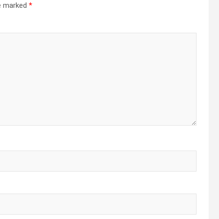
re marked
*