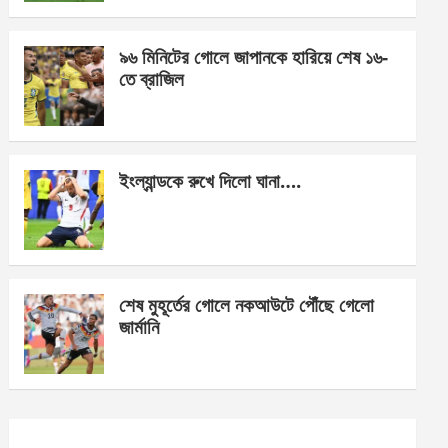
o
er
p
k
p
৯৬ মিনিটের গোলে জাপানকে হারিয়ে শেষ ১৬-
তে ব্রাজিল
ইংল্যান্ডকে রুখে দিলো ঘানা….
শেষ মুহূর্তের গোলে নকআউটে পৌঁছে গেলো
জার্মানি