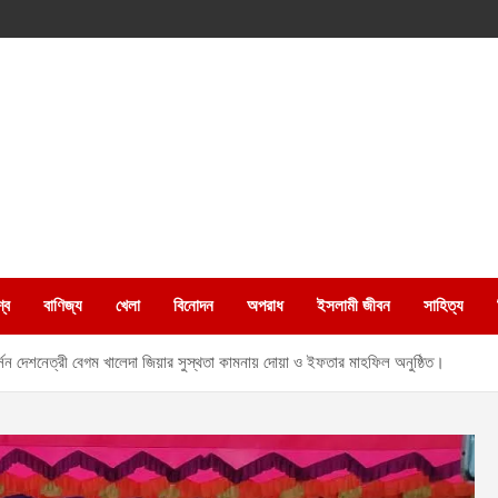
্ব
বাণিজ্য
খেলা
বিনোদন
অপরাধ
ইসলামী জীবন
সাহিত্য
্সন দেশনেত্রী বেগম খালেদা জিয়ার সুস্থতা কামনায় দোয়া ও ইফতার মাহফিল অনুষ্ঠিত।