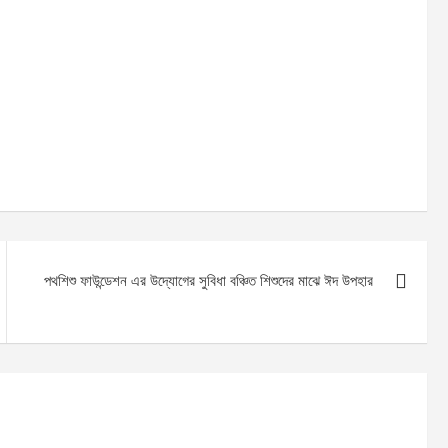
পথশিশু ফাউন্ডেশন এর উদ্যোগের সুবিধা বঞ্চিত শিশুদের মাঝে ঈদ উপহার