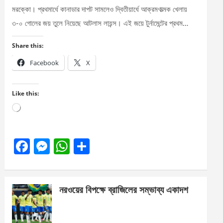
মরক্কো। প্রথমার্ধে কানাডার দাপট সামলেও দ্বিতীয়ার্ধে আক্রমণাত্মক খেলায়
৩-০ গোলের জয় তুলে নিয়েছে আটলাস লায়ন্স। এই জয়ে টুর্নামেন্টের প্রথম…
Share this:
Facebook
X
Like this:
Loading…
F
M
W
S
a
es
h
h
ce
se
at
ar
নরওয়ের বিপক্ষে ব্রাজিলের সম্ভাব্য একাদশ
b
n
s
e
o
g
A