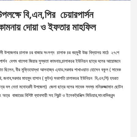
লক্ষে বি,এন,পির চেয়ারপার্সন
 কামনায় দোয়া ও ইফতার মাহফিল
ী উপজেলার চালাক চর বাজার সংলগ্ন চালাক চর বহুমুখী উচ্চ বিদ্যালয় মাঠে ২৭শে
রপার্সন বেগম খালেদা জিয়ার সুস্থতা কামনায়,চালাকচর ইউনিয়ন ছাত্র দলের আয়োজনে
থিত ছিলেন, বীর মুক্তিযোদ্ধা আলহাজ্ব এ্যাড,সরদার শাখাওয়াত হোসেন বকুল ( সাবেক
 জনাব,সরদার মাহমুদ হাসান ( ফুটন) সভাপতি চালাকচর ইউনিয়ন বি,এন,পি) হযরত
ছাত্র দল নেতা মনোহরদী উপজেলা) জেলা ছাত্র দলের সাবেক সদস্য মনিরুজ্জামান ছোটন
বাজারের বিশিষ্ট ব্যাবসায়ী সহ প্রিন্ট ও ইলেকট্রনিক্স মিডিয়ার,সাংবাদিকবৃন্দ