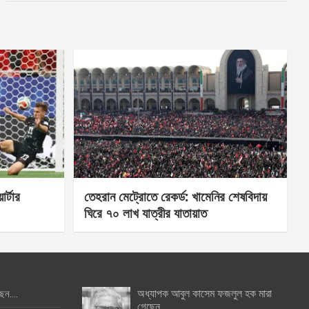
র্টার
তেহরান মেট্রোতে রেকর্ড: খামেনির শেষবিদায়
ঘিরে ৭০ লাখ যাত্রীর যাতায়াত
অধ্যাপক আবুল কাসেম ফজলুল হক মারা
ছেন….
গেছেন….