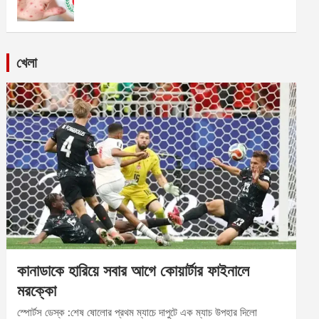
খেলা
কানাডাকে হারিয়ে সবার আগে কোয়ার্টার ফাইনালে
মরক্কো
স্পোর্টস ডেস্ক :শেষ ষোলোর প্রথম ম্যাচে দাপুটে এক ম্যাচ উপহার দিলো