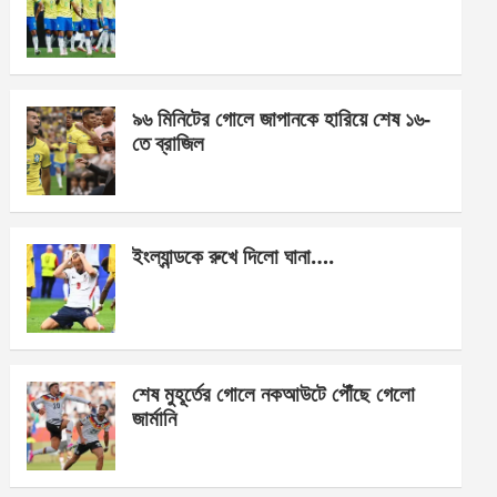
o
g
A
o
er
p
k
p
৯৬ মিনিটের গোলে জাপানকে হারিয়ে শেষ ১৬-
তে ব্রাজিল
ইংল্যান্ডকে রুখে দিলো ঘানা….
শেষ মুহূর্তের গোলে নকআউটে পৌঁছে গেলো
জার্মানি