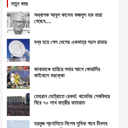
নতুন খবর
অধ্যাপক আবুল কাসেম ফজলুল হক মারা
গেছেন….
বন্ধ হয়ে গেল দেশের একমাত্র সচল রাডার
কানাডাকে হারিয়ে সবার আগে কোয়ার্টার
ফাইনালে মরক্কো
তেহরান মেট্রোতে রেকর্ড: খামেনির শেষবিদায়
ঘিরে ৭০ লাখ যাত্রীর যাতায়াত
হরমুজ প্রণালিতে বিশেষ সুবিধা পাবে চীনসহ