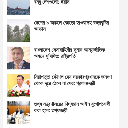
বন্ধু দেশগুলো: ইরান
দেশের ৯ অঞ্চলে ঝোড়ো হাওয়াসহ বজ্রবৃষ্টির
আভাস
বাংলাদেশ সেনাবাহিনীর সুনাম আন্তর্জাতিক
অঙ্গনে সুবিদিত: রাষ্ট্রপতি
নিরাপত্তা কৌশল যেন সরকারপ্রধানকে জনগণ
থেকে দূরে ঠেলে না দেয়: প্রধানমন্ত্রী
তথ্য মন্ত্রণালয়ের বিদ্যমান আইন যুগোপযোগী
করা হবে: তথ্যমন্ত্রী