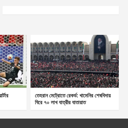
র্টার
তেহরান মেট্রোতে রেকর্ড: খামেনির শেষবিদায়
ঘিরে ৭০ লাখ যাত্রীর যাতায়াত