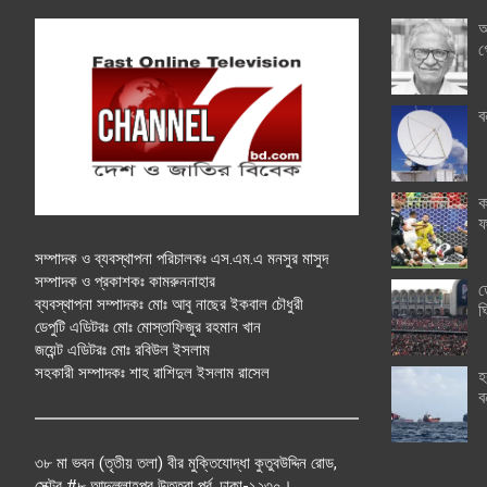
অ
গ
ব
ক
ফ
সম্পাদক ও ব্যবস্থাপনা পরিচালকঃ এস.এম.এ মনসুর মাসুদ
সম্পাদক ও প্রকাশকঃ কামরুননাহার
ত
ব্যবস্থাপনা সম্পাদকঃ মোঃ আবু নাছের ইকবাল চৌধুরী
ঘ
ডেপুটি এডিটরঃ মোঃ মোস্তাফিজুর রহমান খান
জয়েন্ট এডিটরঃ মোঃ রবিউল ইসলাম
সহকারী সম্পাদকঃ শাহ রাশিদুল ইসলাম রাসেল
হ
ব
৩৮ মা ভবন (তৃতীয় তলা) বীর মুক্তিযোদ্ধা কুতুবউদ্দিন রোড,
সেক্টর #৮ আব্দুল্লাহপুর উত্তরা পূর্ব, ঢাকা-১২৩০।