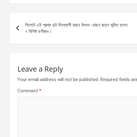
ce
se
at
ar
b
n
s
e
Post
o
g
A
সিলেটে এই প্রথম দুই দিনব্যাপী হাছন উৎসব -হাছন রত্নে ভূষিত হলেন
navigation
o
er
p
৭ বিশিষ্ট গুণীজন।
k
p
Leave a Reply
Your email address will not be published.
Required fields a
Comment
*