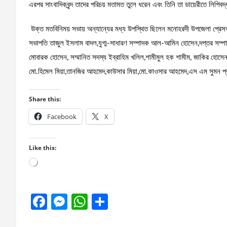
এরপর সাংবাদিকবৃন্দ তাদের পরিচয় মতামত তুলে ধরেন এবং তিনি তা ডায়েরীতে লিপিব
উক্ত মতবিনিময় সভায় অন্যান্যের মধ্য উপস্থিত ছিলেন মনোহরদী উপজেলা প্রেস
সভাপতি তাজুল ইসলাম বাদল,যুগ্ম-সাধারণ সম্পাদক আল-আমিন হোসেন,দপ্তর সম্পাদক
মোবারক হোসেন, সম্মানিত সদস্য ইব্রাহিম খলিল,শামীমুল হক শামীম, জাকির হোসেন
মো.হিমেল মিয়া,তানজির আহমেদ,কাউসার মিয়া,মো.কাওসার আহমেদ,এস এম সুমন প
Share this:
Facebook
X
Like this:
Loading…
F
M
W
S
a
es
h
h