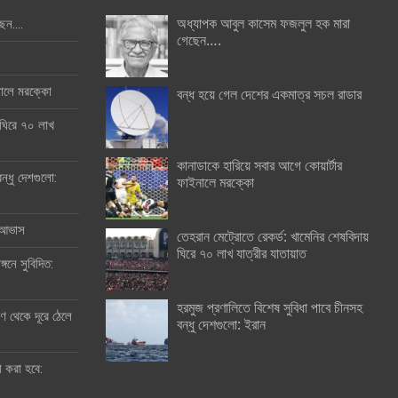
অধ্যাপক আবুল কাসেম ফজলুল হক মারা
ছেন….
গেছেন….
ইনালে মরক্কো
বন্ধ হয়ে গেল দেশের একমাত্র সচল রাডার
 ঘিরে ৭০ লাখ
কানাডাকে হারিয়ে সবার আগে কোয়ার্টার
ন্ধু দেশগুলো:
ফাইনালে মরক্কো
র আভাস
তেহরান মেট্রোতে রেকর্ড: খামেনির শেষবিদায়
ঘিরে ৭০ লাখ যাত্রীর যাতায়াত
্গনে সুবিদিত:
হরমুজ প্রণালিতে বিশেষ সুবিধা পাবে চীনসহ
 থেকে দূরে ঠেলে
বন্ধু দেশগুলো: ইরান
ী করা হবে: