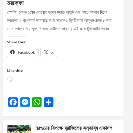
মরক্কো
স্পোর্টস ডেস্ক :শেষ ষোলোর প্রথম ম্যাচে দাপুটে এক ম্যাচ উপহার দিলো
মরক্কো। প্রথমার্ধে কানাডার দাপট সামলেও দ্বিতীয়ার্ধে আক্রমণাত্মক খেলায়
৩-০ গোলের জয় তুলে নিয়েছে আটলাস লায়ন্স। এই জয়ে টুর্নামেন্টের প্রথম…
Share this:
Facebook
X
Like this:
Loading…
F
M
W
S
a
es
h
h
ce
se
at
ar
নরওয়ের বিপক্ষে ব্রাজিলের সম্ভাব্য একাদশ
b
n
s
e