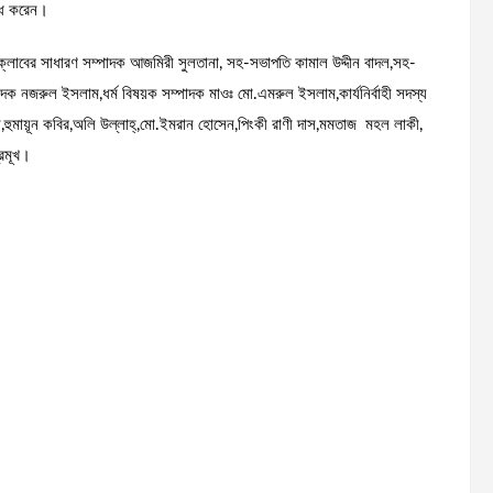
দ্ধ করেন।
ক্লাবের সাধারণ সম্পাদক আজমিরী সুলতানা, সহ-সভাপতি কামাল উদ্দীন বাদল,সহ-
 নজরুল ইসলাম,ধর্ম বিষয়ক সম্পাদক মাওঃ মো.এমরুল ইসলাম,কার্যনির্বাহী সদস্য
,হুমায়ূন কবির,অলি উল্লাহ্,মো.ইমরান হোসেন,পিংকী রাণী দাস,মমতাজ মহল লাকী,
্রমূখ।