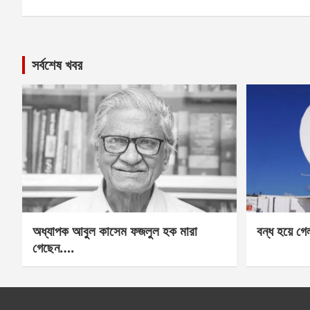
সর্বশেষ খবর
অধ্যাপক আবুল কাসেম ফজলুল হক মারা
বন্ধ হয়ে গ
গেছেন….