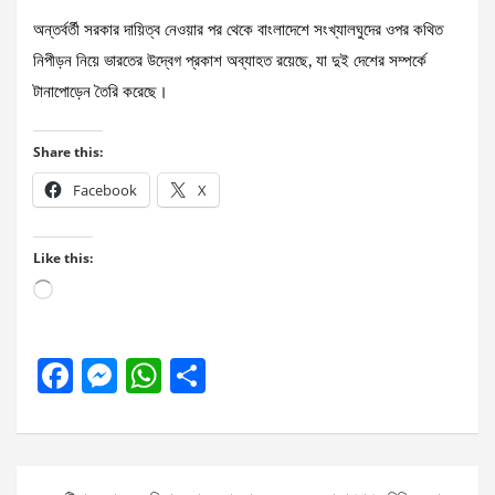
অন্তর্বর্তী সরকার দায়িত্ব নেওয়ার পর থেকে বাংলাদেশে সংখ্যালঘুদের ওপর কথিত
নিপীড়ন নিয়ে ভারতের উদ্বেগ প্রকাশ অব্যাহত রয়েছে, যা দুই দেশের সম্পর্কে
টানাপোড়েন তৈরি করেছে।
Share this:
Facebook
X
Like this:
Loading…
F
M
W
S
a
es
h
h
ce
se
at
ar
b
n
s
e
Post