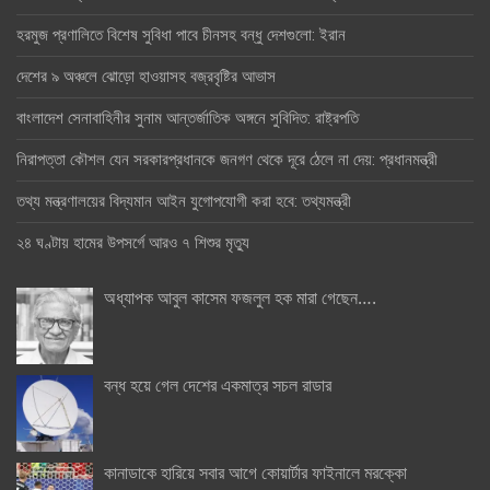
হরমুজ প্রণালিতে বিশেষ সুবিধা পাবে চীনসহ বন্ধু দেশগুলো: ইরান
দেশের ৯ অঞ্চলে ঝোড়ো হাওয়াসহ বজ্রবৃষ্টির আভাস
বাংলাদেশ সেনাবাহিনীর সুনাম আন্তর্জাতিক অঙ্গনে সুবিদিত: রাষ্ট্রপতি
নিরাপত্তা কৌশল যেন সরকারপ্রধানকে জনগণ থেকে দূরে ঠেলে না দেয়: প্রধানমন্ত্রী
তথ্য মন্ত্রণালয়ের বিদ্যমান আইন যুগোপযোগী করা হবে: তথ্যমন্ত্রী
২৪ ঘণ্টায় হামের উপসর্গে আরও ৭ শিশুর মৃত্যু
অধ্যাপক আবুল কাসেম ফজলুল হক মারা গেছেন….
বন্ধ হয়ে গেল দেশের একমাত্র সচল রাডার
কানাডাকে হারিয়ে সবার আগে কোয়ার্টার ফাইনালে মরক্কো