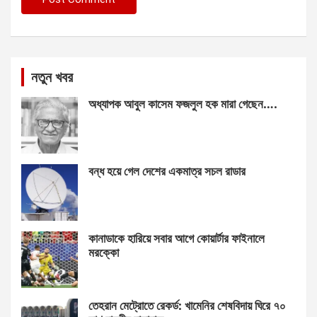
নতুন খবর
অধ্যাপক আবুল কাসেম ফজলুল হক মারা গেছেন….
বন্ধ হয়ে গেল দেশের একমাত্র সচল রাডার
কানাডাকে হারিয়ে সবার আগে কোয়ার্টার ফাইনালে
মরক্কো
তেহরান মেট্রোতে রেকর্ড: খামেনির শেষবিদায় ঘিরে ৭০