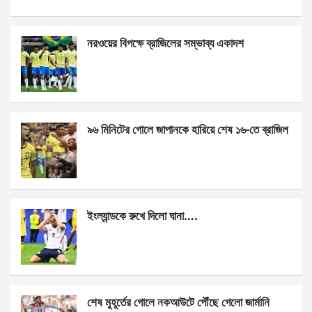
a
es
h
h
ce
se
at
ar
নরওয়ের বিপক্ষে ব্রাজিলের সম্ভাব্য একাদশ
b
n
s
e
o
g
A
o
er
p
k
p
৯৬ মিনিটের গোলে জাপানকে হারিয়ে শেষ ১৬-তে ব্রাজিল
ইংল্যান্ডকে রুখে দিলো ঘানা….
শেষ মুহূর্তের গোলে নকআউটে পৌঁছে গেলো জার্মানি