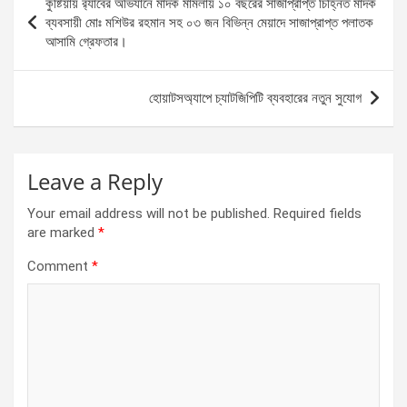
কুষ্টিয়ায় র‌্যাবের অভিযানে মাদক মামলায় ১০ বছরের সাজাপ্রাপ্ত চিহ্নিত মাদক
o
g
A
navigation
ব্যবসায়ী মোঃ মশিউর রহমান সহ ০৩ জন বিভিন্ন মেয়াদে সাজাপ্রাপ্ত পলাতক
o
er
p
আসামি গ্রেফতার।
k
p
হোয়াটসঅ্যাপে চ্যাটজিপিটি ব্যবহারের নতুন সুযোগ
Leave a Reply
Your email address will not be published.
Required fields
are marked
*
Comment
*