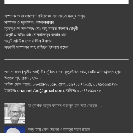
সম্পাদক ও ব্যবস্থাপনা পরিচালকঃ এস.এম.এ মনসুর মাসুদ
সম্পাদক ও প্রকাশকঃ কামরুননাহার
ব্যবস্থাপনা সম্পাদকঃ মোঃ আবু নাছের ইকবাল চৌধুরী
ডেপুটি এডিটরঃ মোঃ মোস্তাফিজুর রহমান খান
জয়েন্ট এডিটরঃ মোঃ রবিউল ইসলাম
সহকারী সম্পাদকঃ শাহ রাশিদুল ইসলাম রাসেল
৩৮ মা ভবন (তৃতীয় তলা) বীর মুক্তিযোদ্ধা কুতুবউদ্দিন রোড, সেক্টর #৮ আব্দুল্লাহপুর
উত্তরা পূর্ব, ঢাকা-১২৩০।
অফিস ফোন নম্বরঃ ০২-৪৪৮৯১০১৮, মোবাঃ০১৯৭০৫৭২৯৩৪, ০১৭১৩৩৯৪৭৯৯
ইমেইলঃ channel7bd@gmail.com, অফিসঃ ০২-৪৪৮৯১০১৮
অধ্যাপক আবুল কাসেম ফজলুল হক মারা গেছেন….
বন্ধ হয়ে গেল দেশের একমাত্র সচল রাডার