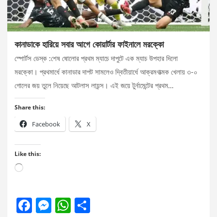
কানাডাকে হারিয়ে সবার আগে কোয়ার্টার ফাইনালে মরক্কো
স্পোর্টস ডেস্ক :শেষ ষোলোর প্রথম ম্যাচে দাপুটে এক ম্যাচ উপহার দিলো
মরক্কো। প্রথমার্ধে কানাডার দাপট সামলেও দ্বিতীয়ার্ধে আক্রমণাত্মক খেলায় ৩-০
গোলের জয় তুলে নিয়েছে আটলাস লায়ন্স। এই জয়ে টুর্নামেন্টের প্রথম…
Share this:
Facebook
X
Like this:
Loading…
F
M
W
S