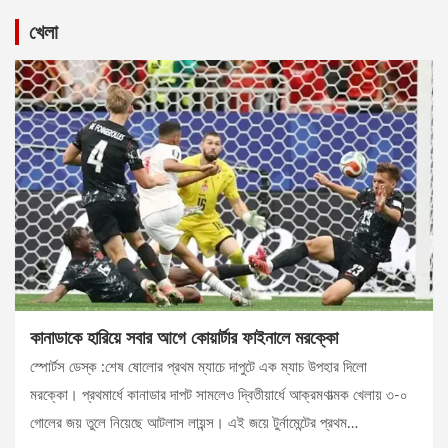
খেলা
কানাডাকে হারিয়ে সবার আগে কোয়ার্টার ফাইনালে মরক্কো
স্পোর্টস ডেস্ক :শেষ ষোলোর প্রথম ম্যাচে দাপুটে এক ম্যাচ উপহার দিলো
মরক্কো। প্রথমার্ধে কানাডার দাপট সামলেও দ্বিতীয়ার্ধে আক্রমণাত্মক খেলায় ৩-০
গোলের জয় তুলে নিয়েছে আটলাস লায়ন্স। এই জয়ে টুর্নামেন্টের প্রথম…