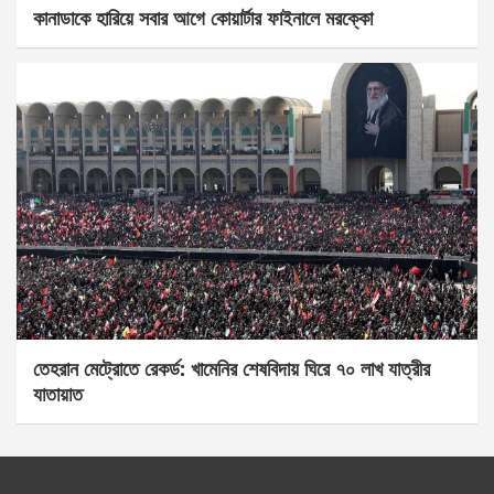
কানাডাকে হারিয়ে সবার আগে কোয়ার্টার ফাইনালে মরক্কো
তেহরান মেট্রোতে রেকর্ড: খামেনির শেষবিদায় ঘিরে ৭০ লাখ যাত্রীর
যাতায়াত