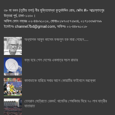
৩৮ মা ভবন (তৃতীয় তলা) বীর মুক্তিযোদ্ধা কুতুবউদ্দিন রোড, সেক্টর #৮ আব্দুল্লাহপুর
উত্তরা পূর্ব, ঢাকা-১২৩০।
অফিস ফোন নম্বরঃ ০২-৪৪৮৯১০১৮, মোবাঃ০১৯৭০৫৭২৯৩৪, ০১৭১৩৩৯৪৭৯৯
ইমেইলঃ channel7bd@gmail.com, অফিসঃ ০২-৪৪৮৯১০১৮
অধ্যাপক আবুল কাসেম ফজলুল হক মারা গেছেন….
বন্ধ হয়ে গেল দেশের একমাত্র সচল রাডার
কানাডাকে হারিয়ে সবার আগে কোয়ার্টার ফাইনালে মরক্কো
তেহরান মেট্রোতে রেকর্ড: খামেনির শেষবিদায় ঘিরে ৭০ লাখ যাত্রীর
যাতায়াত