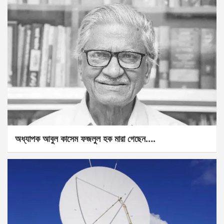
অধ্যাপক আবুল কাসেম ফজলুল হক মারা গেছেন….