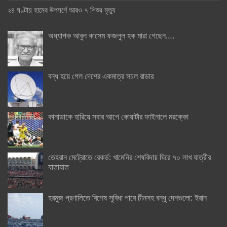
২৪ ঘণ্টায় হামের উপসর্গে আরও ৭ শিশুর মৃত্যু
অধ্যাপক আবুল কাসেম ফজলুল হক মারা গেছেন….
বন্ধ হয়ে গেল দেশের একমাত্র সচল রাডার
কানাডাকে হারিয়ে সবার আগে কোয়ার্টার ফাইনালে মরক্কো
তেহরান মেট্রোতে রেকর্ড: খামেনির শেষবিদায় ঘিরে ৭০ লাখ যাত্রীর
যাতায়াত
হরমুজ প্রণালিতে বিশেষ সুবিধা পাবে চীনসহ বন্ধু দেশগুলো: ইরান