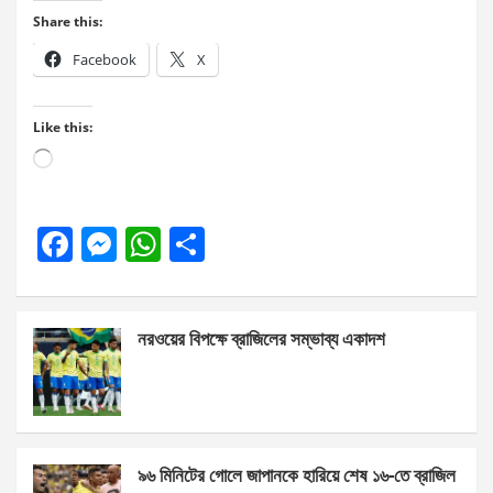
Share this:
Facebook
X
Like this:
Loading…
F
M
W
S
a
es
h
h
ce
se
at
ar
নরওয়ের বিপক্ষে ব্রাজিলের সম্ভাব্য একাদশ
b
n
s
e
o
g
A
o
er
p
k
p
৯৬ মিনিটের গোলে জাপানকে হারিয়ে শেষ ১৬-তে ব্রাজিল