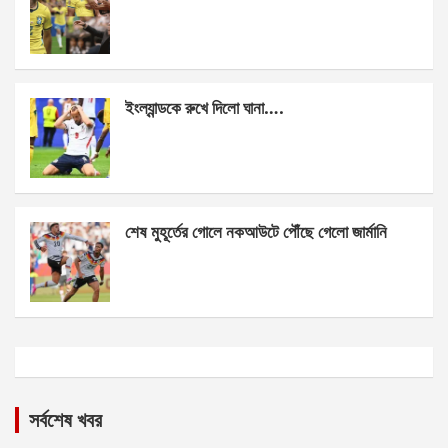
ইংল্যান্ডকে রুখে দিলো ঘানা….
শেষ মুহূর্তের গোলে নকআউটে পৌঁছে গেলো জার্মানি
সর্বশেষ খবর