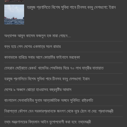
হরমুজ প্রণালিতে বিশেষ সুবিধা পাবে চীনসহ বন্ধু দেশগুলো: ইরান
অধ্যাপক আবুল কাসেম ফজলুল হক মারা গেছেন….
বন্ধ হয়ে গেল দেশের একমাত্র সচল রাডার
কানাডাকে হারিয়ে সবার আগে কোয়ার্টার ফাইনালে মরক্কো
তেহরান মেট্রোতে রেকর্ড: খামেনির শেষবিদায় ঘিরে ৭০ লাখ যাত্রীর যাতায়াত
হরমুজ প্রণালিতে বিশেষ সুবিধা পাবে চীনসহ বন্ধু দেশগুলো: ইরান
দেশের ৯ অঞ্চলে ঝোড়ো হাওয়াসহ বজ্রবৃষ্টির আভাস
বাংলাদেশ সেনাবাহিনীর সুনাম আন্তর্জাতিক অঙ্গনে সুবিদিত: রাষ্ট্রপতি
নিরাপত্তা কৌশল যেন সরকারপ্রধানকে জনগণ থেকে দূরে ঠেলে না দেয়: প্রধানমন্ত্রী
তথ্য মন্ত্রণালয়ের বিদ্যমান আইন যুগোপযোগী করা হবে: তথ্যমন্ত্রী