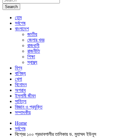
Search
হোম
সর্বশেষ
বাংলাদেশ
জাতীয়
জেলার খবর
রাজধানী
রাজনীতি
শিক্ষা
স্বাস্থ্য
বিশ্ব
বাণিজ্য
খেলা
বিনোদন
অপরাধ
ইসলামী জীবন
সাহিত্য
বিজ্ঞান ও প্রযুক্তি
সম্পাদকীয়
Home
সর্বশেষ
বিশ্বের ১০০ প্রভাবশালীর তালিকায় ড. মুহাম্মদ ইউনূস