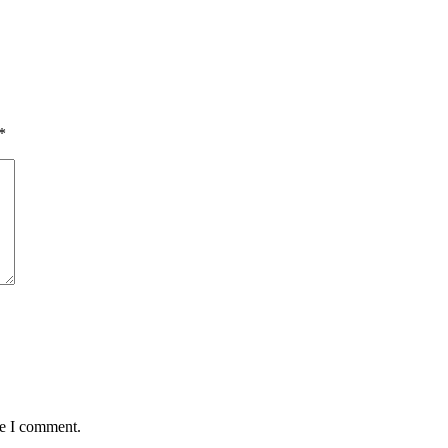
*
me I comment.