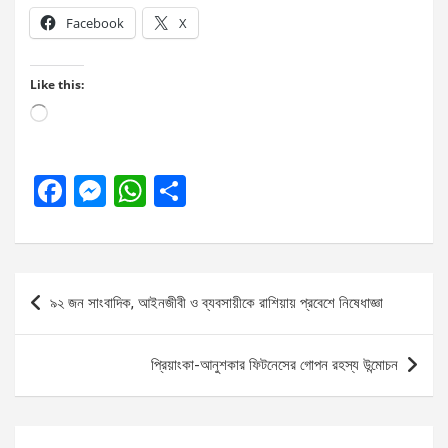
Facebook
X
Like this:
Loading…
F
M
W
S
a
es
h
h
ce
se
at
ar
b
n
s
e
Post
৯২ জন সাংবাদিক, আইনজীবী ও ব্যবসায়ীকে রাশিয়ায় প্রবেশে নিষেধাজ্ঞা
o
g
A
navigation
o
er
p
প্রিয়াংকা-আনুশকার ফিটনেসের গোপন রহস্য উন্মোচন
k
p