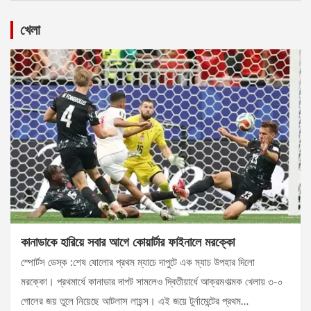
খেলা
কানাডাকে হারিয়ে সবার আগে কোয়ার্টার ফাইনালে মরক্কো
স্পোর্টস ডেস্ক :শেষ ষোলোর প্রথম ম্যাচে দাপুটে এক ম্যাচ উপহার দিলো
মরক্কো। প্রথমার্ধে কানাডার দাপট সামলেও দ্বিতীয়ার্ধে আক্রমণাত্মক খেলায় ৩-০
গোলের জয় তুলে নিয়েছে আটলাস লায়ন্স। এই জয়ে টুর্নামেন্টের প্রথম…