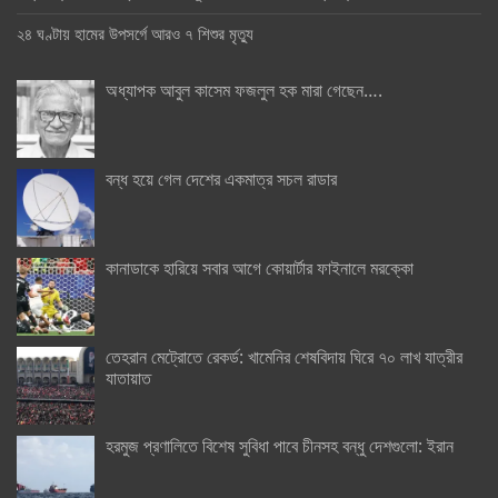
২৪ ঘণ্টায় হামের উপসর্গে আরও ৭ শিশুর মৃত্যু
অধ্যাপক আবুল কাসেম ফজলুল হক মারা গেছেন….
বন্ধ হয়ে গেল দেশের একমাত্র সচল রাডার
কানাডাকে হারিয়ে সবার আগে কোয়ার্টার ফাইনালে মরক্কো
তেহরান মেট্রোতে রেকর্ড: খামেনির শেষবিদায় ঘিরে ৭০ লাখ যাত্রীর
যাতায়াত
হরমুজ প্রণালিতে বিশেষ সুবিধা পাবে চীনসহ বন্ধু দেশগুলো: ইরান