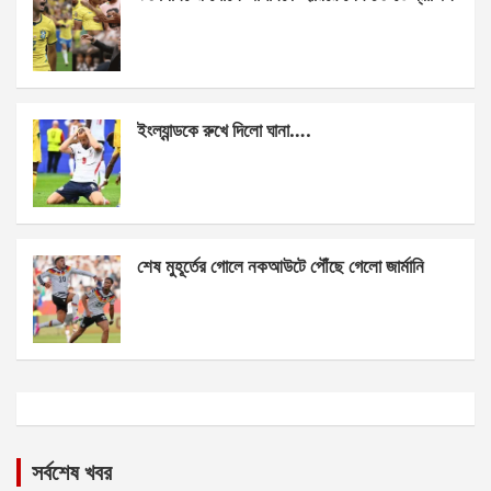
ইংল্যান্ডকে রুখে দিলো ঘানা….
শেষ মুহূর্তের গোলে নকআউটে পৌঁছে গেলো জার্মানি
সর্বশেষ খবর