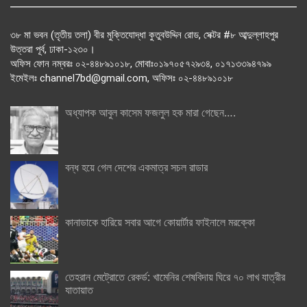
৩৮ মা ভবন (তৃতীয় তলা) বীর মুক্তিযোদ্ধা কুতুবউদ্দিন রোড, সেক্টর #৮ আব্দুল্লাহপুর
উত্তরা পূর্ব, ঢাকা-১২৩০।
অফিস ফোন নম্বরঃ ০২-৪৪৮৯১০১৮, মোবাঃ০১৯৭০৫৭২৯৩৪, ০১৭১৩৩৯৪৭৯৯
ইমেইলঃ channel7bd@gmail.com, অফিসঃ ০২-৪৪৮৯১০১৮
অধ্যাপক আবুল কাসেম ফজলুল হক মারা গেছেন….
বন্ধ হয়ে গেল দেশের একমাত্র সচল রাডার
কানাডাকে হারিয়ে সবার আগে কোয়ার্টার ফাইনালে মরক্কো
তেহরান মেট্রোতে রেকর্ড: খামেনির শেষবিদায় ঘিরে ৭০ লাখ যাত্রীর
যাতায়াত