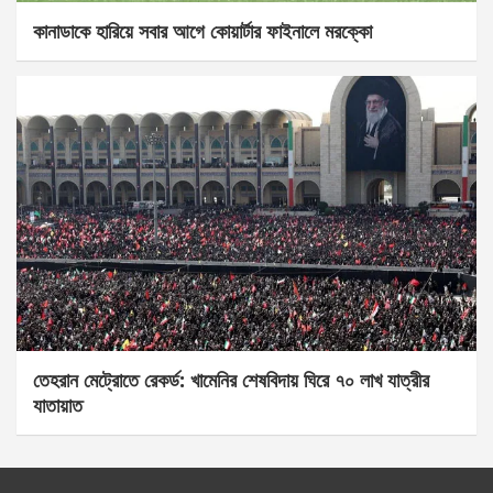
কানাডাকে হারিয়ে সবার আগে কোয়ার্টার ফাইনালে মরক্কো
তেহরান মেট্রোতে রেকর্ড: খামেনির শেষবিদায় ঘিরে ৭০ লাখ যাত্রীর
যাতায়াত