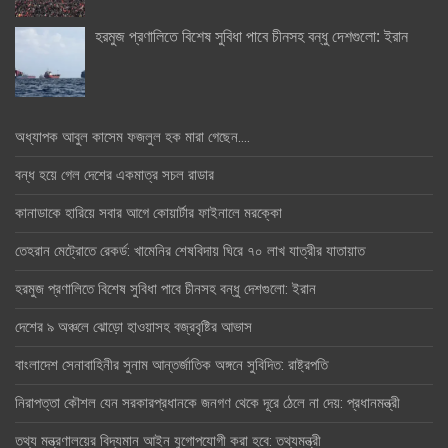
হরমুজ প্রণালিতে বিশেষ সুবিধা পাবে চীনসহ বন্ধু দেশগুলো: ইরান
অধ্যাপক আবুল কাসেম ফজলুল হক মারা গেছেন….
বন্ধ হয়ে গেল দেশের একমাত্র সচল রাডার
কানাডাকে হারিয়ে সবার আগে কোয়ার্টার ফাইনালে মরক্কো
তেহরান মেট্রোতে রেকর্ড: খামেনির শেষবিদায় ঘিরে ৭০ লাখ যাত্রীর যাতায়াত
হরমুজ প্রণালিতে বিশেষ সুবিধা পাবে চীনসহ বন্ধু দেশগুলো: ইরান
দেশের ৯ অঞ্চলে ঝোড়ো হাওয়াসহ বজ্রবৃষ্টির আভাস
বাংলাদেশ সেনাবাহিনীর সুনাম আন্তর্জাতিক অঙ্গনে সুবিদিত: রাষ্ট্রপতি
নিরাপত্তা কৌশল যেন সরকারপ্রধানকে জনগণ থেকে দূরে ঠেলে না দেয়: প্রধানমন্ত্রী
তথ্য মন্ত্রণালয়ের বিদ্যমান আইন যুগোপযোগী করা হবে: তথ্যমন্ত্রী