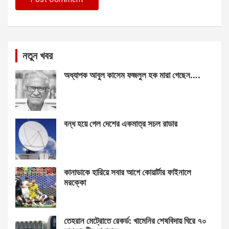
নতুন খবর
অধ্যাপক আবুল কাসেম ফজলুল হক মারা গেছেন….
বন্ধ হয়ে গেল দেশের একমাত্র সচল রাডার
কানাডাকে হারিয়ে সবার আগে কোয়ার্টার ফাইনালে
মরক্কো
তেহরান মেট্রোতে রেকর্ড: খামেনির শেষবিদায় ঘিরে ৭০