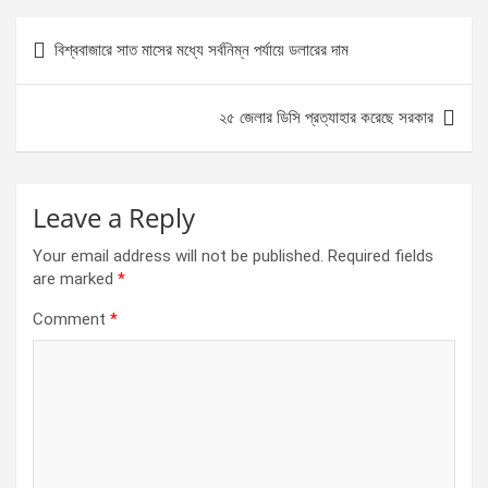
b
n
s
e
Post
বিশ্ববাজারে সাত মাসের মধ্যে সর্বনিম্ন পর্যায়ে ডলারের দাম
o
g
A
navigation
o
er
p
২৫ জেলার ডিসি প্রত্যাহার করেছে সরকার
k
p
Leave a Reply
Your email address will not be published.
Required fields
are marked
*
Comment
*