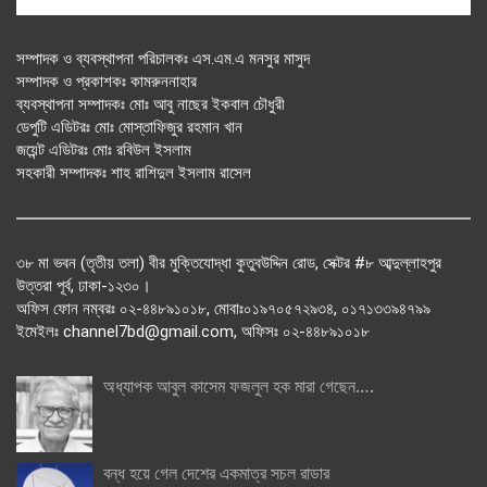
সম্পাদক ও ব্যবস্থাপনা পরিচালকঃ এস.এম.এ মনসুর মাসুদ
সম্পাদক ও প্রকাশকঃ কামরুননাহার
ব্যবস্থাপনা সম্পাদকঃ মোঃ আবু নাছের ইকবাল চৌধুরী
ডেপুটি এডিটরঃ মোঃ মোস্তাফিজুর রহমান খান
জয়েন্ট এডিটরঃ মোঃ রবিউল ইসলাম
সহকারী সম্পাদকঃ শাহ রাশিদুল ইসলাম রাসেল
৩৮ মা ভবন (তৃতীয় তলা) বীর মুক্তিযোদ্ধা কুতুবউদ্দিন রোড, সেক্টর #৮ আব্দুল্লাহপুর
উত্তরা পূর্ব, ঢাকা-১২৩০।
অফিস ফোন নম্বরঃ ০২-৪৪৮৯১০১৮, মোবাঃ০১৯৭০৫৭২৯৩৪, ০১৭১৩৩৯৪৭৯৯
ইমেইলঃ channel7bd@gmail.com, অফিসঃ ০২-৪৪৮৯১০১৮
অধ্যাপক আবুল কাসেম ফজলুল হক মারা গেছেন….
বন্ধ হয়ে গেল দেশের একমাত্র সচল রাডার