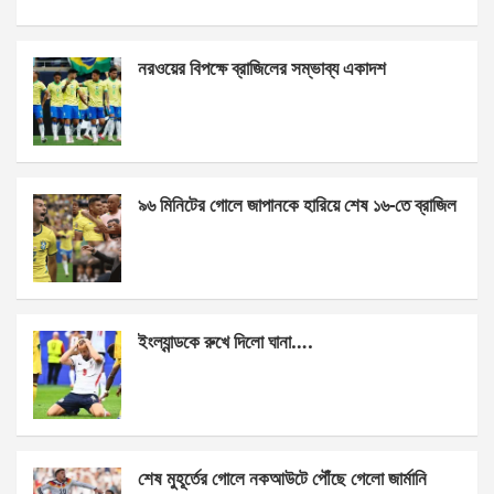
a
es
h
h
ce
se
at
ar
নরওয়ের বিপক্ষে ব্রাজিলের সম্ভাব্য একাদশ
b
n
s
e
o
g
A
o
er
p
k
p
৯৬ মিনিটের গোলে জাপানকে হারিয়ে শেষ ১৬-তে ব্রাজিল
ইংল্যান্ডকে রুখে দিলো ঘানা….
শেষ মুহূর্তের গোলে নকআউটে পৌঁছে গেলো জার্মানি