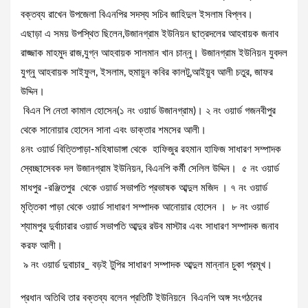
বক্তব্য রাখেন উপজেলা বিএনপির সদস্য সচিব জাহিদুল ইসলাম বিপ্লব।
এছাড়া এ সময় উপস্থিত ছিলেন,উজানগ্রাম ইউনিয়ন ছাত্রদলের আহবায়ক জনাব
রাজ্জাক মাহমুদ রাজ,যুগ্ন আহবায়ক সালমান খান চান্নু। উজানগ্রাম ইউনিয়ন যুবদল
যুগ্নু আহবায়ক সাইফুল, ইসলাম, হুমায়ুন কবির কালটু,আইয়ুব আলী চতুর, জাফর
উদ্দিন।
বিএন পি নেতা কামাল হোসেন(১ নং ওয়ার্ড উজানগ্রাম)। ২ নং ওয়ার্ড গজনবীপুর
থেকে সানোয়ার হোসেন সানা এবং ডাক্তার শমসের আলী।
৪নং ওয়ার্ড বিত্তিপাড়া-মহিষাডাঙ্গা থেকে হাফিজুর রহমান হাফিজ সাধারণ সম্পাদক
স্বেচ্ছাসেবক দল উজানগ্রাম ইউনিয়ন, বিএনপি কর্মী সেলিল উদ্দিন। ৫ নং ওয়ার্ড
মাধপুর -রঞ্জিতপুর থেকে ওয়ার্ড সভাপতি প্রভাষক আব্দুল মজিদ । ৭ নং ওয়ার্ড
মৃত্তিকা পাড়া থেকে ওয়ার্ড সাধারণ সম্পাদক আনোয়ার হোসেন । ৮ নং ওয়ার্ড
শ্যামপুর দুর্বাচারার ওয়ার্ড সভাপতি আব্দুর রউব মাস্টার এবং সাধারণ সম্পাদক জনাব
করফ আলী।
৯ নং ওয়ার্ড দুবাচার_ বড়ই টুপির সাধারণ সম্পাদক আব্দুল মান্নান চুকা প্রমূখ।
প্রধান অতিথি তার বক্তব্য বলেন প্রতিটি ইউনিয়নে বিএনপি অঙ্গ সংগঠনের