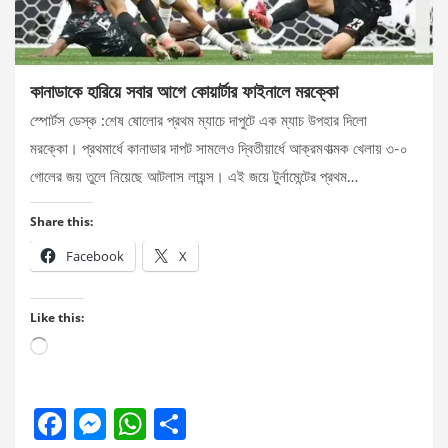
কানাডাকে হারিয়ে সবার আগে কোয়ার্টার ফাইনালে মরক্কো
স্পোর্টস ডেস্ক :শেষ ষোলোর প্রথম ম্যাচে দাপুটে এক ম্যাচ উপহার দিলো
মরক্কো। প্রথমার্ধে কানাডার দাপট সামলেও দ্বিতীয়ার্ধে আক্রমণাত্মক খেলায় ৩-০
গোলের জয় তুলে নিয়েছে আটলাস লায়ন্স। এই জয়ে টুর্নামেন্টের প্রথম…
Share this:
Facebook
X
Like this:
Loading…
F
M
W
S