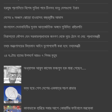
হরমুজ প্রণালিতে বিশেষ সুবিধা পাবে চীনসহ বন্ধু দেশগুলো: ইরান
দেশের ৯ অঞ্চলে ঝোড়ো হাওয়াসহ বজ্রবৃষ্টির আভাস
বাংলাদেশ সেনাবাহিনীর সুনাম আন্তর্জাতিক অঙ্গনে সুবিদিত: রাষ্ট্রপতি
নিরাপত্তা কৌশল যেন সরকারপ্রধানকে জনগণ থেকে দূরে ঠেলে না দেয়: প্রধানমন্ত্রী
তথ্য মন্ত্রণালয়ের বিদ্যমান আইন যুগোপযোগী করা হবে: তথ্যমন্ত্রী
২৪ ঘণ্টায় হামের উপসর্গে আরও ৭ শিশুর মৃত্যু
অধ্যাপক আবুল কাসেম ফজলুল হক মারা গেছেন….
বন্ধ হয়ে গেল দেশের একমাত্র সচল রাডার
কানাডাকে হারিয়ে সবার আগে কোয়ার্টার ফাইনালে মরক্কো