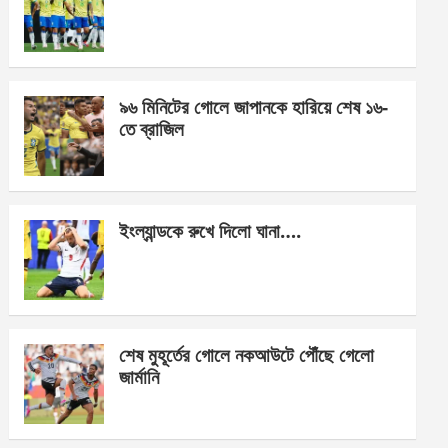
o
g
A
o
er
p
k
p
৯৬ মিনিটের গোলে জাপানকে হারিয়ে শেষ ১৬-
তে ব্রাজিল
ইংল্যান্ডকে রুখে দিলো ঘানা….
শেষ মুহূর্তের গোলে নকআউটে পৌঁছে গেলো
জার্মানি