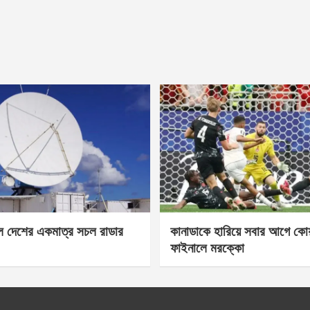
েল দেশের একমাত্র সচল রাডার
কানাডাকে হারিয়ে সবার আগে কোয়া
ফাইনালে মরক্কো