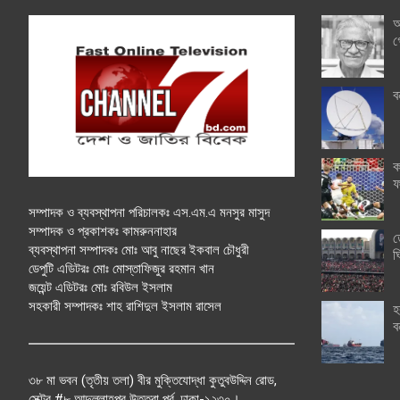
অ
গ
ব
ক
ফ
সম্পাদক ও ব্যবস্থাপনা পরিচালকঃ এস.এম.এ মনসুর মাসুদ
সম্পাদক ও প্রকাশকঃ কামরুননাহার
ত
ব্যবস্থাপনা সম্পাদকঃ মোঃ আবু নাছের ইকবাল চৌধুরী
ঘ
ডেপুটি এডিটরঃ মোঃ মোস্তাফিজুর রহমান খান
জয়েন্ট এডিটরঃ মোঃ রবিউল ইসলাম
সহকারী সম্পাদকঃ শাহ রাশিদুল ইসলাম রাসেল
হ
ব
৩৮ মা ভবন (তৃতীয় তলা) বীর মুক্তিযোদ্ধা কুতুবউদ্দিন রোড,
সেক্টর #৮ আব্দুল্লাহপুর উত্তরা পূর্ব, ঢাকা-১২৩০।