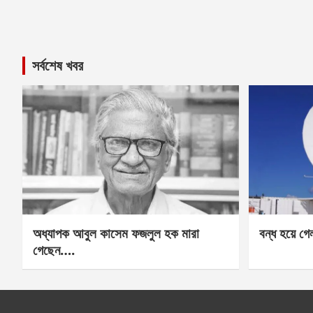
সর্বশেষ খবর
অধ্যাপক আবুল কাসেম ফজলুল হক মারা
বন্ধ হয়ে গ
গেছেন….