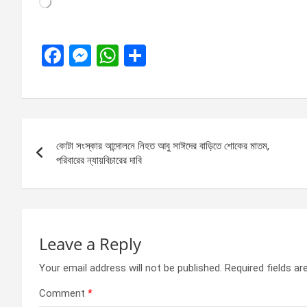
Loading…
F
M
W
S
a
es
h
h
ce
se
at
ar
b
n
s
e
Post
o
g
A
কোটা সংস্কার আন্দোলনে নিহত আবু সাঈদের বাড়িতে শোকের মাতম,
navigation
o
er
p
পরিবারের ন্যায়বিচারের দাবি
k
p
Leave a Reply
Your email address will not be published.
Required fields a
Comment
*