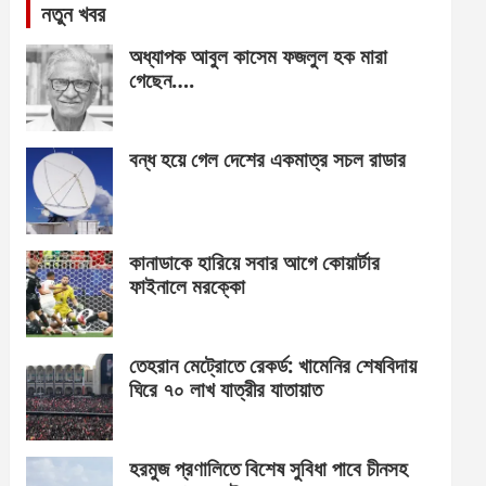
নতুন খবর
অধ্যাপক আবুল কাসেম ফজলুল হক মারা
গেছেন….
বন্ধ হয়ে গেল দেশের একমাত্র সচল রাডার
কানাডাকে হারিয়ে সবার আগে কোয়ার্টার
ফাইনালে মরক্কো
তেহরান মেট্রোতে রেকর্ড: খামেনির শেষবিদায়
ঘিরে ৭০ লাখ যাত্রীর যাতায়াত
হরমুজ প্রণালিতে বিশেষ সুবিধা পাবে চীনসহ