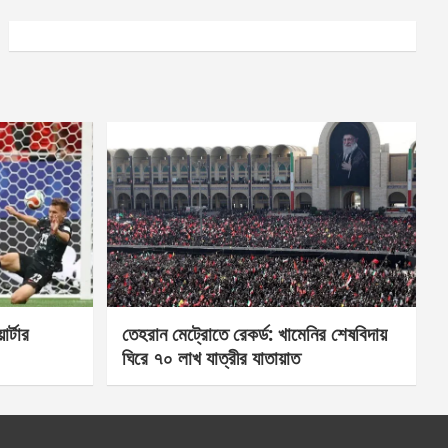
র্টার
তেহরান মেট্রোতে রেকর্ড: খামেনির শেষবিদায়
ঘিরে ৭০ লাখ যাত্রীর যাতায়াত