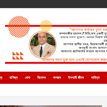
্ব
বাণিজ্য
খেলা
বিনোদন
অপরাধ
ইসলামী জীবন
সাহিত্য