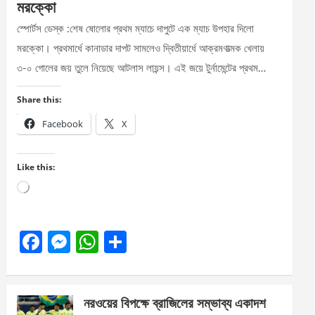
মরক্কো
স্পোর্টস ডেস্ক :শেষ ষোলোর প্রথম ম্যাচে দাপুটে এক ম্যাচ উপহার দিলো
মরক্কো। প্রথমার্ধে কানাডার দাপট সামলেও দ্বিতীয়ার্ধে আক্রমণাত্মক খেলায়
৩-০ গোলের জয় তুলে নিয়েছে আটলাস লায়ন্স। এই জয়ে টুর্নামেন্টের প্রথম…
Share this:
Facebook
X
Like this:
Loading…
F
M
W
S
a
es
h
h
ce
se
at
ar
নরওয়ের বিপক্ষে ব্রাজিলের সম্ভাব্য একাদশ
b
n
s
e