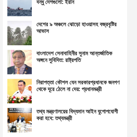
বন্ধু দেশগুলো: ইরান
দেশের ৯ অঞ্চলে ঝোড়ো হাওয়াসহ বজ্রবৃষ্টির
আভাস
বাংলাদেশ সেনাবাহিনীর সুনাম আন্তর্জাতিক
অঙ্গনে সুবিদিত: রাষ্ট্রপতি
নিরাপত্তা কৌশল যেন সরকারপ্রধানকে জনগণ
থেকে দূরে ঠেলে না দেয়: প্রধানমন্ত্রী
তথ্য মন্ত্রণালয়ের বিদ্যমান আইন যুগোপযোগী
করা হবে: তথ্যমন্ত্রী