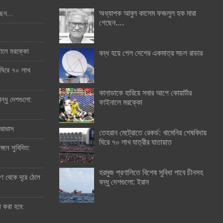
অধ্যাপক আবুল কাসেম ফজলুল হক মারা
ছেন….
গেছেন….
ইনালে মরক্কো
বন্ধ হয়ে গেল দেশের একমাত্র সচল রাডার
 ঘিরে ৭০ লাখ
কানাডাকে হারিয়ে সবার আগে কোয়ার্টার
ন্ধু দেশগুলো:
ফাইনালে মরক্কো
র আভাস
তেহরান মেট্রোতে রেকর্ড: খামেনির শেষবিদায়
ঘিরে ৭০ লাখ যাত্রীর যাতায়াত
্গনে সুবিদিত:
হরমুজ প্রণালিতে বিশেষ সুবিধা পাবে চীনসহ
 থেকে দূরে ঠেলে
বন্ধু দেশগুলো: ইরান
ী করা হবে: