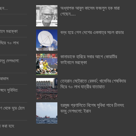
অধ্যাপক আবুল কাসেম ফজলুল হক মারা
ছেন….
গেছেন….
ইনালে মরক্কো
বন্ধ হয়ে গেল দেশের একমাত্র সচল রাডার
 ঘিরে ৭০ লাখ
কানাডাকে হারিয়ে সবার আগে কোয়ার্টার
ন্ধু দেশগুলো:
ফাইনালে মরক্কো
র আভাস
তেহরান মেট্রোতে রেকর্ড: খামেনির শেষবিদায়
ঘিরে ৭০ লাখ যাত্রীর যাতায়াত
্গনে সুবিদিত:
হরমুজ প্রণালিতে বিশেষ সুবিধা পাবে চীনসহ
 থেকে দূরে ঠেলে
বন্ধু দেশগুলো: ইরান
ী করা হবে: