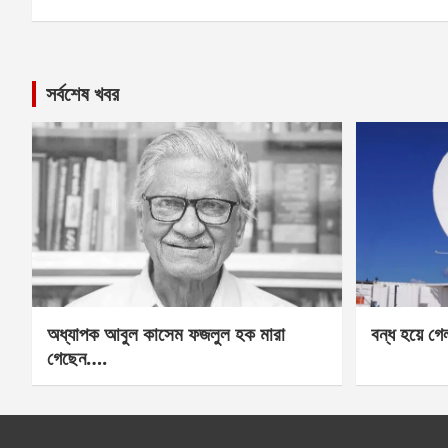
সর্বশেষ খবর
অধ্যাপক আবুল কাসেম ফজলুল হক মারা
বন্ধ হয়ে গ
গেছেন….