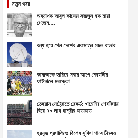
নতুন খবর
অধ্যাপক আবুল কাসেম ফজলুল হক মারা
গেছেন….
বন্ধ হয়ে গেল দেশের একমাত্র সচল রাডার
কানাডাকে হারিয়ে সবার আগে কোয়ার্টার
ফাইনালে মরক্কো
তেহরান মেট্রোতে রেকর্ড: খামেনির শেষবিদায়
ঘিরে ৭০ লাখ যাত্রীর যাতায়াত
হরমুজ প্রণালিতে বিশেষ সুবিধা পাবে চীনসহ