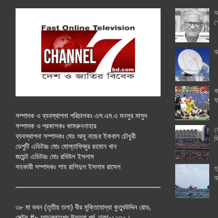
অ
গ
ব
ক
ফ
সম্পাদক ও ব্যবস্থাপনা পরিচালকঃ এস.এম.এ মনসুর মাসুদ
সম্পাদক ও প্রকাশকঃ কামরুননাহার
ত
ব্যবস্থাপনা সম্পাদকঃ মোঃ আবু নাছের ইকবাল চৌধুরী
ঘ
ডেপুটি এডিটরঃ মোঃ মোস্তাফিজুর রহমান খান
জয়েন্ট এডিটরঃ মোঃ রবিউল ইসলাম
সহকারী সম্পাদকঃ শাহ রাশিদুল ইসলাম রাসেল
হ
ব
৩৮ মা ভবন (তৃতীয় তলা) বীর মুক্তিযোদ্ধা কুতুবউদ্দিন রোড,
সেক্টর #৮ আব্দুল্লাহপুর উত্তরা পূর্ব, ঢাকা-১২৩০।