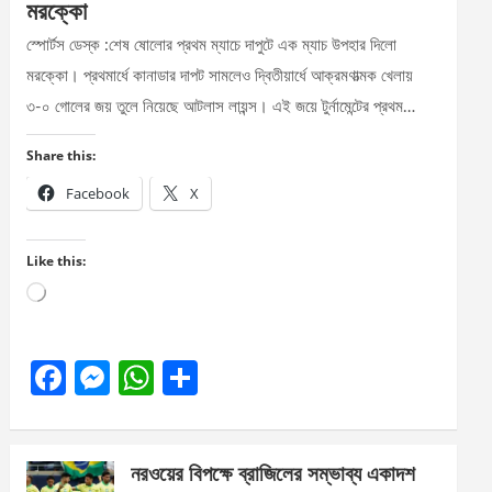
মরক্কো
স্পোর্টস ডেস্ক :শেষ ষোলোর প্রথম ম্যাচে দাপুটে এক ম্যাচ উপহার দিলো
মরক্কো। প্রথমার্ধে কানাডার দাপট সামলেও দ্বিতীয়ার্ধে আক্রমণাত্মক খেলায়
৩-০ গোলের জয় তুলে নিয়েছে আটলাস লায়ন্স। এই জয়ে টুর্নামেন্টের প্রথম…
Share this:
Facebook
X
Like this:
Loading…
F
M
W
S
a
es
h
h
ce
se
at
ar
নরওয়ের বিপক্ষে ব্রাজিলের সম্ভাব্য একাদশ
b
n
s
e