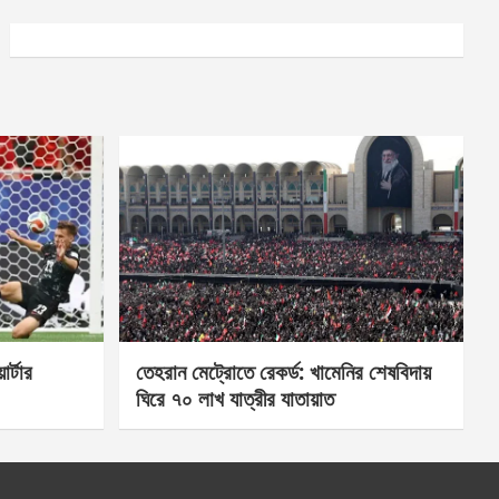
র্টার
তেহরান মেট্রোতে রেকর্ড: খামেনির শেষবিদায়
ঘিরে ৭০ লাখ যাত্রীর যাতায়াত