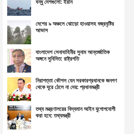
বন্ধু দেশগুলো: ইরান
দেশের ৯ অঞ্চলে ঝোড়ো হাওয়াসহ বজ্রবৃষ্টির
আভাস
বাংলাদেশ সেনাবাহিনীর সুনাম আন্তর্জাতিক
অঙ্গনে সুবিদিত: রাষ্ট্রপতি
নিরাপত্তা কৌশল যেন সরকারপ্রধানকে জনগণ
থেকে দূরে ঠেলে না দেয়: প্রধানমন্ত্রী
তথ্য মন্ত্রণালয়ের বিদ্যমান আইন যুগোপযোগী
করা হবে: তথ্যমন্ত্রী