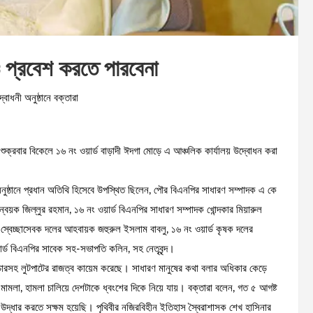
প্রবেশ করতে পারবেনা
বোধনী অনুষ্ঠানে বক্তারা
 শুক্রবার বিকেলে ১৬ নং ওয়ার্ড বাড়াদী ঈদগা মোড়ে এ আঞ্চলিক কার্যালয় উদ্বোধন করা
নুষ্ঠানে প্রধান অতিথি হিসেবে উপস্থিত ছিলেন, পৌর বিএনপির সাধারণ সম্পাদক এ কে
্বয়ক জিল্লুর রহমান, ১৬ নং ওয়ার্ড বিএনপির সাধারণ সম্পাদক খোন্দকার মিয়ারুল
ড স্বেচ্ছাসেবক দলের আহবায়ক জহুরুল ইসলাম বাবলু, ১৬ নং ওয়ার্ড কৃষক দলের
ার্ড বিএনপির সাবেক সহ-সভাপতি কলিন, সহ নেতৃবৃন্দ।
াচারসহ লুটপাটের রাজত্ব কায়েম করেছে। সাধারণ মানুষের কথা বলার অধিকার কেড়ে
 মামলা, হামলা চালিয়ে দেশটাকে ধ্বংশের দিকে নিয়ে যায়। বক্তারা বলেন, গত ৫ আগষ্ট
ঃ উদ্ধার করতে সক্ষম হয়েছি। পৃথিবীর নজিরবিহীন ইতিহাস স্বৈরাশাসক শেখ হাসিনার