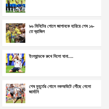
o
g
A
o
er
p
k
p
৯৬ মিনিটের গোলে জাপানকে হারিয়ে শেষ ১৬-
তে ব্রাজিল
ইংল্যান্ডকে রুখে দিলো ঘানা….
শেষ মুহূর্তের গোলে নকআউটে পৌঁছে গেলো
জার্মানি