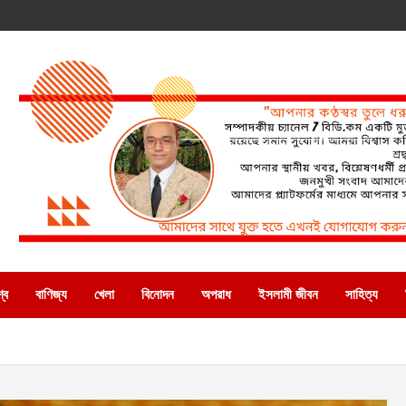
্ব
বাণিজ্য
খেলা
বিনোদন
অপরাধ
ইসলামী জীবন
সাহিত্য