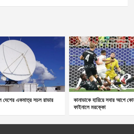
েল দেশের একমাত্র সচল রাডার
কানাডাকে হারিয়ে সবার আগে কোয়া
ফাইনালে মরক্কো