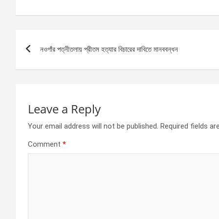
a
es
h
h
ce
se
at
ar
b
n
s
e
Post
o
g
A
নওগাঁর পত্নীতলায় প্রীতম হত্যার বিচারের দাবিতে মানববন্ধন
navigation
o
er
p
k
p
Leave a Reply
Your email address will not be published.
Required fields a
Comment
*