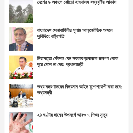
দেশের ৯ অঞ্চলে ঝোড়ো হাওয়াসহ বজ্রবৃষ্টির আভাস
বাংলাদেশ সেনাবাহিনীর সুনাম আন্তর্জাতিক অঙ্গনে
সুবিদিত: রাষ্ট্রপতি
নিরাপত্তা কৌশল যেন সরকারপ্রধানকে জনগণ থেকে
দূরে ঠেলে না দেয়: প্রধানমন্ত্রী
তথ্য মন্ত্রণালয়ের বিদ্যমান আইন যুগোপযোগী করা হবে:
তথ্যমন্ত্রী
২৪ ঘণ্টায় হামের উপসর্গে আরও ৭ শিশুর মৃত্যু