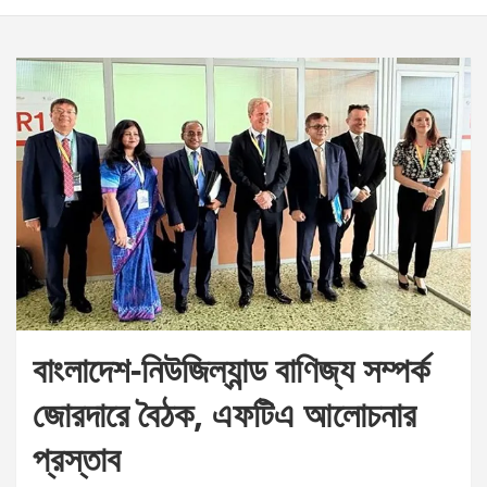
বাংলাদেশ-নিউজিল্যান্ড বাণিজ্য সম্পর্ক
জোরদারে বৈঠক, এফটিএ আলোচনার
প্রস্তাব