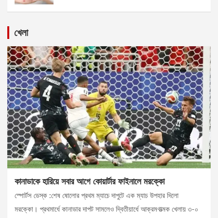
খেলা
কানাডাকে হারিয়ে সবার আগে কোয়ার্টার ফাইনালে মরক্কো
স্পোর্টস ডেস্ক :শেষ ষোলোর প্রথম ম্যাচে দাপুটে এক ম্যাচ উপহার দিলো
মরক্কো। প্রথমার্ধে কানাডার দাপট সামলেও দ্বিতীয়ার্ধে আক্রমণাত্মক খেলায় ৩-০