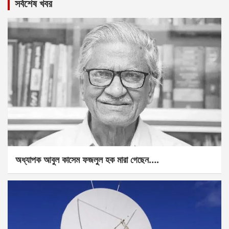
সর্বশেষ খবর
অধ্যাপক আবুল কাসেম ফজলুল হক মারা গেছেন….