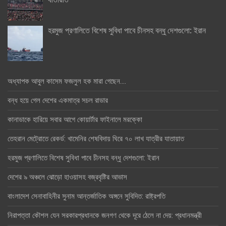
হরমুজ প্রণালিতে বিশেষ সুবিধা পাবে চীনসহ বন্ধু দেশগুলো: ইরান
অধ্যাপক আবুল কাসেম ফজলুল হক মারা গেছেন….
বন্ধ হয়ে গেল দেশের একমাত্র সচল রাডার
কানাডাকে হারিয়ে সবার আগে কোয়ার্টার ফাইনালে মরক্কো
তেহরান মেট্রোতে রেকর্ড: খামেনির শেষবিদায় ঘিরে ৭০ লাখ যাত্রীর যাতায়াত
হরমুজ প্রণালিতে বিশেষ সুবিধা পাবে চীনসহ বন্ধু দেশগুলো: ইরান
দেশের ৯ অঞ্চলে ঝোড়ো হাওয়াসহ বজ্রবৃষ্টির আভাস
বাংলাদেশ সেনাবাহিনীর সুনাম আন্তর্জাতিক অঙ্গনে সুবিদিত: রাষ্ট্রপতি
নিরাপত্তা কৌশল যেন সরকারপ্রধানকে জনগণ থেকে দূরে ঠেলে না দেয়: প্রধানমন্ত্রী