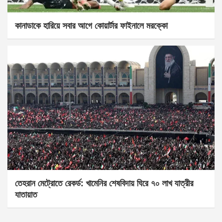
কানাডাকে হারিয়ে সবার আগে কোয়ার্টার ফাইনালে মরক্কো
তেহরান মেট্রোতে রেকর্ড: খামেনির শেষবিদায় ঘিরে ৭০ লাখ যাত্রীর
যাতায়াত