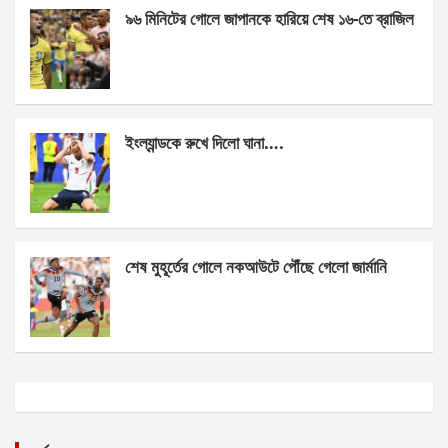
k
p
৯৬ মিনিটের গোলে জাপানকে হারিয়ে শেষ ১৬-তে ব্রাজিল
ইংল্যান্ডকে রুখে দিলো ঘানা….
শেষ মুহূর্তের গোলে নকআউটে পৌঁছে গেলো জার্মানি