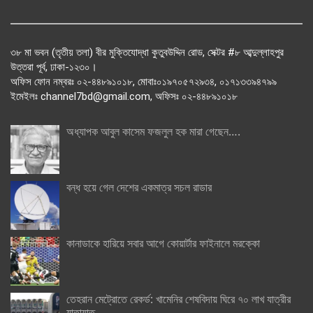
৩৮ মা ভবন (তৃতীয় তলা) বীর মুক্তিযোদ্ধা কুতুবউদ্দিন রোড, সেক্টর #৮ আব্দুল্লাহপুর
উত্তরা পূর্ব, ঢাকা-১২৩০।
অফিস ফোন নম্বরঃ ০২-৪৪৮৯১০১৮, মোবাঃ০১৯৭০৫৭২৯৩৪, ০১৭১৩৩৯৪৭৯৯
ইমেইলঃ channel7bd@gmail.com, অফিসঃ ০২-৪৪৮৯১০১৮
অধ্যাপক আবুল কাসেম ফজলুল হক মারা গেছেন….
বন্ধ হয়ে গেল দেশের একমাত্র সচল রাডার
কানাডাকে হারিয়ে সবার আগে কোয়ার্টার ফাইনালে মরক্কো
তেহরান মেট্রোতে রেকর্ড: খামেনির শেষবিদায় ঘিরে ৭০ লাখ যাত্রীর
যাতায়াত