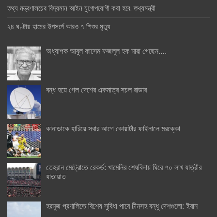
তথ্য মন্ত্রণালয়ের বিদ্যমান আইন যুগোপযোগী করা হবে: তথ্যমন্ত্রী
২৪ ঘণ্টায় হামের উপসর্গে আরও ৭ শিশুর মৃত্যু
অধ্যাপক আবুল কাসেম ফজলুল হক মারা গেছেন….
বন্ধ হয়ে গেল দেশের একমাত্র সচল রাডার
কানাডাকে হারিয়ে সবার আগে কোয়ার্টার ফাইনালে মরক্কো
তেহরান মেট্রোতে রেকর্ড: খামেনির শেষবিদায় ঘিরে ৭০ লাখ যাত্রীর
যাতায়াত
হরমুজ প্রণালিতে বিশেষ সুবিধা পাবে চীনসহ বন্ধু দেশগুলো: ইরান