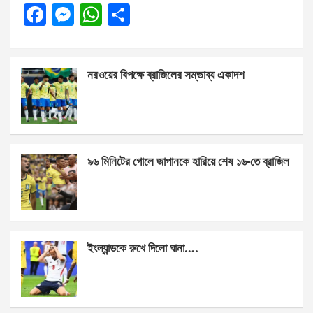
F
M
W
S
a
es
h
h
ce
se
at
ar
নরওয়ের বিপক্ষে ব্রাজিলের সম্ভাব্য একাদশ
b
n
s
e
o
g
A
o
er
p
k
p
৯৬ মিনিটের গোলে জাপানকে হারিয়ে শেষ ১৬-তে ব্রাজিল
ইংল্যান্ডকে রুখে দিলো ঘানা….