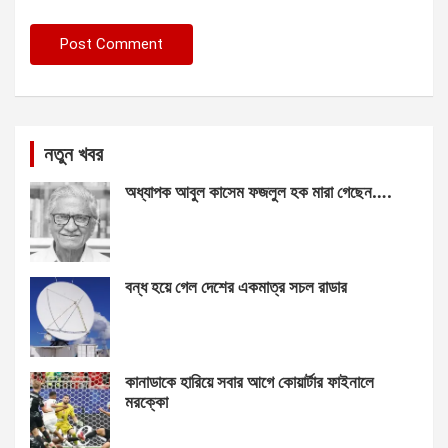
নতুন খবর
অধ্যাপক আবুল কাসেম ফজলুল হক মারা গেছেন….
বন্ধ হয়ে গেল দেশের একমাত্র সচল রাডার
কানাডাকে হারিয়ে সবার আগে কোয়ার্টার ফাইনালে
মরক্কো