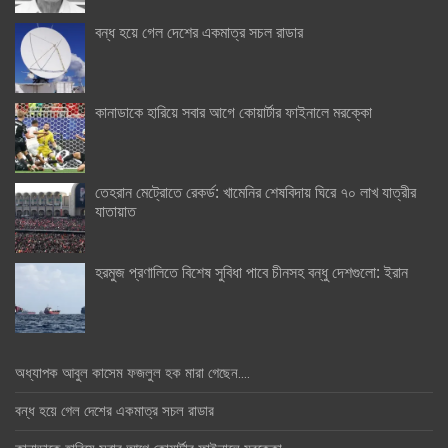
বন্ধ হয়ে গেল দেশের একমাত্র সচল রাডার
কানাডাকে হারিয়ে সবার আগে কোয়ার্টার ফাইনালে মরক্কো
তেহরান মেট্রোতে রেকর্ড: খামেনির শেষবিদায় ঘিরে ৭০ লাখ যাত্রীর
যাতায়াত
হরমুজ প্রণালিতে বিশেষ সুবিধা পাবে চীনসহ বন্ধু দেশগুলো: ইরান
অধ্যাপক আবুল কাসেম ফজলুল হক মারা গেছেন….
বন্ধ হয়ে গেল দেশের একমাত্র সচল রাডার