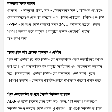
সমঝোতা স্মারক স্বাক্ষর
সোমবার (২৭ জানুয়ারি) এডিবি, ডাক ও টেলিযোগাযোগ বিভাগ, বিটিসিএল (বাংলাদেশ
টেলিকমিউনিকেশন্স কোম্পানি লিমিটেড) এবং পাবলিক-প্রাইভেট পার্টনারশিপ অথরিটি
(PPPA)-এর মধ্যে একটি সমঝোতা স্মারক (MoU) স্বাক্ষরিত হয়েছে। ঢাকার
পিপিপিএ সম্মেলন কক্ষে অনুষ্ঠিত এ অনুষ্ঠানে বিভিন্ন গুরুত্বপূর্ণ প্রতিনিধি
অংশগ্রহণ করেন।
অত্যাধুনিক ডাটা সেন্টারের অবস্থান ও বৈশিষ্ট্য
গ্রিন ডাটা সেন্টারটি চট্টগ্রামে বিটিসিএলের মালিকানাধীন একটি অবকাঠামোয় স্থাপন
করা হবে। এটি আন্তর্জাতিক মান অনুযায়ী নির্মিত হবে এবং নবায়নযোগ্য জ্বালানি
দিয়ে পরিচালিত হবে। সেন্টারটি বিটিসিএলের অভ্যন্তরীণ ডেটা চাহিদা পূরণের
পাশাপাশি সরকারি ও বেসরকারি প্রতিষ্ঠানগুলোকে বাণিজ্যিক পরিষেবা প্রদান করবে।
গ্রিন টেকনোলজির মাধ্যমে টেকসই ডিজিটাল রূপান্তর
ADB-এর কান্ট্রি ডিরেক্টর হোয়ে ইউন জিয়ং বলেন, “এই উদ্যোগ বাংলাদেশের
ডিজিটাল ভিশন অর্জনের একটি গুরুত্বপূর্ণ পদক্ষেপ। এটি দেশের ডিজিটাল রূপান্তর