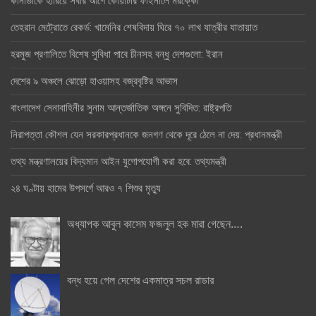
কানাডাকে হারিয়ে সবার আগে কোয়ার্টার ফাইনালে মরক্কো
তেহরান মেট্রোতে রেকর্ড: খামেনির শেষবিদায় ঘিরে ৭০ লাখ যাত্রীর যাতায়াত
হরমুজ প্রণালিতে বিশেষ সুবিধা পাবে চীনসহ বন্ধু দেশগুলো: ইরান
দেশের ৯ অঞ্চলে ঝোড়ো হাওয়াসহ বজ্রবৃষ্টির আভাস
বাংলাদেশ সেনাবাহিনীর সুনাম আন্তর্জাতিক অঙ্গনে সুবিদিত: রাষ্ট্রপতি
নিরাপত্তা কৌশল যেন সরকারপ্রধানকে জনগণ থেকে দূরে ঠেলে না দেয়: প্রধানমন্ত্রী
তথ্য মন্ত্রণালয়ের বিদ্যমান আইন যুগোপযোগী করা হবে: তথ্যমন্ত্রী
২৪ ঘণ্টায় হামের উপসর্গে আরও ৭ শিশুর মৃত্যু
অধ্যাপক আবুল কাসেম ফজলুল হক মারা গেছেন….
বন্ধ হয়ে গেল দেশের একমাত্র সচল রাডার