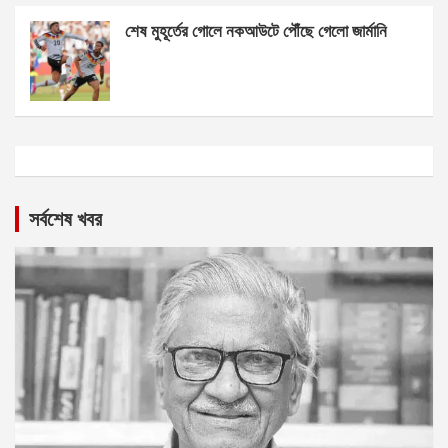
শেষ মুহূর্তের গোলে নকআউটে পৌঁছে গেলো জার্মানি
সর্বশেষ খবর