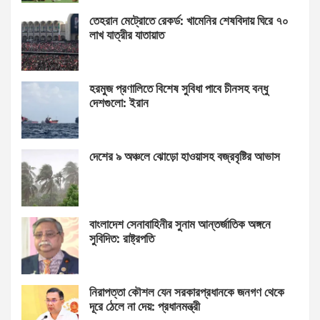
তেহরান মেট্রোতে রেকর্ড: খামেনির শেষবিদায় ঘিরে ৭০
লাখ যাত্রীর যাতায়াত
হরমুজ প্রণালিতে বিশেষ সুবিধা পাবে চীনসহ বন্ধু
দেশগুলো: ইরান
দেশের ৯ অঞ্চলে ঝোড়ো হাওয়াসহ বজ্রবৃষ্টির আভাস
বাংলাদেশ সেনাবাহিনীর সুনাম আন্তর্জাতিক অঙ্গনে
সুবিদিত: রাষ্ট্রপতি
নিরাপত্তা কৌশল যেন সরকারপ্রধানকে জনগণ থেকে
দূরে ঠেলে না দেয়: প্রধানমন্ত্রী