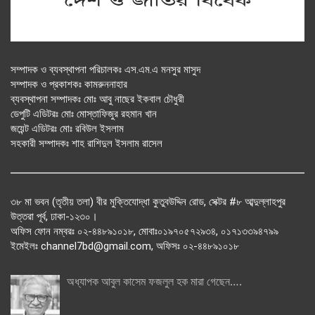
সম্পাদক ও ব্যবস্থাপনা পরিচালকঃ এস.এম.এ মনসুর মাসুদ
সম্পাদক ও প্রকাশকঃ কামরুননাহার
ব্যবস্থাপনা সম্পাদকঃ মোঃ আবু নাছের ইকবাল চৌধুরী
ডেপুটি এডিটরঃ মোঃ মোস্তাফিজুর রহমান খান
জয়েন্ট এডিটরঃ মোঃ রবিউল ইসলাম
সহকারী সম্পাদকঃ শাহ রাশিদুল ইসলাম রাসেল
৩৮ মা ভবন (তৃতীয় তলা) বীর মুক্তিযোদ্ধা কুতুবউদ্দিন রোড, সেক্টর #৮ আব্দুল্লাহপুর
উত্তরা পূর্ব, ঢাকা-১২৩০।
অফিস ফোন নম্বরঃ ০২-৪৪৮৯১০১৮, মোবাঃ০১৯৭০৫৭২৯৩৪, ০১৭১৩৩৯৪৭৯৯
ইমেইলঃ channel7bd@gmail.com, অফিসঃ ০২-৪৪৮৯১০১৮
অধ্যাপক আবুল কাসেম ফজলুল হক মারা গেছেন….