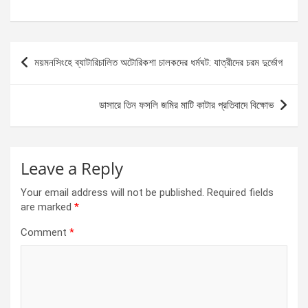
a
es
h
h
ce
se
at
ar
b
n
s
e
Post
ময়মনসিংহে ব্যাটারিচালিত অটোরিকশা চালকদের ধর্মঘট: যাত্রীদের চরম দুর্ভোগ
o
g
A
navigation
o
er
p
ডাসারে তিন ফসলি জমির মাটি কাটার প্রতিবাদে বিক্ষোভ
k
p
Leave a Reply
Your email address will not be published.
Required fields
are marked
*
Comment
*