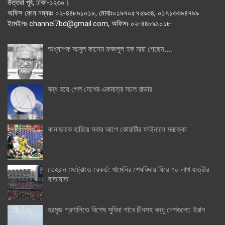
উত্তরা পূর্ব, ঢাকা-১২৩০।
অফিস ফোন নম্বরঃ ০২-৪৪৮৯১০১৮, মোবাঃ০১৯৭০৫৭২৯৩৪, ০১৭১৩৩৯৪৭৯৯
ইমেইলঃ channel7bd@gmail.com, অফিসঃ ০২-৪৪৮৯১০১৮
অধ্যাপক আবুল কাসেম ফজলুল হক মারা গেছেন….
বন্ধ হয়ে গেল দেশের একমাত্র সচল রাডার
কানাডাকে হারিয়ে সবার আগে কোয়ার্টার ফাইনালে মরক্কো
তেহরান মেট্রোতে রেকর্ড: খামেনির শেষবিদায় ঘিরে ৭০ লাখ যাত্রীর
যাতায়াত
হরমুজ প্রণালিতে বিশেষ সুবিধা পাবে চীনসহ বন্ধু দেশগুলো: ইরান