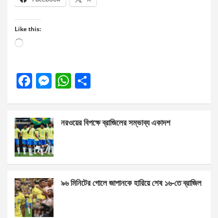
Like this:
Loading…
F
M
W
S
a
es
h
h
ce
se
at
ar
নরওয়ের বিপক্ষে ব্রাজিলের সম্ভাব্য একাদশ
b
n
s
e
o
g
A
o
er
p
k
p
৯৬ মিনিটের গোলে জাপানকে হারিয়ে শেষ ১৬-তে ব্রাজিল