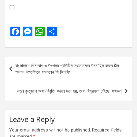
Loading…
F
M
W
S
a
es
h
h
ce
se
at
ar
b
n
s
e
Post
বাংলাদেশে বিনিয়োগ ও উৎপাদন প্রতিষ্ঠান স্থানান্তরে উৎসাহিত করবে চীন :
o
g
A
navigation
প্রধান উপদেষ্টাকে জানালেন শি জিনপিং
o
er
p
k
p
নতুন কুতুবদের ভাষা-বিবৃতি ‍শুনলে মনে হয়, তারা বিশৃঙ্খলা চাইছে: ফখরুল
Leave a Reply
Your email address will not be published.
Required fields
are marked
*