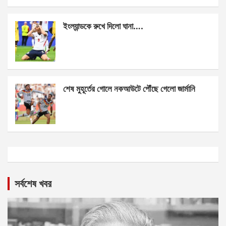
ইংল্যান্ডকে রুখে দিলো ঘানা….
শেষ মুহূর্তের গোলে নকআউটে পৌঁছে গেলো জার্মানি
সর্বশেষ খবর