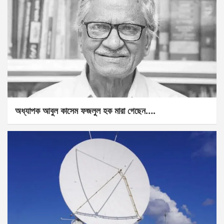
অধ্যাপক আবুল কাসেম ফজলুল হক মারা গেছেন….