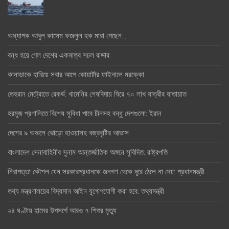
অধ্যাপক আবুল কাসেম ফজলুল হক মারা গেছেন….
বন্ধ হয়ে গেল দেশের একমাত্র সচল রাডার
কানাডাকে হারিয়ে সবার আগে কোয়ার্টার ফাইনালে মরক্কো
তেহরান মেট্রোতে রেকর্ড: খামেনির শেষবিদায় ঘিরে ৭০ লাখ যাত্রীর যাতায়াত
হরমুজ প্রণালিতে বিশেষ সুবিধা পাবে চীনসহ বন্ধু দেশগুলো: ইরান
দেশের ৯ অঞ্চলে ঝোড়ো হাওয়াসহ বজ্রবৃষ্টির আভাস
বাংলাদেশ সেনাবাহিনীর সুনাম আন্তর্জাতিক অঙ্গনে সুবিদিত: রাষ্ট্রপতি
নিরাপত্তা কৌশল যেন সরকারপ্রধানকে জনগণ থেকে দূরে ঠেলে না দেয়: প্রধানমন্ত্রী
তথ্য মন্ত্রণালয়ের বিদ্যমান আইন যুগোপযোগী করা হবে: তথ্যমন্ত্রী
২৪ ঘণ্টায় হামের উপসর্গে আরও ৭ শিশুর মৃত্যু