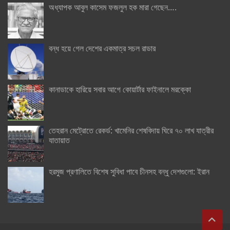
অধ্যাপক আবুল কাসেম ফজলুল হক মারা গেছেন….
বন্ধ হয়ে গেল দেশের একমাত্র সচল রাডার
কানাডাকে হারিয়ে সবার আগে কোয়ার্টার ফাইনালে মরক্কো
তেহরান মেট্রোতে রেকর্ড: খামেনির শেষবিদায় ঘিরে ৭০ লাখ যাত্রীর
যাতায়াত
হরমুজ প্রণালিতে বিশেষ সুবিধা পাবে চীনসহ বন্ধু দেশগুলো: ইরান