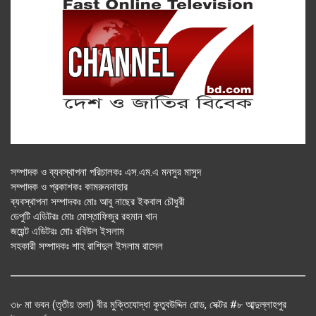
সম্পাদক ও ব্যবস্থাপনা পরিচালকঃ এস.এম.এ মনসুর মাসুদ
সম্পাদক ও প্রকাশকঃ কামরুননাহার
ব্যবস্থাপনা সম্পাদকঃ মোঃ আবু নাছের ইকবাল চৌধুরী
ডেপুটি এডিটরঃ মোঃ মোস্তাফিজুর রহমান খান
জয়েন্ট এডিটরঃ মোঃ রবিউল ইসলাম
সহকারী সম্পাদকঃ শাহ রাশিদুল ইসলাম রাসেল
৩৮ মা ভবন (তৃতীয় তলা) বীর মুক্তিযোদ্ধা কুতুবউদ্দিন রোড, সেক্টর #৮ আব্দুল্লাহপুর