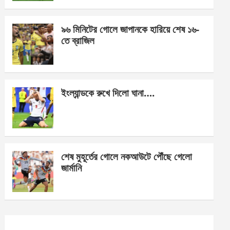
o
er
p
k
p
৯৬ মিনিটের গোলে জাপানকে হারিয়ে শেষ ১৬-
তে ব্রাজিল
ইংল্যান্ডকে রুখে দিলো ঘানা….
শেষ মুহূর্তের গোলে নকআউটে পৌঁছে গেলো
জার্মানি