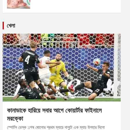
খেলা
কানাডাকে হারিয়ে সবার আগে কোয়ার্টার ফাইনালে
মরক্কো
স্পোর্টস ডেস্ক :শেষ ষোলোর প্রথম ম্যাচে দাপুটে এক ম্যাচ উপহার দিলো