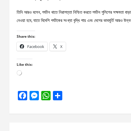
তিনি আরও বলেন, পর্যটন খাতে নিরাপত্তা নিশ্চিত করতে পর্যটন পুলিশের সক্ষমতা বাড
নেওয়া হবে, যাতে বিদেশি পর্যটকের সংখ্যা বৃদ্ধি পায় এবং দেশের ভাবমূর্তি আরও উন্
Share this:
Facebook
X
Like this:
Loading…
F
M
W
S
a
es
h
h
ce
se
at
ar
b
n
s
e
Post