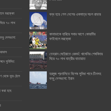
ইনালে মরক্কো
বন্ধ হয়ে গেল দেশের একমাত্র সচল রাডার
 ঘিরে ৭০ লাখ
কানাডাকে হারিয়ে সবার আগে কোয়ার্টার
ন্ধু দেশগুলো:
ফাইনালে মরক্কো
র আভাস
তেহরান মেট্রোতে রেকর্ড: খামেনির শেষবিদায়
ঘিরে ৭০ লাখ যাত্রীর যাতায়াত
্গনে সুবিদিত:
হরমুজ প্রণালিতে বিশেষ সুবিধা পাবে চীনসহ
 থেকে দূরে ঠেলে
বন্ধু দেশগুলো: ইরান
ী করা হবে:
ু