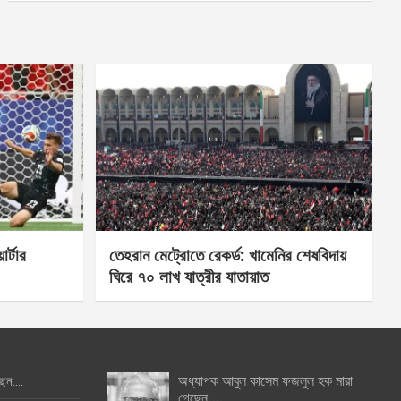
র্টার
তেহরান মেট্রোতে রেকর্ড: খামেনির শেষবিদায়
ঘিরে ৭০ লাখ যাত্রীর যাতায়াত
অধ্যাপক আবুল কাসেম ফজলুল হক মারা
ছেন….
গেছেন….