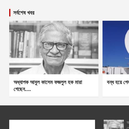
সর্বশেষ খবর
অধ্যাপক আবুল কাসেম ফজলুল হক মারা
বন্ধ হয়ে গ
গেছেন….
অ
গ