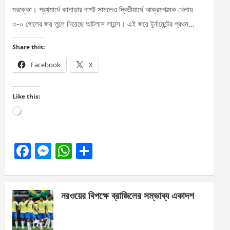
মরক্কো। প্রথমার্ধে কানাডার দাপট সামলেও দ্বিতীয়ার্ধে আক্রমণাত্মক খেলায়
৩-০ গোলের জয় তুলে নিয়েছে আটলাস লায়ন্স। এই জয়ে টুর্নামেন্টের প্রথম…
Share this:
Facebook
X
Like this:
Loading…
F
M
W
S
a
es
h
h
ce
se
at
ar
নরওয়ের বিপক্ষে ব্রাজিলের সম্ভাব্য একাদশ
b
n
s
e
o
g
A