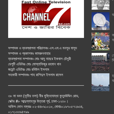
ব
ক
ফ
সম্পাদক ও ব্যবস্থাপনা পরিচালকঃ এস.এম.এ মনসুর মাসুদ
সম্পাদক ও প্রকাশকঃ কামরুননাহার
ত
ব্যবস্থাপনা সম্পাদকঃ মোঃ আবু নাছের ইকবাল চৌধুরী
ঘ
ডেপুটি এডিটরঃ মোঃ মোস্তাফিজুর রহমান খান
জয়েন্ট এডিটরঃ মোঃ রবিউল ইসলাম
সহকারী সম্পাদকঃ শাহ রাশিদুল ইসলাম রাসেল
হ
ব
৩৮ মা ভবন (তৃতীয় তলা) বীর মুক্তিযোদ্ধা কুতুবউদ্দিন রোড,
সেক্টর #৮ আব্দুল্লাহপুর উত্তরা পূর্ব, ঢাকা-১২৩০।
অফিস ফোন নম্বরঃ ০২-৪৪৮৯১০১৮, মোবাঃ০১৯৭০৫৭২৯৩৪,
০১৭১৩৩৯৪৭৯৯