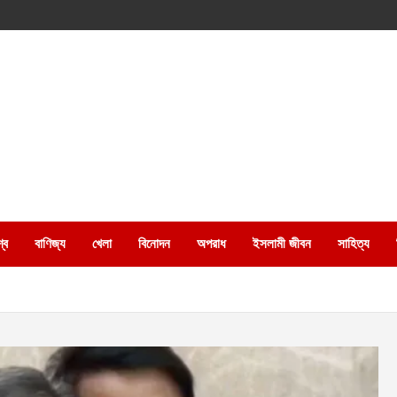
্ব
বাণিজ্য
খেলা
বিনোদন
অপরাধ
ইসলামী জীবন
সাহিত্য