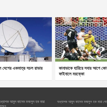
েল দেশের একমাত্র সচল রাডার
কানাডাকে হারিয়ে সবার আগে কোয়া
ফাইনালে মরক্কো
ধ্যাপক আবুল কাসেম ফজলুল হক মারা
অধ্যাপক আবুল কাসেম ফজলুল হক মারা গে
েছেন….