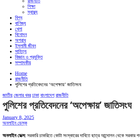
রাজনীতি
শিক্ষা
স্বাস্থ্য
বিশ্ব
বাণিজ্য
খেলা
বিনোদন
অপরাধ
ইসলামী জীবন
সাহিত্য
বিজ্ঞান ও প্রযুক্তি
সম্পাদকীয়
Home
রাজনীতি
পুলিশের প্রতিবেদনের ‘অপেক্ষায়’ জাতিসংঘ
জাতীয়
জেলার খবর
ঢাকা
বাংলাদেশ
রাজনীতি
পুলিশের প্রতিবেদনের ‘অপেক্ষায়’ জাতিসংঘ
January 8, 2025
অনলাইন ডেস্ক
অনলাইন ডেক্স:
সরকারি চাকরিতে কোটা সংস্কারের দাবিতে ছাত্র আন্দোলন থেকে সরকার 