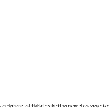
পতনের আন্দোলনে রূপ নেয়া গণজাগরণে আওয়ামী লীগ সরকারের দমন-পীড়নের তদন্তে জাতিসংঘ