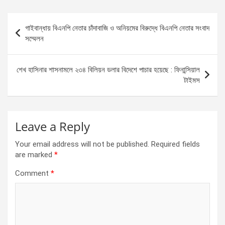
ce
se
at
ar
b
n
s
e
Post
গাইবান্ধায় বিএনপি নেতার চাঁদাবাজি ও অনিয়মের বিরুদ্ধে বিএনপি নেতার সংবাদ
o
g
A
navigation
সম্মেলন
o
er
p
k
p
শেখ হাসিনার শাসনামলে ২৩৪ বিলিয়ন ডলার বিদেশে পাচার হয়েছে : ফিনান্সিয়াল
টাইমস
Leave a Reply
Your email address will not be published.
Required fields
are marked
*
Comment
*