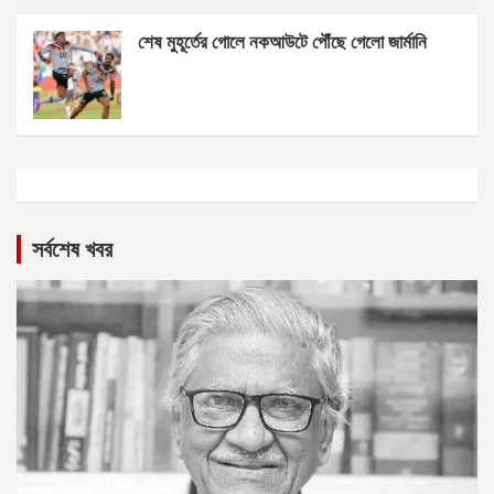
শেষ মুহূর্তের গোলে নকআউটে পৌঁছে গেলো জার্মানি
সর্বশেষ খবর