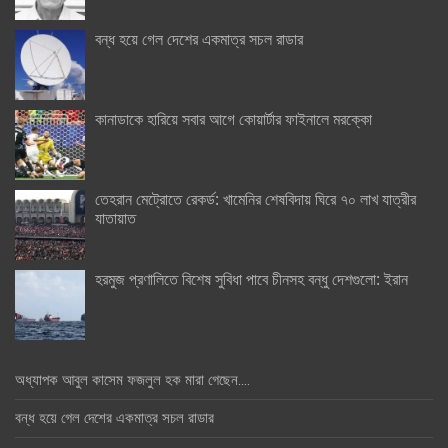
বন্ধ হয়ে গেল দেশের একমাত্র সচল রাডার
কানাডাকে হারিয়ে সবার আগে কোয়ার্টার ফাইনালে মরক্কো
তেহরান মেট্রোতে রেকর্ড: খামেনির শেষবিদায় ঘিরে ৭০ লাখ যাত্রীর
যাতায়াত
হরমুজ প্রণালিতে বিশেষ সুবিধা পাবে চীনসহ বন্ধু দেশগুলো: ইরান
অধ্যাপক আবুল কাসেম ফজলুল হক মারা গেছেন….
বন্ধ হয়ে গেল দেশের একমাত্র সচল রাডার