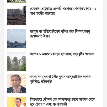
তেহরান মেট্রোতে রেকর্ড: খামেনির শেষবিদায় ঘিরে ৭০
লাখ যাত্রীর যাতায়াত
হরমুজ প্রণালিতে বিশেষ সুবিধা পাবে চীনসহ বন্ধু
দেশগুলো: ইরান
দেশের ৯ অঞ্চলে ঝোড়ো হাওয়াসহ বজ্রবৃষ্টির আভাস
বাংলাদেশ সেনাবাহিনীর সুনাম আন্তর্জাতিক অঙ্গনে
সুবিদিত: রাষ্ট্রপতি
নিরাপত্তা কৌশল যেন সরকারপ্রধানকে জনগণ থেকে
দূরে ঠেলে না দেয়: প্রধানমন্ত্রী