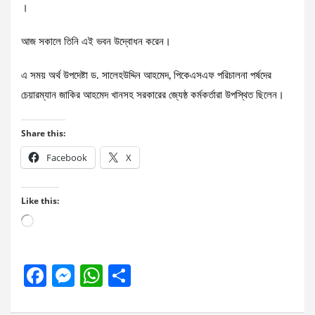
।
আজ সকালে তিনি এই ভবন উদ্বোধন করেন।
এ সময় অর্থ উপদেষ্টা ড. সালেহউদ্দিন আহমেদ, পিকেএসএফ পরিচালনা পর্ষদের
চেয়ারম্যান জাকির আহমেদ খানসহ সরকারের জ্যেষ্ঠ কর্মকর্তারা উপস্থিত ছিলেন।
Share this:
Facebook
X
Like this:
Loading…
F
M
W
S
a
es
h
h