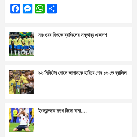
F
M
W
S
a
es
h
h
ce
se
at
ar
নরওয়ের বিপক্ষে ব্রাজিলের সম্ভাব্য একাদশ
b
n
s
e
o
g
A
o
er
p
k
p
৯৬ মিনিটের গোলে জাপানকে হারিয়ে শেষ ১৬-তে ব্রাজিল
ইংল্যান্ডকে রুখে দিলো ঘানা….