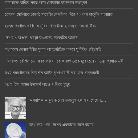
কানাডাকে হারিয়ে সবার আগে কোয়ার্টার ফাইনালে মরক্কো
তেহরান মেট্রোতে রেকর্ড: খামেনির শেষবিদায় ঘিরে ৭০ লাখ যাত্রীর যাতায়াত
হরমুজ প্রণালিতে বিশেষ সুবিধা পাবে চীনসহ বন্ধু দেশগুলো: ইরান
দেশের ৯ অঞ্চলে ঝোড়ো হাওয়াসহ বজ্রবৃষ্টির আভাস
বাংলাদেশ সেনাবাহিনীর সুনাম আন্তর্জাতিক অঙ্গনে সুবিদিত: রাষ্ট্রপতি
নিরাপত্তা কৌশল যেন সরকারপ্রধানকে জনগণ থেকে দূরে ঠেলে না দেয়: প্রধানমন্ত্রী
তথ্য মন্ত্রণালয়ের বিদ্যমান আইন যুগোপযোগী করা হবে: তথ্যমন্ত্রী
২৪ ঘণ্টায় হামের উপসর্গে আরও ৭ শিশুর মৃত্যু
অধ্যাপক আবুল কাসেম ফজলুল হক মারা গেছেন….
বন্ধ হয়ে গেল দেশের একমাত্র সচল রাডার