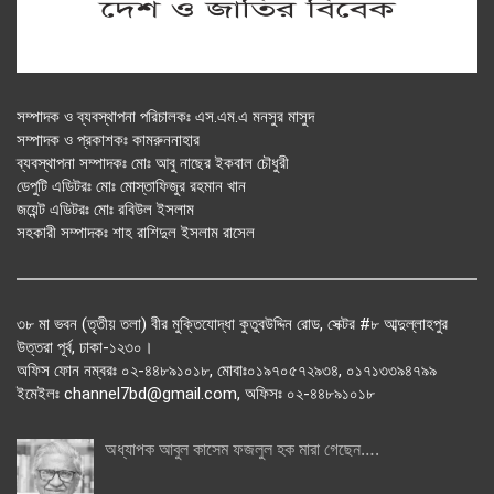
সম্পাদক ও ব্যবস্থাপনা পরিচালকঃ এস.এম.এ মনসুর মাসুদ
সম্পাদক ও প্রকাশকঃ কামরুননাহার
ব্যবস্থাপনা সম্পাদকঃ মোঃ আবু নাছের ইকবাল চৌধুরী
ডেপুটি এডিটরঃ মোঃ মোস্তাফিজুর রহমান খান
জয়েন্ট এডিটরঃ মোঃ রবিউল ইসলাম
সহকারী সম্পাদকঃ শাহ রাশিদুল ইসলাম রাসেল
৩৮ মা ভবন (তৃতীয় তলা) বীর মুক্তিযোদ্ধা কুতুবউদ্দিন রোড, সেক্টর #৮ আব্দুল্লাহপুর
উত্তরা পূর্ব, ঢাকা-১২৩০।
অফিস ফোন নম্বরঃ ০২-৪৪৮৯১০১৮, মোবাঃ০১৯৭০৫৭২৯৩৪, ০১৭১৩৩৯৪৭৯৯
ইমেইলঃ channel7bd@gmail.com, অফিসঃ ০২-৪৪৮৯১০১৮
অধ্যাপক আবুল কাসেম ফজলুল হক মারা গেছেন….