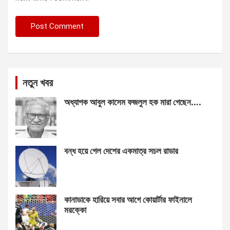
নতুন খবর
অধ্যাপক আবুল কাসেম ফজলুল হক মারা গেছেন….
বন্ধ হয়ে গেল দেশের একমাত্র সচল রাডার
কানাডাকে হারিয়ে সবার আগে কোয়ার্টার ফাইনালে
মরক্কো