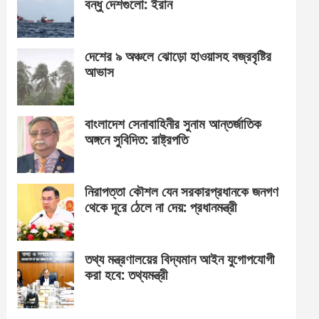
বন্ধু দেশগুলো: ইরান
দেশের ৯ অঞ্চলে ঝোড়ো হাওয়াসহ বজ্রবৃষ্টির
আভাস
বাংলাদেশ সেনাবাহিনীর সুনাম আন্তর্জাতিক
অঙ্গনে সুবিদিত: রাষ্ট্রপতি
নিরাপত্তা কৌশল যেন সরকারপ্রধানকে জনগণ
থেকে দূরে ঠেলে না দেয়: প্রধানমন্ত্রী
তথ্য মন্ত্রণালয়ের বিদ্যমান আইন যুগোপযোগী
করা হবে: তথ্যমন্ত্রী