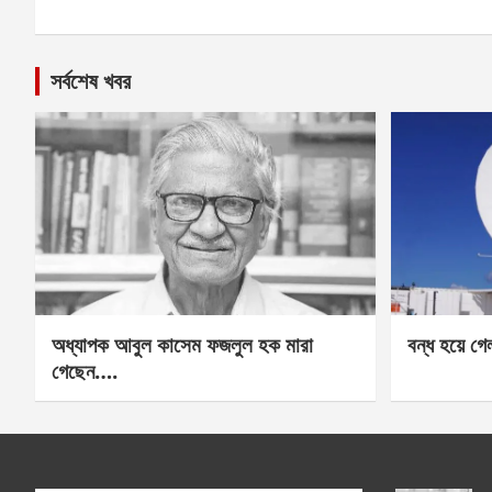
সর্বশেষ খবর
অধ্যাপক আবুল কাসেম ফজলুল হক মারা
বন্ধ হয়ে গ
গেছেন….