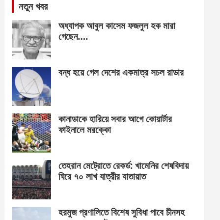
নতুন খবর
অধ্যাপক আবুল কাসেম ফজলুল হক মারা
গেছেন….
বন্ধ হয়ে গেল দেশের একমাত্র সচল রাডার
কানাডাকে হারিয়ে সবার আগে কোয়ার্টার
ফাইনালে মরক্কো
তেহরান মেট্রোতে রেকর্ড: খামেনির শেষবিদায়
ঘিরে ৭০ লাখ যাত্রীর যাতায়াত
হরমুজ প্রণালিতে বিশেষ সুবিধা পাবে চীনসহ