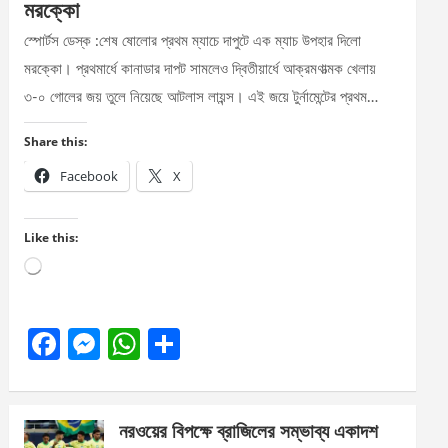
মরক্কো
স্পোর্টস ডেস্ক :শেষ ষোলোর প্রথম ম্যাচে দাপুটে এক ম্যাচ উপহার দিলো
মরক্কো। প্রথমার্ধে কানাডার দাপট সামলেও দ্বিতীয়ার্ধে আক্রমণাত্মক খেলায়
৩-০ গোলের জয় তুলে নিয়েছে আটলাস লায়ন্স। এই জয়ে টুর্নামেন্টের প্রথম…
Share this:
Facebook
X
Like this:
Loading…
F
M
W
S
a
es
h
h
ce
se
at
ar
নরওয়ের বিপক্ষে ব্রাজিলের সম্ভাব্য একাদশ
b
n
s
e