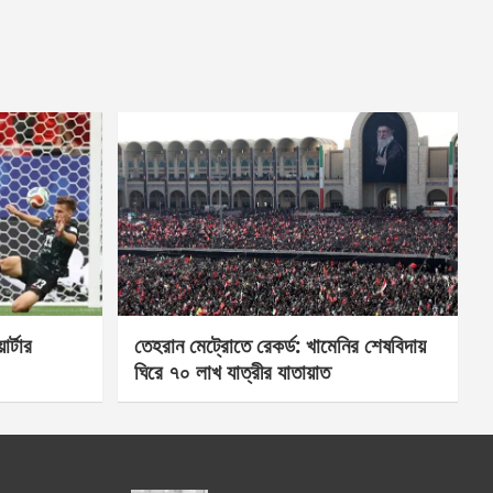
র্টার
তেহরান মেট্রোতে রেকর্ড: খামেনির শেষবিদায়
ঘিরে ৭০ লাখ যাত্রীর যাতায়াত