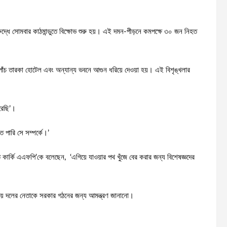
িরুদ্ধে সোমবার কাঠমান্ডুতে বিক্ষোভ শুরু হয়। এই দমন-পীড়নে কমপক্ষে ৩০ জন নিহত
াঁচ তারকা হোটেল এবং অন্যান্য ভবনে আগুন ধরিয়ে দেওয়া হয়। এই বিশৃঙ্খলার
রেছি’।
 পারি সে সম্পর্কে।’
ি কার্কি এএফপি’কে বলেছেন, ‘এগিয়ে যাওয়ার পথ খুঁজে বের করার জন্য বিশেষজ্ঞদের
সদীয় দলের নেতাকে সরকার গঠনের জন্য আমন্ত্রণ জানানো।