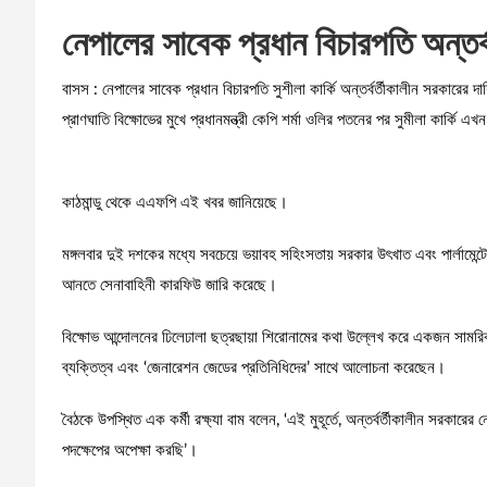
নেপালের সাবেক প্রধান বিচারপতি অন্তর্
বাসস : নেপালের সাবেক প্রধান বিচারপতি সুশীলা কার্কি অন্তর্বর্তীকালীন সরকারের 
প্রাণঘাতি বিক্ষোভের মুখে প্রধানমন্ত্রী কেপি শর্মা ওলির পতনের পর সুমীলা কার্কি 
কাঠমান্ডু থেকে এএফপি এই খবর জানিয়েছে।
মঙ্গলবার দুই দশকের মধ্যে সবচেয়ে ভয়াবহ সহিংসতায় সরকার উৎখাত এবং পার্লামেন্
আনতে সেনাবাহিনী কারফিউ জারি করেছে।
বিক্ষোভ আন্দোলনের ঢিলেঢালা ছত্রছায়া শিরোনামের কথা উল্লেখ করে একজন সামরিক 
ব্যক্তিত্ব এবং ‘জেনারেশন জেডের প্রতিনিধিদের’ সাথে আলোচনা করেছেন।
বৈঠকে উপস্থিত এক কর্মী রক্ষ্যা বাম বলেন, ‘এই মুহূর্তে, অন্তর্বর্তীকালীন সরকারে
পদক্ষেপের অপেক্ষা করছি’।