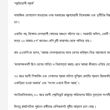
‘প্রতিযোগী স্বার্থ’
সামাজিক যোগাযোগ মাধ্যমের ওপর সরকারের স্বল্পমেয়াদী নিষেধাজ্ঞা এবং দুর্নীতির ব
হন।
একদিন পর, বিক্ষোভ দেশব্যাপী ক্ষোভের আগুনে পরিণত হয়। সরকারি অফিস, একটি প
মধ্যে ১৩ হাজার ৫শ’ জনেরও বেশি বন্দী কারাগার থেকে পালিয়ে যায়।
বাম এএফপি’কে বলেন, ‘আমরা সেনাপ্রধানের সাথে দেশের ভবিষ্যৎ নিয়ে আলোচনা ক
‘কথোপকথনটি ছিল দেশের শান্তি ও নিরাপত্তা বজায় রেখে আমরা কীভাবে এগিয়ে যেতে
৭৩ বছর বয়সী শিক্ষাবিদ এবং নেপালের প্রথম মহিলা সুপ্রিম কোর্টের প্রধান বিচারপত
একত্রিত হওয়া দরকার’ এবং ‘সংসদ এখনো টিকে আছে’।
সাংবিধানিকভাবে, ৮০ বছর বয়সী প্রেসিডেন্ট রামচন্দ্র পাউদেলের উচিত বৃহত্তম সং
কিন্তু রাজনৈতিক পুরাতন রক্ষীদের বেশিরভাগই দৃষ্টির আড়ালে চলে গেছে।