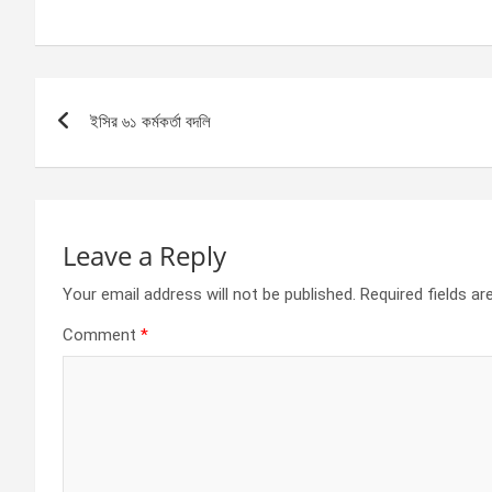
a
es
h
h
ce
se
at
ar
b
n
s
e
Post
o
g
A
ইসির ৬১ কর্মকর্তা বদলি
navigation
o
er
p
k
p
Leave a Reply
Your email address will not be published.
Required fields a
Comment
*