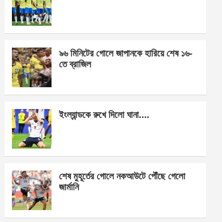
o
g
A
o
er
p
k
p
৯৬ মিনিটের গোলে জাপানকে হারিয়ে শেষ ১৬-
তে ব্রাজিল
ইংল্যান্ডকে রুখে দিলো ঘানা….
শেষ মুহূর্তের গোলে নকআউটে পৌঁছে গেলো
জার্মানি