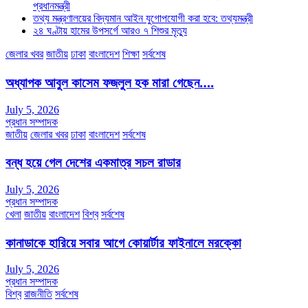
প্রধানমন্ত্রী
তথ্য মন্ত্রণালয়ের বিদ্যমান আইন যুগোপযোগী করা হবে: তথ্যমন্ত্রী
২৪ ঘণ্টায় হামের উপসর্গে আরও ৭ শিশুর মৃত্যু
জেলার খবর
জাতীয়
ঢাকা
বাংলাদেশ
শিক্ষা
সর্বশেষ
অধ্যাপক আবুল কাসেম ফজলুল হক মারা গেছেন….
July 5, 2026
প্রধান সম্পাদক
জাতীয়
জেলার খবর
ঢাকা
বাংলাদেশ
সর্বশেষ
বন্ধ হয়ে গেল দেশের একমাত্র সচল রাডার
July 5, 2026
প্রধান সম্পাদক
খেলা
জাতীয়
বাংলাদেশ
বিশ্ব
সর্বশেষ
কানাডাকে হারিয়ে সবার আগে কোয়ার্টার ফাইনালে মরক্কো
July 5, 2026
প্রধান সম্পাদক
বিশ্ব
রাজনীতি
সর্বশেষ