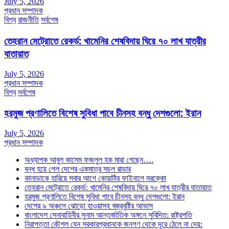
July 5, 2026
প্রধান সম্পাদক
বিশ্ব
রাজনীতি
সর্বশেষ
তেহরান মেট্রোতে রেকর্ড: খামেনির শেষবিদায় ঘিরে ৭০ লাখ যাত্রীর
যাতায়াত
July 5, 2026
প্রধান সম্পাদক
বিশ্ব
সর্বশেষ
হরমুজ প্রণালিতে বিশেষ সুবিধা পাবে চীনসহ বন্ধু দেশগুলো: ইরান
July 5, 2026
প্রধান সম্পাদক
অধ্যাপক আবুল কাসেম ফজলুল হক মারা গেছেন….
বন্ধ হয়ে গেল দেশের একমাত্র সচল রাডার
কানাডাকে হারিয়ে সবার আগে কোয়ার্টার ফাইনালে মরক্কো
তেহরান মেট্রোতে রেকর্ড: খামেনির শেষবিদায় ঘিরে ৭০ লাখ যাত্রীর যাতায়াত
হরমুজ প্রণালিতে বিশেষ সুবিধা পাবে চীনসহ বন্ধু দেশগুলো: ইরান
দেশের ৯ অঞ্চলে ঝোড়ো হাওয়াসহ বজ্রবৃষ্টির আভাস
বাংলাদেশ সেনাবাহিনীর সুনাম আন্তর্জাতিক অঙ্গনে সুবিদিত: রাষ্ট্রপতি
নিরাপত্তা কৌশল যেন সরকারপ্রধানকে জনগণ থেকে দূরে ঠেলে না দেয়: