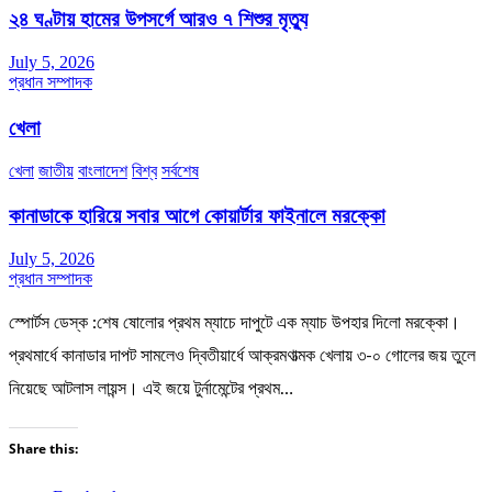
২৪ ঘণ্টায় হামের উপসর্গে আরও ৭ শিশুর মৃত্যু
July 5, 2026
প্রধান সম্পাদক
খেলা
খেলা
জাতীয়
বাংলাদেশ
বিশ্ব
সর্বশেষ
কানাডাকে হারিয়ে সবার আগে কোয়ার্টার ফাইনালে মরক্কো
July 5, 2026
প্রধান সম্পাদক
স্পোর্টস ডেস্ক :শেষ ষোলোর প্রথম ম্যাচে দাপুটে এক ম্যাচ উপহার দিলো মরক্কো।
প্রথমার্ধে কানাডার দাপট সামলেও দ্বিতীয়ার্ধে আক্রমণাত্মক খেলায় ৩-০ গোলের জয় তুলে
নিয়েছে আটলাস লায়ন্স। এই জয়ে টুর্নামেন্টের প্রথম…
Share this: