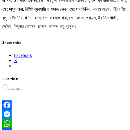
এ সময় উপস্থিত ছিলেন, মো: সাইফুল ইসলাম খান, আহবায়ক, টঙ্গী পূর্ব থানা জাতীয় পার্টি,
মো: মাসুম রানা, বিশিষ্ট ব্যবসায়ী ও সমাজ সেবক মো: সালাউদ্দিন, আলম আকন্দ, লিটন মিয়া,
বুলু ,দাউদ মিয়া,রশিদ, বিমল, মো: ফয়সাল রানা, মো: দুলাল, প্রাঞ্জল, ইয়াসিন গাজী,
সৈনিক, বিল্লাল হোসেন, জামান, হাশেম, বাবু প্রমুখ।
Share this:
Facebook
X
Like this:
Loading…
Facebook
Messenger