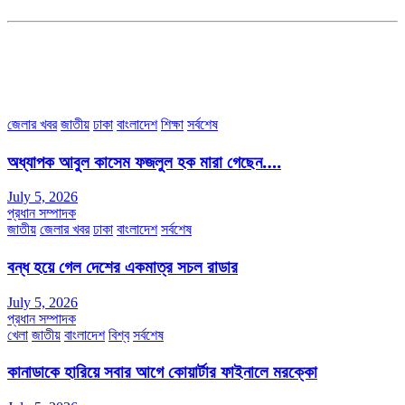
৩৮ মা ভবন (তৃতীয় তলা) বীর মুক্তিযোদ্ধা কুতুবউদ্দিন রোড, সেক্টর #৮ আব্দুল্লাহপুর
উত্তরা পূর্ব, ঢাকা-১২৩০।
অফিস ফোন নম্বরঃ ০২-৪৪৮৯১০১৮, মোবাঃ০১৯৭০৫৭২৯৩৪, ০১৭১৩৩৯৪৭৯৯
ইমেইলঃ channel7bd@gmail.com, অফিসঃ ০২-৪৪৮৯১০১৮
জেলার খবর
জাতীয়
ঢাকা
বাংলাদেশ
শিক্ষা
সর্বশেষ
অধ্যাপক আবুল কাসেম ফজলুল হক মারা গেছেন….
July 5, 2026
প্রধান সম্পাদক
জাতীয়
জেলার খবর
ঢাকা
বাংলাদেশ
সর্বশেষ
বন্ধ হয়ে গেল দেশের একমাত্র সচল রাডার
July 5, 2026
প্রধান সম্পাদক
খেলা
জাতীয়
বাংলাদেশ
বিশ্ব
সর্বশেষ
কানাডাকে হারিয়ে সবার আগে কোয়ার্টার ফাইনালে মরক্কো