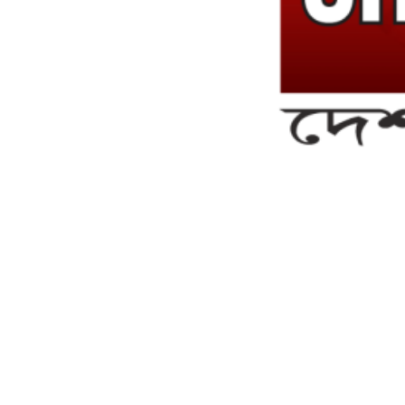
সম্পাদক ও ব্যবস্থাপনা পরিচালকঃ এস.এম.এ মনসুর মাসুদ
সম্পাদক ও প্রকাশকঃ কামরুননাহার
ব্যবস্থাপনা সম্পাদকঃ মোঃ আবু নাছের ইকবাল চৌধুরী
ডেপুটি এডিটরঃ মোঃ মোস্তাফিজুর রহমান খান
জয়েন্ট এডিটরঃ মোঃ রবিউল ইসলাম
সহকারী সম্পাদকঃ শাহ রাশিদুল ইসলাম রাসেল