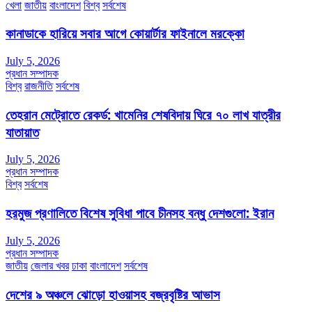
খেলা
জাতীয়
বাংলাদেশ
বিশ্ব
সর্বশেষ
কানাডাকে হারিয়ে সবার আগে কোয়ার্টার ফাইনালে মরক্কো
July 5, 2026
প্রধান সম্পাদক
বিশ্ব
রাজনীতি
সর্বশেষ
তেহরান মেট্রোতে রেকর্ড: খামেনির শেষবিদায় ঘিরে ৭০ লাখ যাত্রীর
যাতায়াত
July 5, 2026
প্রধান সম্পাদক
বিশ্ব
সর্বশেষ
হরমুজ প্রণালিতে বিশেষ সুবিধা পাবে চীনসহ বন্ধু দেশগুলো: ইরান
July 5, 2026
প্রধান সম্পাদক
জাতীয়
জেলার খবর
ঢাকা
বাংলাদেশ
সর্বশেষ
দেশের ৯ অঞ্চলে ঝোড়ো হাওয়াসহ বজ্রবৃষ্টির আভাস