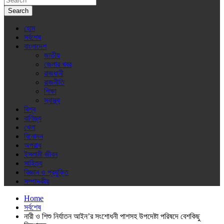
Search
হোম
সর্বশেষ
বাংলাদেশ
জাতীয়
জেলার খবর
রাজধানী
রাজনীতি
শিক্ষা
স্বাস্থ্য
বিশ্ব
বাণিজ্য
খেলা
বিনোদন
অপরাধ
ইসলামী জীবন
সাহিত্য
বিজ্ঞান ও প্রযুক্তি
সম্পাদকীয়
Home
সর্বশেষ
নারী ও শিশু নির্যাতন আইন’র সংশোধনী পাশসহ উপদেষ্টা পরিষদে বেশকিছু