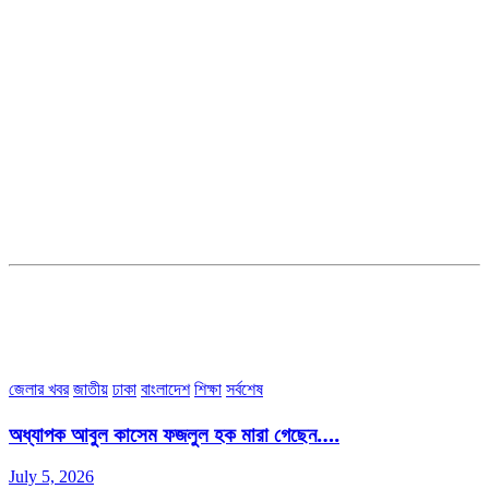
সম্পাদক ও ব্যবস্থাপনা পরিচালকঃ এস.এম.এ মনসুর মাসুদ
সম্পাদক ও প্রকাশকঃ কামরুননাহার
ব্যবস্থাপনা সম্পাদকঃ মোঃ আবু নাছের ইকবাল চৌধুরী
ডেপুটি এডিটরঃ মোঃ মোস্তাফিজুর রহমান খান
জয়েন্ট এডিটরঃ মোঃ রবিউল ইসলাম
সহকারী সম্পাদকঃ শাহ রাশিদুল ইসলাম রাসেল
৩৮ মা ভবন (তৃতীয় তলা) বীর মুক্তিযোদ্ধা কুতুবউদ্দিন রোড, সেক্টর #৮ আব্দুল্লাহপুর
উত্তরা পূর্ব, ঢাকা-১২৩০।
অফিস ফোন নম্বরঃ ০২-৪৪৮৯১০১৮, মোবাঃ০১৯৭০৫৭২৯৩৪, ০১৭১৩৩৯৪৭৯৯
ইমেইলঃ channel7bd@gmail.com, অফিসঃ ০২-৪৪৮৯১০১৮
জেলার খবর
জাতীয়
ঢাকা
বাংলাদেশ
শিক্ষা
সর্বশেষ
অধ্যাপক আবুল কাসেম ফজলুল হক মারা গেছেন….
July 5, 2026