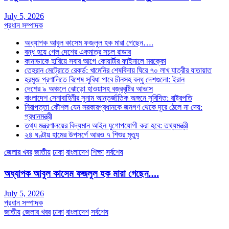
July 5, 2026
প্রধান সম্পাদক
অধ্যাপক আবুল কাসেম ফজলুল হক মারা গেছেন….
বন্ধ হয়ে গেল দেশের একমাত্র সচল রাডার
কানাডাকে হারিয়ে সবার আগে কোয়ার্টার ফাইনালে মরক্কো
তেহরান মেট্রোতে রেকর্ড: খামেনির শেষবিদায় ঘিরে ৭০ লাখ যাত্রীর যাতায়াত
হরমুজ প্রণালিতে বিশেষ সুবিধা পাবে চীনসহ বন্ধু দেশগুলো: ইরান
দেশের ৯ অঞ্চলে ঝোড়ো হাওয়াসহ বজ্রবৃষ্টির আভাস
বাংলাদেশ সেনাবাহিনীর সুনাম আন্তর্জাতিক অঙ্গনে সুবিদিত: রাষ্ট্রপতি
নিরাপত্তা কৌশল যেন সরকারপ্রধানকে জনগণ থেকে দূরে ঠেলে না দেয়:
প্রধানমন্ত্রী
তথ্য মন্ত্রণালয়ের বিদ্যমান আইন যুগোপযোগী করা হবে: তথ্যমন্ত্রী
২৪ ঘণ্টায় হামের উপসর্গে আরও ৭ শিশুর মৃত্যু
জেলার খবর
জাতীয়
ঢাকা
বাংলাদেশ
শিক্ষা
সর্বশেষ
অধ্যাপক আবুল কাসেম ফজলুল হক মারা গেছেন….
July 5, 2026
প্রধান সম্পাদক
জাতীয়
জেলার খবর
ঢাকা
বাংলাদেশ
সর্বশেষ