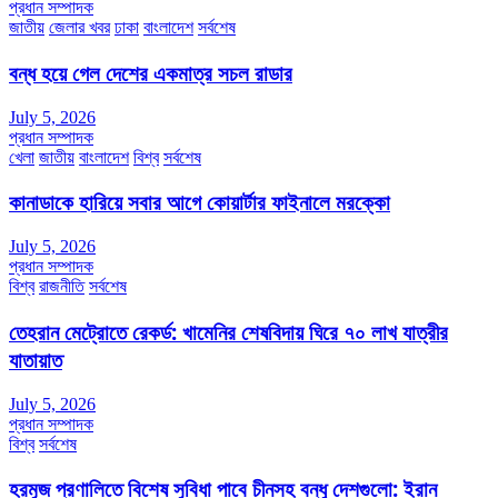
প্রধান সম্পাদক
জাতীয়
জেলার খবর
ঢাকা
বাংলাদেশ
সর্বশেষ
বন্ধ হয়ে গেল দেশের একমাত্র সচল রাডার
July 5, 2026
প্রধান সম্পাদক
খেলা
জাতীয়
বাংলাদেশ
বিশ্ব
সর্বশেষ
কানাডাকে হারিয়ে সবার আগে কোয়ার্টার ফাইনালে মরক্কো
July 5, 2026
প্রধান সম্পাদক
বিশ্ব
রাজনীতি
সর্বশেষ
তেহরান মেট্রোতে রেকর্ড: খামেনির শেষবিদায় ঘিরে ৭০ লাখ যাত্রীর
যাতায়াত
July 5, 2026
প্রধান সম্পাদক
বিশ্ব
সর্বশেষ
হরমুজ প্রণালিতে বিশেষ সুবিধা পাবে চীনসহ বন্ধু দেশগুলো: ইরান