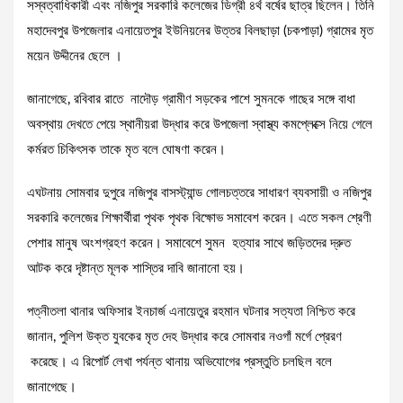
সস্বত্বাধিকারী এবং নজিপুর সরকারি কলেজের ডিগ্রী ৪র্থ বর্ষের ছাত্র ছিলেন। তিনি
মহাদেবপুর উপজেলার এনায়েতপুর ইউনিয়নের উত্তর বিলছাড়া (চকপাড়া) গ্রামের মৃত
ময়েন উদ্দীনের ছেলে ।
জানাগেছে, রবিবার রাতে নাদৌড় গ্রামীণ সড়কের পাশে সুমনকে গাছের সঙ্গে বাধা
অবস্থায় দেখতে পেয়ে স্থানীয়রা উদ্ধার করে উপজেলা স্বাস্থ্য কমপ্লেক্সে নিয়ে গেলে
কর্মরত চিকিৎসক তাকে মৃত বলে ঘোষণা করেন।
এঘটনায় সোমবার দুপুরে নজিপুর বাসস্ট্যান্ড গোলচত্তরে সাধারণ ব্যবসায়ী ও নজিপুর
সরকারি কলেজের শিক্ষার্থীরা পৃথক পৃথক বিক্ষোভ সমাবেশ করেন। এতে সকল শ্রেণী
পেশার মানুষ অংশগ্রহণ করেন। সমাবেশে সুমন হত্যার সাথে জড়িতদের দ্রুত
আটক করে দৃষ্টান্ত মূলক শাস্তির দাবি জানানো হয়।
পত্নীতলা থানার অফিসার ইনচার্জ এনায়েতুর রহমান ঘটনার সত্যতা নিশ্চিত করে
জানান, পুলিশ উক্ত যুবকের মৃত দেহ উদ্ধার করে সোমবার নওগাঁ মর্গে প্রেরণ
করেছে। এ রিপোর্ট লেখা পর্যন্ত থানায় অভিযোগের প্রস্তুতি চলছিল বলে
জানাগেছে।