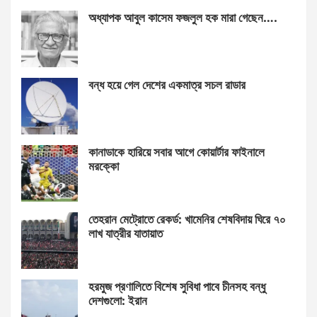
অধ্যাপক আবুল কাসেম ফজলুল হক মারা গেছেন….
বন্ধ হয়ে গেল দেশের একমাত্র সচল রাডার
কানাডাকে হারিয়ে সবার আগে কোয়ার্টার ফাইনালে
মরক্কো
তেহরান মেট্রোতে রেকর্ড: খামেনির শেষবিদায় ঘিরে ৭০
লাখ যাত্রীর যাতায়াত
হরমুজ প্রণালিতে বিশেষ সুবিধা পাবে চীনসহ বন্ধু
দেশগুলো: ইরান