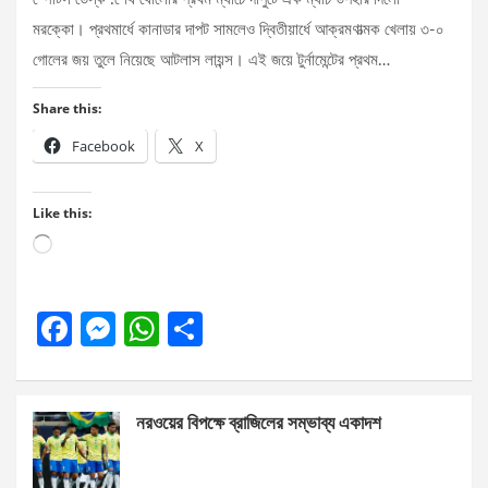
মরক্কো। প্রথমার্ধে কানাডার দাপট সামলেও দ্বিতীয়ার্ধে আক্রমণাত্মক খেলায় ৩-০
গোলের জয় তুলে নিয়েছে আটলাস লায়ন্স। এই জয়ে টুর্নামেন্টের প্রথম…
Share this:
Facebook
X
Like this:
Loading…
F
M
W
S
a
es
h
h
ce
se
at
ar
নরওয়ের বিপক্ষে ব্রাজিলের সম্ভাব্য একাদশ
b
n
s
e
o
g
A