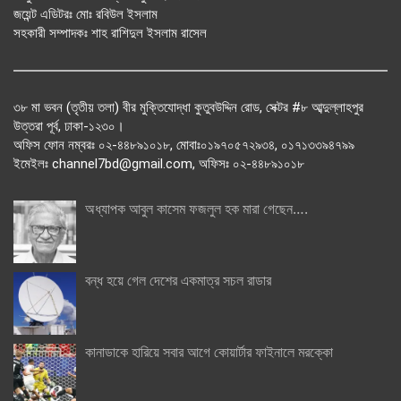
জয়েন্ট এডিটরঃ মোঃ রবিউল ইসলাম
সহকারী সম্পাদকঃ শাহ রাশিদুল ইসলাম রাসেল
৩৮ মা ভবন (তৃতীয় তলা) বীর মুক্তিযোদ্ধা কুতুবউদ্দিন রোড, সেক্টর #৮ আব্দুল্লাহপুর
উত্তরা পূর্ব, ঢাকা-১২৩০।
অফিস ফোন নম্বরঃ ০২-৪৪৮৯১০১৮, মোবাঃ০১৯৭০৫৭২৯৩৪, ০১৭১৩৩৯৪৭৯৯
ইমেইলঃ channel7bd@gmail.com, অফিসঃ ০২-৪৪৮৯১০১৮
অধ্যাপক আবুল কাসেম ফজলুল হক মারা গেছেন….
বন্ধ হয়ে গেল দেশের একমাত্র সচল রাডার
কানাডাকে হারিয়ে সবার আগে কোয়ার্টার ফাইনালে মরক্কো