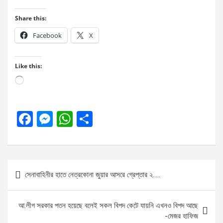
Share this:
Facebook
X
Like this:
Loading…
F
M
W
S
a
es
h
h
ce
se
at
ar
b
n
s
e
Post
সেনাবাহিনীর হাতে নেত্রকোনা জুয়ার আসরে গ্রেপ্তার ২…..
o
g
A
navigation
o
er
p
আ.লীগ সরকার পতন হয়েছে বলেই সকল বিপদ কেটে যায়নি এখনও বিপদ আছে
k
p
-মেজর হাফিজ