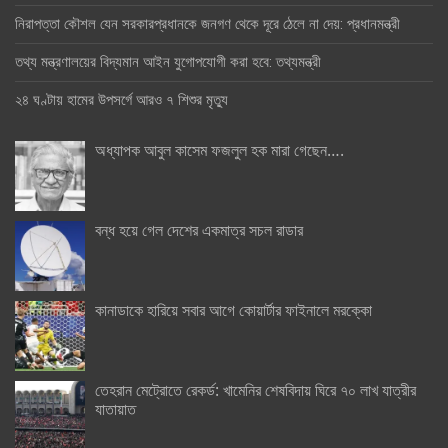
নিরাপত্তা কৌশল যেন সরকারপ্রধানকে জনগণ থেকে দূরে ঠেলে না দেয়: প্রধানমন্ত্রী
তথ্য মন্ত্রণালয়ের বিদ্যমান আইন যুগোপযোগী করা হবে: তথ্যমন্ত্রী
২৪ ঘণ্টায় হামের উপসর্গে আরও ৭ শিশুর মৃত্যু
অধ্যাপক আবুল কাসেম ফজলুল হক মারা গেছেন….
বন্ধ হয়ে গেল দেশের একমাত্র সচল রাডার
কানাডাকে হারিয়ে সবার আগে কোয়ার্টার ফাইনালে মরক্কো
তেহরান মেট্রোতে রেকর্ড: খামেনির শেষবিদায় ঘিরে ৭০ লাখ যাত্রীর
যাতায়াত