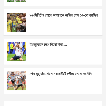
o
er
p
k
p
৯৬ মিনিটের গোলে জাপানকে হারিয়ে শেষ ১৬-তে ব্রাজিল
ইংল্যান্ডকে রুখে দিলো ঘানা….
শেষ মুহূর্তের গোলে নকআউটে পৌঁছে গেলো জার্মানি