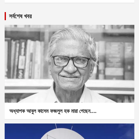
সর্বশেষ খবর
অধ্যাপক আবুল কাসেম ফজলুল হক মারা গেছেন….