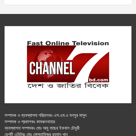
সম্পাদক ও ব্যবস্থাপনা পরিচালকঃ এস.এম.এ মনসুর মাসুদ
সম্পাদক ও প্রকাশকঃ কামরুননাহার
ব্যবস্থাপনা সম্পাদকঃ মোঃ আবু নাছের ইকবাল চৌধুরী
ডেপুটি এডিটরঃ মোঃ মোস্তাফিজুর রহমান খান