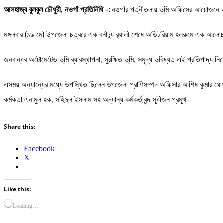
আলহাজ্ব বুলবুল চৌধুরী, নওগাঁ প্রতিনিধি -:
নওগাঁর পত্নীতলায় ভূমি অফিসের আয়োজনে ভূম
মঙ্গলবার (১৯ মে) উপজেলা চত্বরে এক বর্নাঢ়্য র‌্যালী শেষে অডিটরিয়াম হলরুমে এক আ
জনবান্ধব অটোমেটেড ভূমি ব্যাবস্থাপনা, সুরক্ষিত ভূমি, সমৃদ্ধ ভবিষ্যত এই প্রতিপাদ্য
এসময় অন্যান্যের মধ্যে উপস্থিত ছিলেন উপজেলা প্রাণিসম্পদ অফিসার আশিষ কুমার ঘোষ,
কর্মকতা এনামুল হক, সহিদুল ইসলাম সহ অন্যান্য কর্মকর্তাবৃন্দ সূধীজন প্রমূখ।
Share this:
Facebook
X
Like this:
Loading…