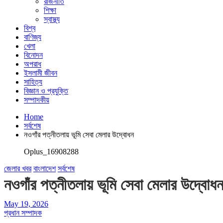
রাজনীতি
শিক্ষা
স্বাস্থ্য
বিশ্ব
বাণিজ্য
খেলা
বিনোদন
অপরাধ
ইসলামী জীবন
সাহিত্য
বিজ্ঞান ও প্রযুক্তি
সম্পাদকীয়
Home
সর্বশেষ
নওগাঁর পত্নীতলায় ভূমি সেবা মেলার উদ্বোধন
Oplus_16908288
জেলার খবর
বাংলাদেশ
সর্বশেষ
নওগাঁর পত্নীতলায় ভূমি সেবা মেলার উদ্বোধ
May 19, 2026
প্রধান সম্পাদক