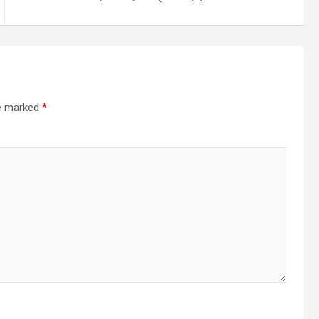
re marked
*