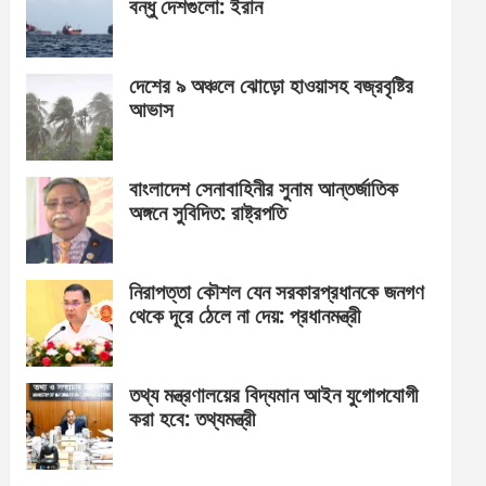
বন্ধু দেশগুলো: ইরান
দেশের ৯ অঞ্চলে ঝোড়ো হাওয়াসহ বজ্রবৃষ্টির
আভাস
বাংলাদেশ সেনাবাহিনীর সুনাম আন্তর্জাতিক
অঙ্গনে সুবিদিত: রাষ্ট্রপতি
নিরাপত্তা কৌশল যেন সরকারপ্রধানকে জনগণ
থেকে দূরে ঠেলে না দেয়: প্রধানমন্ত্রী
তথ্য মন্ত্রণালয়ের বিদ্যমান আইন যুগোপযোগী
করা হবে: তথ্যমন্ত্রী