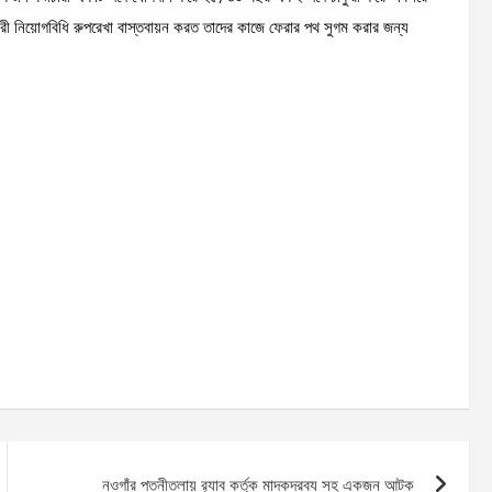
কুরী নিয়োগবিধি রুপরেখা বাস্তবায়ন করত তাদের কাজে ফেরার পথ সুগম করার জন্য
নওগাঁর পত্নীতলায় র‌্যাব কর্তৃক মাদকদ্রব্য সহ একজন আটক