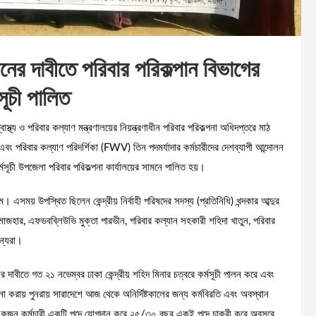
়নের দাবীতে পরিবার পরিকল্পান বিভাগের
সূচী পালিত
াস্থ্য ও পরিবার কল্যাণ মন্ত্রণালয়ের নিয়ন্ত্রণাধীন পরিবার পরিকল্পনা অধিদপ্তরে মাঠ
 এবং পরিবার কল্যাণ পরিদর্শিকা (FWV) তিন পদমর্যাদার কর্মচারীদের দেশব্যাপী আন্দোলন
্মসূচী উপজেলা পরিবার পরিকল্পনা কার্যালয়ের সামনে পালিত হয়।
। এসময় উপস্থিত ছিলেন কেন্দ্রীয় নির্বাহী পরিষদের সদস্য (প্রতিনিধি) খন্দকার আব্দুর
মাজহার, এফডবব্লিউভি মুক্তা পারভীন, পরিবার কল্যান সহকারী শহিদা খাতুন, পরিবার
ন্যরা।
র দাবীতে গত ২১ নভেম্বর ঢাকা কেন্দ্রীয় শহিদ মিনার চত্বরে কর্মসূচী পালন করে এবং
া করায় পুনরায় সারাদেশে আজ থেকে অনির্দিষ্টকালের জন্য কর্মবিরতি এবং অবস্থান
ভাগে একজন কর্মচারী একটি পদে যোগদান করে ২৫/৩০ বছর একই পদে চাকুরী করে অবসরে