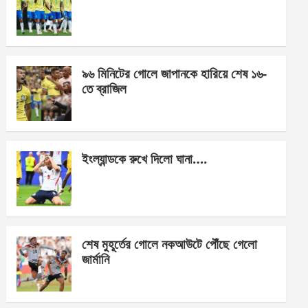
o
g
A
o
er
p
k
p
৯৬ মিনিটের গোলে জাপানকে হারিয়ে শেষ ১৬-
তে ব্রাজিল
ইংল্যান্ডকে রুখে দিলো ঘানা….
শেষ মুহূর্তের গোলে নকআউটে পৌঁছে গেলো
জার্মানি