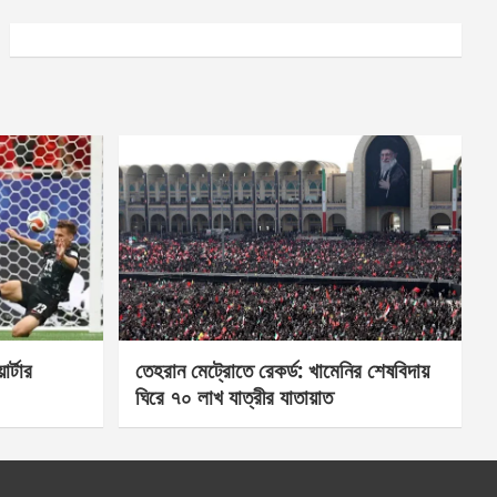
র্টার
তেহরান মেট্রোতে রেকর্ড: খামেনির শেষবিদায়
ঘিরে ৭০ লাখ যাত্রীর যাতায়াত