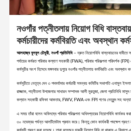
নওগাঁর পত্নীতলায় নিয়োগ বিধি বাস্তবায
কর্মচারীদের কর্মবিরতি এবং অবস্থান কর্ম
আলহাজ্ব বুলবুল চৌধুরী, নওগাঁ প্রতিনিধি
– দ্রুত নিয়োগবিধি বাস্তবায়নের দাবীতে স্ব
পর্যায়ের কর্মরত পরিবার কল্যাণ সহকারী (FWA), পরিবার পরিকল্পনা পরিদর্শক (FPI)
কর্মসূচীর অংশ হিসেবে মঙ্গলবার দুপুরে নওগাঁর পত্নীতলায় কর্মবিরতি এবং অবস্থান কর
কর্মসূচীতে নেতৃত্ব দেন ৩ পদমর্যাদার কর্মচারী সমন্বয় কমিটির সভাপতি এনামুল ইসলাম
রাজ্জাক, পত্নীতলা উপজেলার সাধারন সম্পাদক আলী মুরতুজা, জেলা প্রতিনিধি মাসুদ 
কল্যান সহকারী রফিকা আকতার, FWV, FWA এবং FPI গণের নেতৃবৃন্দ সহ অন্যা
এ সময় তাঁরা বলেন অবিলম্বে পরিবার পরিকল্পনা অধিদপ্তরের নিয়োগবিধি কার্যকর করা
৩০ নভেম্বর পর্যন্ত আলটিমেটাম প্রদান করে। কিন্তু কোন কার্যকরী পদক্ষেপ গ্রহণ ন
কর্মসূচী গ্রহণ করা হয়েছে। তারা বলেছেন চাকুরী নিয়োগ বিধি না থাকায় এ বি