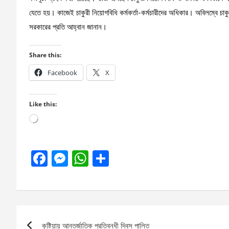
যেতে হয়। কাজেই চাকুরী নিয়োগবিধি কর্মকর্তা-কর্মচারীদের অধিকার। অবিলম্বে চা
সরকারের প্রতি আহ্বান জানান।
Share this:
Facebook
X
Like this:
Loading…
F
M
W
S
a
es
h
h
ce
se
at
ar
b
n
s
e
Post
o
g
A
কুষ্টিয়ায় আন্তর্জাতিক প্রতিবন্ধী দিবস পালিত