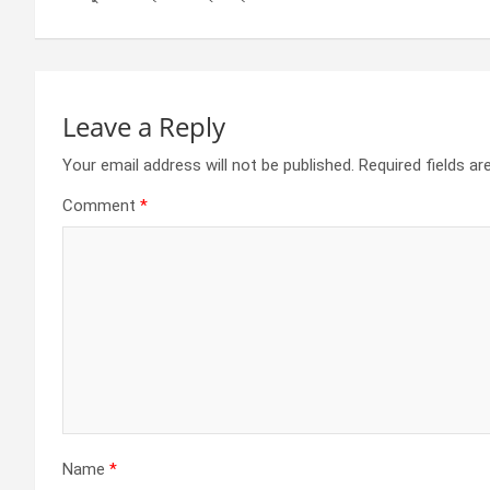
navigation
o
er
p
k
p
Leave a Reply
Your email address will not be published.
Required fields a
Comment
*
Name
*