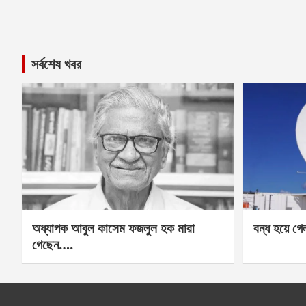
সর্বশেষ খবর
অধ্যাপক আবুল কাসেম ফজলুল হক মারা
বন্ধ হয়ে গ
গেছেন….