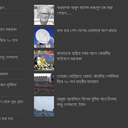
অধ্যাপক আবুল কাসেম ফজলুল হক মারা
ছেন….
গেছেন….
ইনালে মরক্কো
বন্ধ হয়ে গেল দেশের একমাত্র সচল রাডার
 ঘিরে ৭০ লাখ
কানাডাকে হারিয়ে সবার আগে কোয়ার্টার
ন্ধু দেশগুলো:
ফাইনালে মরক্কো
র আভাস
তেহরান মেট্রোতে রেকর্ড: খামেনির শেষবিদায়
ঘিরে ৭০ লাখ যাত্রীর যাতায়াত
্গনে সুবিদিত:
হরমুজ প্রণালিতে বিশেষ সুবিধা পাবে চীনসহ
 থেকে দূরে ঠেলে
বন্ধু দেশগুলো: ইরান
ী করা হবে: