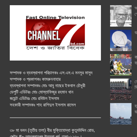
অ
গ
ব
ক
ফ
সম্পাদক ও ব্যবস্থাপনা পরিচালকঃ এস.এম.এ মনসুর মাসুদ
সম্পাদক ও প্রকাশকঃ কামরুননাহার
ত
ব্যবস্থাপনা সম্পাদকঃ মোঃ আবু নাছের ইকবাল চৌধুরী
ঘ
ডেপুটি এডিটরঃ মোঃ মোস্তাফিজুর রহমান খান
জয়েন্ট এডিটরঃ মোঃ রবিউল ইসলাম
সহকারী সম্পাদকঃ শাহ রাশিদুল ইসলাম রাসেল
হ
ব
৩৮ মা ভবন (তৃতীয় তলা) বীর মুক্তিযোদ্ধা কুতুবউদ্দিন রোড,
সেক্টর #৮ আব্দুল্লাহপুর উত্তরা পূর্ব, ঢাকা-১২৩০।