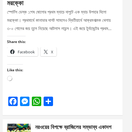
মরক্কো
স্পোর্টস ডেস্ক :শেষ ষোলোর প্রথম ম্যাচে দাপুটে এক ম্যাচ উপহার দিলো
মরক্কো। প্রথমার্ধে কানাডার দাপট সামলেও দ্বিতীয়ার্ধে আক্রমণাত্মক খেলায়
৩-০ গোলের জয় তুলে নিয়েছে আটলাস লায়ন্স। এই জয়ে টুর্নামেন্টের প্রথম…
Share this:
Facebook
X
Like this:
Loading…
F
M
W
S
a
es
h
h
ce
se
at
ar
নরওয়ের বিপক্ষে ব্রাজিলের সম্ভাব্য একাদশ
b
n
s
e