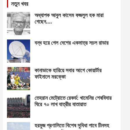
নতুন খবর
অধ্যাপক আবুল কাসেম ফজলুল হক মারা
গেছেন….
বন্ধ হয়ে গেল দেশের একমাত্র সচল রাডার
কানাডাকে হারিয়ে সবার আগে কোয়ার্টার
ফাইনালে মরক্কো
তেহরান মেট্রোতে রেকর্ড: খামেনির শেষবিদায়
ঘিরে ৭০ লাখ যাত্রীর যাতায়াত
হরমুজ প্রণালিতে বিশেষ সুবিধা পাবে চীনসহ