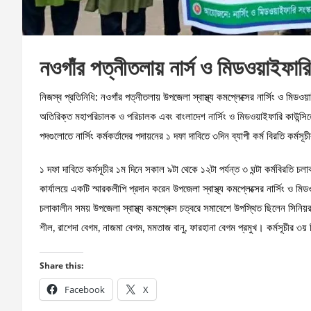
নওগাঁর পত্নীতলায় নার্স ও মিডওয়াইফারি
নিজস্ব প্রতিনিধি: নওগাঁর পত্নীতলায় উপজেলা স্বাস্থ্য কমপ্লেক্সের নার্সিং ও ম
অতিরিক্ত মহাপরিচালক ও পরিচালক এবং বাংলাদেশ নার্সিং ও মিডওয়াইফারি কাউন্সিলের
পদগুলোতে নার্সিং কর্মকর্তাদের পদায়নের ১ দফা দাবিতে ৩দিন ব্যাপী কর্ম বিরতি কর্মস
১ দফা দাবিতে কর্মসূচীর ১ম দিনে সকাল ৯টা থেকে ১২টা পর্যন্ত ৩ ঘন্টা কর্মবিরতি চলা
কার্যালয়ে একটি স্মারকলীপি প্রদান করেন উপজেলা স্বাস্থ্য কমপ্লেক্সের নার্সিং ও মি
চলাকালীন সময় উপজেলা স্বাস্থ্য কমপ্লেক্স চত্বরে সমাবেশে উপস্থিত ছিলেন সিনিয়র
শীল, রাশেদা বেগম, নাজমা বেগম, মমতাজ বানু, ফারহানা বেগম প্রমুখ। কর্মসূচীর ৩য় 
Share this:
Facebook
X