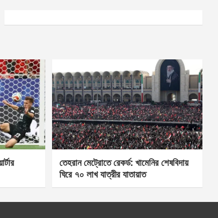
র্টার
তেহরান মেট্রোতে রেকর্ড: খামেনির শেষবিদায়
ঘিরে ৭০ লাখ যাত্রীর যাতায়াত