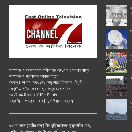
অ
গ
ব
ক
ফ
সম্পাদক ও ব্যবস্থাপনা পরিচালকঃ এস.এম.এ মনসুর মাসুদ
সম্পাদক ও প্রকাশকঃ কামরুননাহার
ত
ব্যবস্থাপনা সম্পাদকঃ মোঃ আবু নাছের ইকবাল চৌধুরী
ঘ
ডেপুটি এডিটরঃ মোঃ মোস্তাফিজুর রহমান খান
জয়েন্ট এডিটরঃ মোঃ রবিউল ইসলাম
সহকারী সম্পাদকঃ শাহ রাশিদুল ইসলাম রাসেল
হ
ব
৩৮ মা ভবন (তৃতীয় তলা) বীর মুক্তিযোদ্ধা কুতুবউদ্দিন রোড,
সেক্টর #৮ আব্দুল্লাহপুর উত্তরা পূর্ব, ঢাকা-১২৩০।