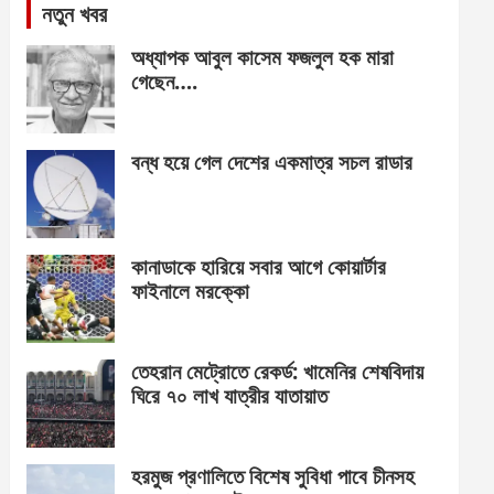
নতুন খবর
অধ্যাপক আবুল কাসেম ফজলুল হক মারা
গেছেন….
বন্ধ হয়ে গেল দেশের একমাত্র সচল রাডার
কানাডাকে হারিয়ে সবার আগে কোয়ার্টার
ফাইনালে মরক্কো
তেহরান মেট্রোতে রেকর্ড: খামেনির শেষবিদায়
ঘিরে ৭০ লাখ যাত্রীর যাতায়াত
হরমুজ প্রণালিতে বিশেষ সুবিধা পাবে চীনসহ