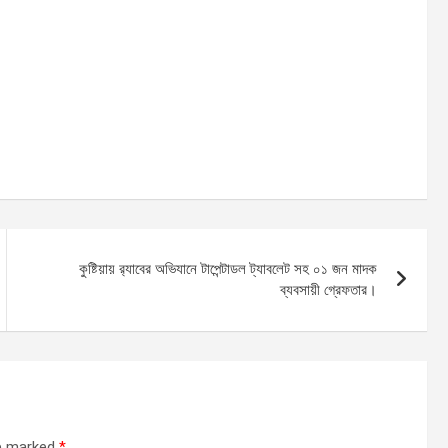
কুষ্টিয়ায় র‌্যাবের অভিযানে টাপেন্টাডল ট্যাবলেট সহ ০১ জন মাদক
ব্যবসায়ী গ্রেফতার।
re marked
*