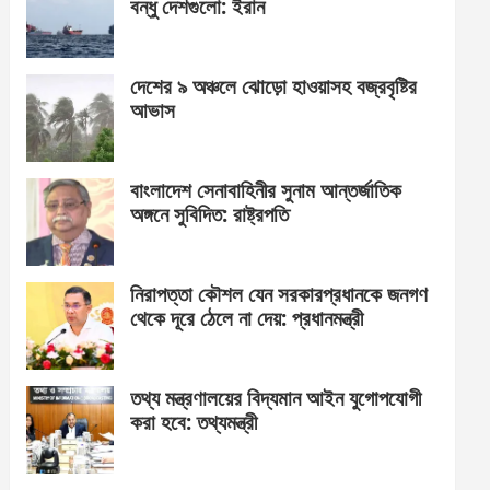
বন্ধু দেশগুলো: ইরান
দেশের ৯ অঞ্চলে ঝোড়ো হাওয়াসহ বজ্রবৃষ্টির
আভাস
বাংলাদেশ সেনাবাহিনীর সুনাম আন্তর্জাতিক
অঙ্গনে সুবিদিত: রাষ্ট্রপতি
নিরাপত্তা কৌশল যেন সরকারপ্রধানকে জনগণ
থেকে দূরে ঠেলে না দেয়: প্রধানমন্ত্রী
তথ্য মন্ত্রণালয়ের বিদ্যমান আইন যুগোপযোগী
করা হবে: তথ্যমন্ত্রী