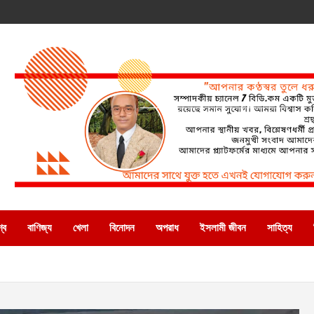
্ব
বাণিজ্য
খেলা
বিনোদন
অপরাধ
ইসলামী জীবন
সাহিত্য