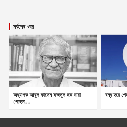
সর্বশেষ খবর
অধ্যাপক আবুল কাসেম ফজলুল হক মারা
বন্ধ হয়ে গ
গেছেন….