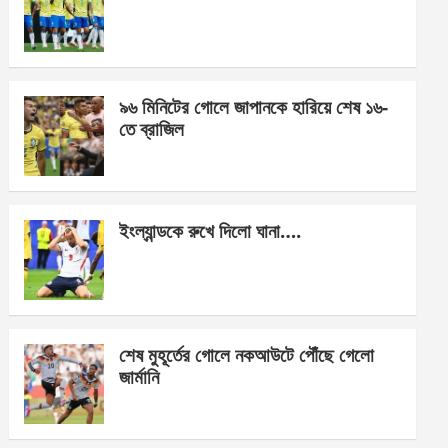
o
g
A
o
er
p
k
p
৯৬ মিনিটের গোলে জাপানকে হারিয়ে শেষ ১৬-
তে ব্রাজিল
ইংল্যান্ডকে রুখে দিলো ঘানা….
শেষ মুহূর্তের গোলে নকআউটে পৌঁছে গেলো
জার্মানি