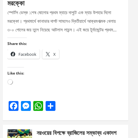
মরক্কো
স্পোর্টস ডেস্ক :শেষ ষোলোর প্রথম ম্যাচে দাপুটে এক ম্যাচ উপহার দিলো
মরক্কো। প্রথমার্ধে কানাডার দাপট সামলেও দ্বিতীয়ার্ধে আক্রমণাত্মক খেলায়
৩-০ গোলের জয় তুলে নিয়েছে আটলাস লায়ন্স। এই জয়ে টুর্নামেন্টের প্রথম…
Share this:
Facebook
X
Like this:
Loading…
F
M
W
S
a
es
h
h
ce
se
at
ar
নরওয়ের বিপক্ষে ব্রাজিলের সম্ভাব্য একাদশ
b
n
s
e