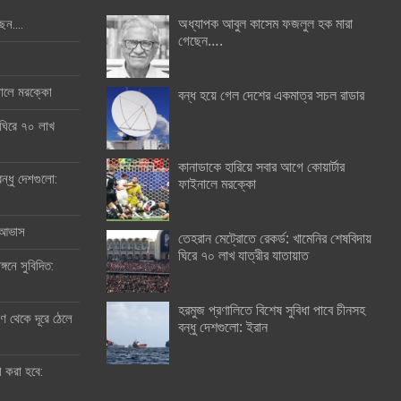
অধ্যাপক আবুল কাসেম ফজলুল হক মারা
ছেন….
গেছেন….
ইনালে মরক্কো
বন্ধ হয়ে গেল দেশের একমাত্র সচল রাডার
 ঘিরে ৭০ লাখ
কানাডাকে হারিয়ে সবার আগে কোয়ার্টার
ন্ধু দেশগুলো:
ফাইনালে মরক্কো
র আভাস
তেহরান মেট্রোতে রেকর্ড: খামেনির শেষবিদায়
ঘিরে ৭০ লাখ যাত্রীর যাতায়াত
্গনে সুবিদিত:
হরমুজ প্রণালিতে বিশেষ সুবিধা পাবে চীনসহ
 থেকে দূরে ঠেলে
বন্ধু দেশগুলো: ইরান
ী করা হবে: