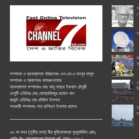
অ
গ
ব
ক
ফ
সম্পাদক ও ব্যবস্থাপনা পরিচালকঃ এস.এম.এ মনসুর মাসুদ
সম্পাদক ও প্রকাশকঃ কামরুননাহার
ত
ব্যবস্থাপনা সম্পাদকঃ মোঃ আবু নাছের ইকবাল চৌধুরী
ঘ
ডেপুটি এডিটরঃ মোঃ মোস্তাফিজুর রহমান খান
জয়েন্ট এডিটরঃ মোঃ রবিউল ইসলাম
সহকারী সম্পাদকঃ শাহ রাশিদুল ইসলাম রাসেল
হ
ব
৩৮ মা ভবন (তৃতীয় তলা) বীর মুক্তিযোদ্ধা কুতুবউদ্দিন রোড,
সেক্টর #৮ আব্দুল্লাহপুর উত্তরা পূর্ব, ঢাকা-১২৩০।