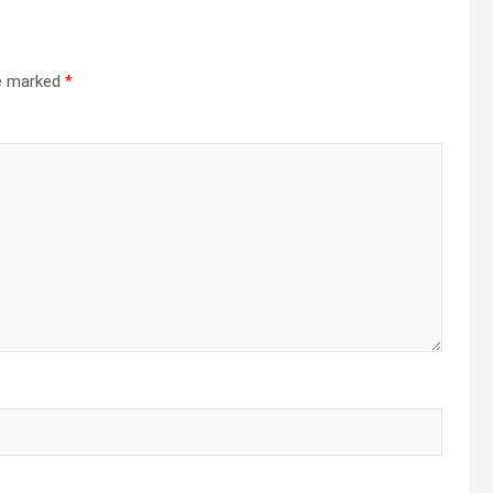
re marked
*