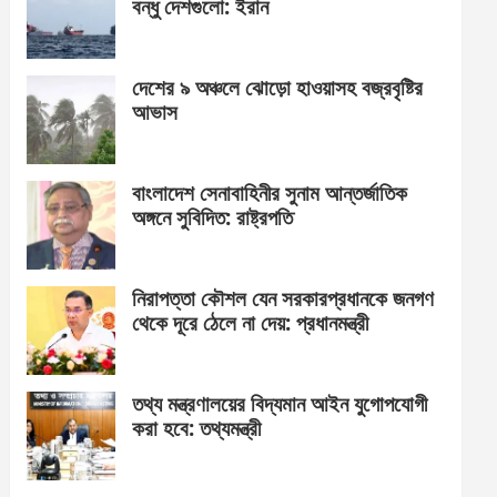
বন্ধু দেশগুলো: ইরান
দেশের ৯ অঞ্চলে ঝোড়ো হাওয়াসহ বজ্রবৃষ্টির
আভাস
বাংলাদেশ সেনাবাহিনীর সুনাম আন্তর্জাতিক
অঙ্গনে সুবিদিত: রাষ্ট্রপতি
নিরাপত্তা কৌশল যেন সরকারপ্রধানকে জনগণ
থেকে দূরে ঠেলে না দেয়: প্রধানমন্ত্রী
তথ্য মন্ত্রণালয়ের বিদ্যমান আইন যুগোপযোগী
করা হবে: তথ্যমন্ত্রী