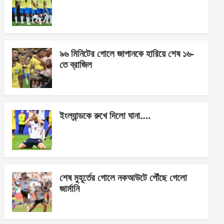
o
g
A
o
er
p
k
p
৯৬ মিনিটের গোলে জাপানকে হারিয়ে শেষ ১৬-
তে ব্রাজিল
ইংল্যান্ডকে রুখে দিলো ঘানা….
শেষ মুহূর্তের গোলে নকআউটে পৌঁছে গেলো
জার্মানি