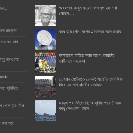
অধ্যাপক আবুল কাসেম ফজলুল হক মারা
ছেন….
গেছেন….
ইনালে মরক্কো
বন্ধ হয়ে গেল দেশের একমাত্র সচল রাডার
 ঘিরে ৭০ লাখ
কানাডাকে হারিয়ে সবার আগে কোয়ার্টার
ন্ধু দেশগুলো:
ফাইনালে মরক্কো
র আভাস
তেহরান মেট্রোতে রেকর্ড: খামেনির শেষবিদায়
ঘিরে ৭০ লাখ যাত্রীর যাতায়াত
্গনে সুবিদিত:
হরমুজ প্রণালিতে বিশেষ সুবিধা পাবে চীনসহ
 থেকে দূরে ঠেলে
বন্ধু দেশগুলো: ইরান
ী করা হবে: