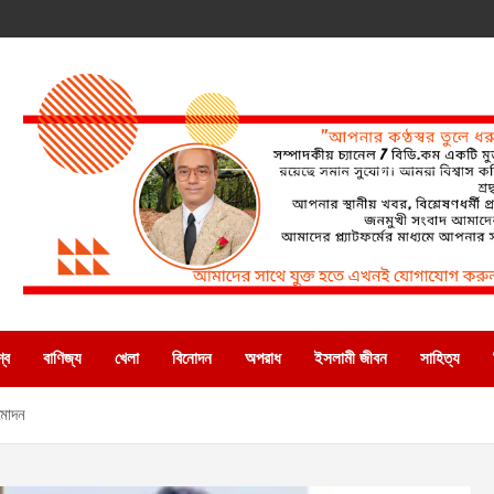
্ব
বাণিজ্য
খেলা
বিনোদন
অপরাধ
ইসলামী জীবন
সাহিত্য
ুমোদন