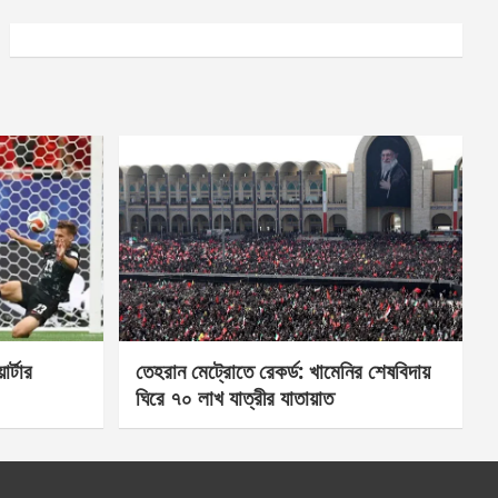
র্টার
তেহরান মেট্রোতে রেকর্ড: খামেনির শেষবিদায়
ঘিরে ৭০ লাখ যাত্রীর যাতায়াত