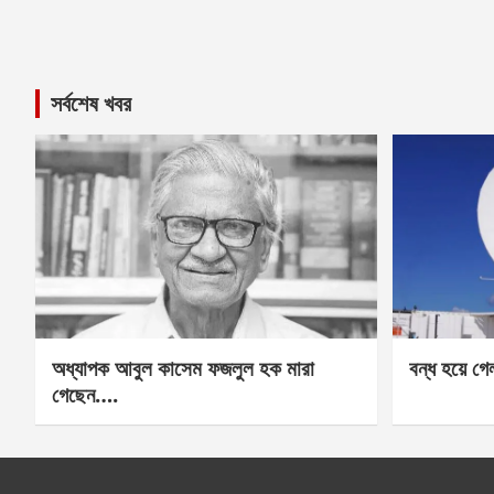
সর্বশেষ খবর
অধ্যাপক আবুল কাসেম ফজলুল হক মারা
বন্ধ হয়ে গ
গেছেন….