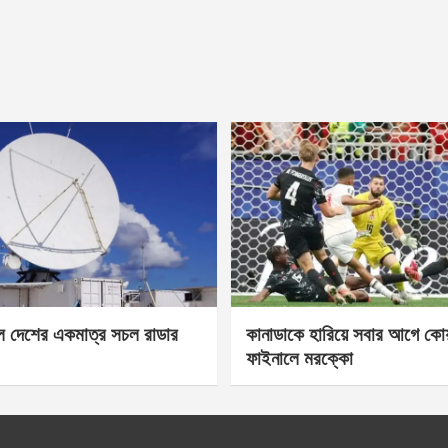
েল দেশের একমাত্র সচল রাডার
কানাডাকে হারিয়ে সবার আগে কোয়া
ফাইনালে মরক্কো