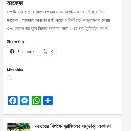
মরক্কো
স্পোর্টস ডেস্ক :শেষ ষোলোর প্রথম ম্যাচে দাপুটে এক ম্যাচ উপহার দিলো
মরক্কো। প্রথমার্ধে কানাডার দাপট সামলেও দ্বিতীয়ার্ধে আক্রমণাত্মক খেলায়
৩-০ গোলের জয় তুলে নিয়েছে আটলাস লায়ন্স। এই জয়ে টুর্নামেন্টের প্রথম…
Share this:
Facebook
X
Like this:
Loading…
F
M
W
S
a
es
h
h
ce
se
at
ar
নরওয়ের বিপক্ষে ব্রাজিলের সম্ভাব্য একাদশ
b
n
s
e