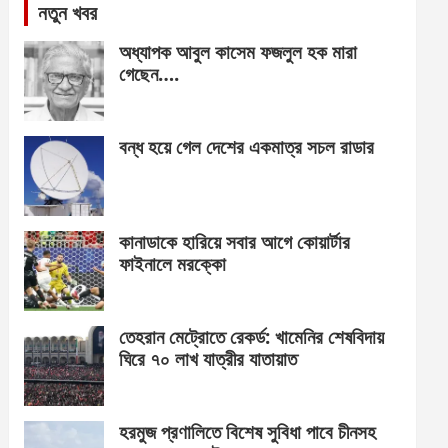
নতুন খবর
অধ্যাপক আবুল কাসেম ফজলুল হক মারা
গেছেন….
বন্ধ হয়ে গেল দেশের একমাত্র সচল রাডার
কানাডাকে হারিয়ে সবার আগে কোয়ার্টার
ফাইনালে মরক্কো
তেহরান মেট্রোতে রেকর্ড: খামেনির শেষবিদায়
ঘিরে ৭০ লাখ যাত্রীর যাতায়াত
হরমুজ প্রণালিতে বিশেষ সুবিধা পাবে চীনসহ