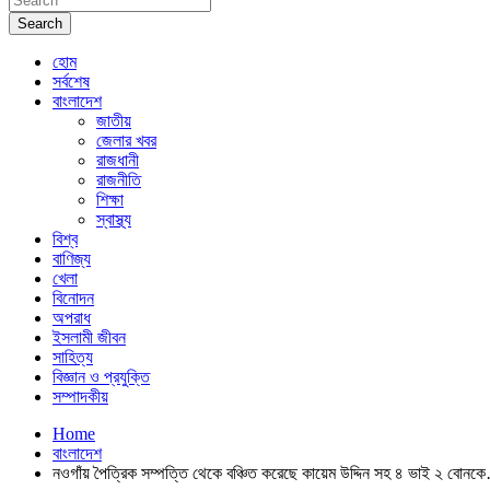
Search
হোম
সর্বশেষ
বাংলাদেশ
জাতীয়
জেলার খবর
রাজধানী
রাজনীতি
শিক্ষা
স্বাস্থ্য
বিশ্ব
বাণিজ্য
খেলা
বিনোদন
অপরাধ
ইসলামী জীবন
সাহিত্য
বিজ্ঞান ও প্রযুক্তি
সম্পাদকীয়
Home
বাংলাদেশ
নওগাঁয় পৈত্রিক সম্পত্তি থেকে বঞ্চিত করেছে কায়েম উদ্দিন সহ ৪ ভাই ২ বোনক