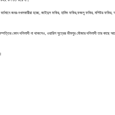
 কেহই কর্ণপাত করে না।
তি বর্তমানে জবর-দখলকারীরা হচ্ছে, জাইদুল ফকির, হামিদ ফকির,ফজলু ফকির, মশিউর ফকির, আব্দ
্পত্তির কোন দলিলাদী না থাকলেও, ওয়ারিশ সুত্রের ভীমপুর মৌজার দলিলাদী তার কাছে আ
ন।