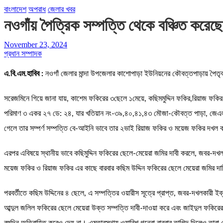
বাংলাদেশ
অপরাধ
জেলার খবর
নওগাঁয় পৈত্রিক সম্পত্তি থেকে বঞ্চিত করে
November 23, 2024
প্রধান সম্পাদক
এ.বি.এম.হাবিব :
নওগাঁ জেলার মান্দা উপজেলার কাশোপাড়া ইউনিয়নের কৌবত্তপাড়ায় পৈতৃ
সরেজমিনে গিয়ে জানা যায়, কাশেম ফকিরের ৩ছেলে ১মেয়ে, কছিমমুদ্দিন ফকির,রিয়াজ ফকির
পরিমাণ ৩ একর ২৭ ডে: ২৪, যার খতিয়ান নং-৩৯,৪০,৪১,৪৩ মৌজা-কৌবত্ত পাড়া, জেএল ন
গেলে তার সম্পর্ণ সম্পত্তি বে-আইনি ভাবে তার ২ভাই রিয়াজ ফকির ও ময়েজ ফকির দখল
এরপর এবিষয়ে স্থানীয় ভাবে কছিমুদ্দিন ফকিরের ছেলে-মেয়েরা জমির দাবী করলে, জবর-দ
ময়েজ ফকির ও রিয়াজ ফকির এর কাছে বারবার কছিম উদ্দিন ফকিরের ছেলে মেয়েরা জমির দাব
পরবর্তীতে কছিম উদ্দিনের ৪ ছেলে, এ সম্পত্তির ওয়ারীস সূত্রে প্রাপ্ত, জবর-দখলকারী
আব্দুল জলিল ফকিরের ছেলে মেয়েরা উক্ত সম্পত্তি দাবী-দাওয়া করে এবং জাইদুল ফকিরের বাড়ি