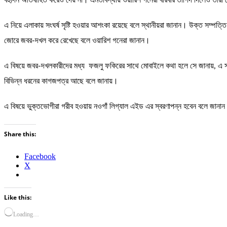
বহুদিন অতিবাহিত করেও দেয় না। এমতাবস্থায় ওয়ারিশ গনেরা বারবার তাগিদ দিলেও তারা
এ নিয়ে এলাকায় সংঘর্ষ সৃষ্টি হওয়ার আশংকা রয়েছে বলে স্থানীয়রা জানান। উক্ত সম্পত্
জোরে জবর-দখল করে রেখেছে বলে ওয়ারিশ গনেরা জানান।
এ বিষয়ে জবর-দখলকারীদের মধ্য ফজলু ফকিরের সাথে মোবাইলে কথা হলে সে জানায়, এ সম
বিভিন্ন ধরনের কাগজপত্র আছে বলে জানায়।
এ বিষয়ে ভুক্তভোগীরা গরীব হওয়ায় নওগাঁ লিগ্যাল এইড এর স্বরণাপন্ন হবেন বলে জানা
Share this:
Facebook
X
Like this:
Loading…