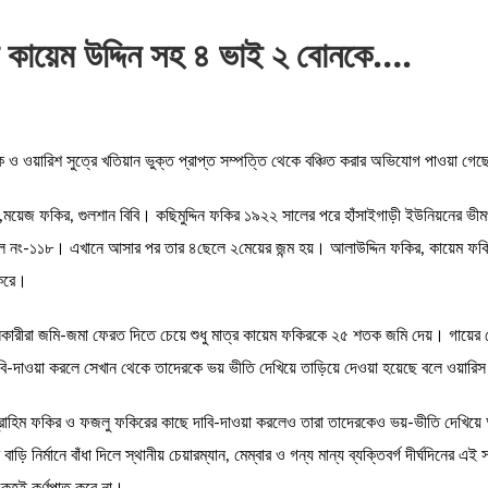
ছে কায়েম উদ্দিন সহ ৪ ভাই ২ বোনকে….
ক ও ওয়ারিশ সুত্রে খতিয়ান ভুক্ত প্রাপ্ত সম্পত্তি থেকে বঞ্চিত করার অভিযোগ পাওয়া গে
,ময়েজ ফকির, গুলশান বিবি। কছিমুদ্দিন ফকির ১৯২২ সালের পরে হাঁসাইগাড়ী ইউনিয়নের ভীমপ
ং-১১৮। এখানে আসার পর তার ৪ছেলে ২মেয়ের জন্ম হয়। আলাউদ্দিন ফকির, কায়েম ফকির, 
 করে।
খলকারীরা জমি-জমা ফেরত দিতে চেয়ে শুধু মাত্র কায়েম ফকিরকে ২৫ শতক জমি দেয়। গায়ের 
ি-দাওয়া করলে সেখান থেকে তাদেরকে ভয় ভীতি দেখিয়ে তাড়িয়ে দেওয়া হয়েছে বলে ওয়ারি
 ইব্রাহিম ফকির ও ফজলু ফকিরের কাছে দাবি-দাওয়া করলেও তারা তাদেরকেও ভয়-ভীতি দেখিয়ে
 নির্মানে বাঁধা দিলে স্থানীয় চেয়ারম্যান, মেম্বার ও গন্য মান্য ব্যক্তিবর্গ দীর্ঘদিনের 