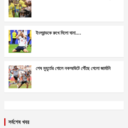
ইংল্যান্ডকে রুখে দিলো ঘানা….
শেষ মুহূর্তের গোলে নকআউটে পৌঁছে গেলো জার্মানি
সর্বশেষ খবর