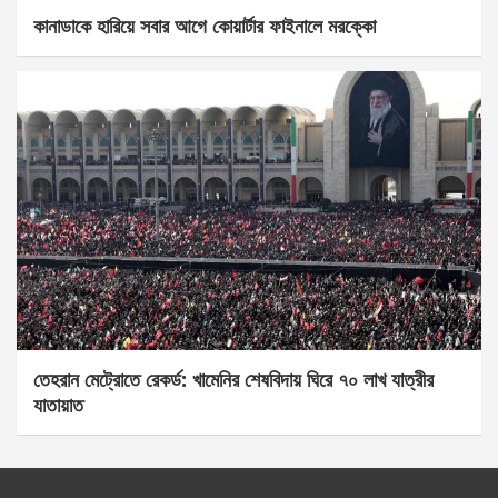
কানাডাকে হারিয়ে সবার আগে কোয়ার্টার ফাইনালে মরক্কো
তেহরান মেট্রোতে রেকর্ড: খামেনির শেষবিদায় ঘিরে ৭০ লাখ যাত্রীর
যাতায়াত