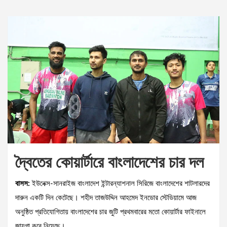
দ্বৈতের কোয়ার্টারে বাংলাদেশের চার দল
বাসস:
ইউনেক্স-সানরাইজ বাংলাদেশ ইন্টারন্যাশনাল সিরিজে বাংলাদেশের শাটলারদের
দারুন একটি দিন কেটেছে। শহীদ তাজউদ্দিন আহমেদ ইনডোর স্টেডিয়ামে আজ
অনুষ্ঠিত প্রতিযোগিতায় বাংলাদেশের চার জুটি প্রথমবারের মতো কোয়ার্টার ফাইনালে
জায়গা করে নিয়েছে।