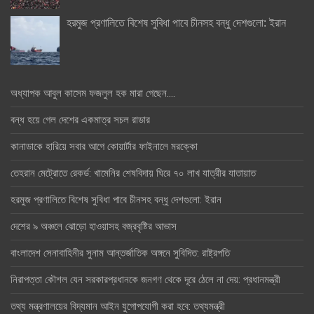
হরমুজ প্রণালিতে বিশেষ সুবিধা পাবে চীনসহ বন্ধু দেশগুলো: ইরান
অধ্যাপক আবুল কাসেম ফজলুল হক মারা গেছেন….
বন্ধ হয়ে গেল দেশের একমাত্র সচল রাডার
কানাডাকে হারিয়ে সবার আগে কোয়ার্টার ফাইনালে মরক্কো
তেহরান মেট্রোতে রেকর্ড: খামেনির শেষবিদায় ঘিরে ৭০ লাখ যাত্রীর যাতায়াত
হরমুজ প্রণালিতে বিশেষ সুবিধা পাবে চীনসহ বন্ধু দেশগুলো: ইরান
দেশের ৯ অঞ্চলে ঝোড়ো হাওয়াসহ বজ্রবৃষ্টির আভাস
বাংলাদেশ সেনাবাহিনীর সুনাম আন্তর্জাতিক অঙ্গনে সুবিদিত: রাষ্ট্রপতি
নিরাপত্তা কৌশল যেন সরকারপ্রধানকে জনগণ থেকে দূরে ঠেলে না দেয়: প্রধানমন্ত্রী
তথ্য মন্ত্রণালয়ের বিদ্যমান আইন যুগোপযোগী করা হবে: তথ্যমন্ত্রী