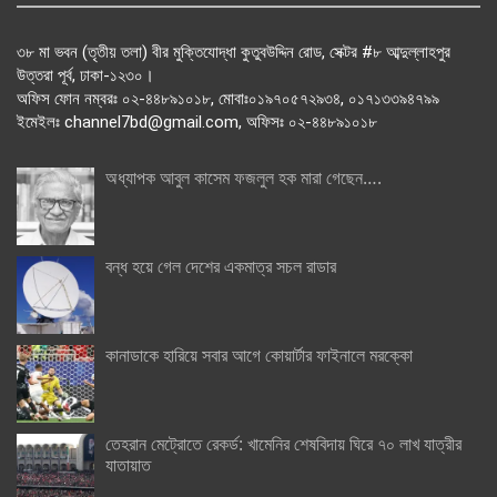
৩৮ মা ভবন (তৃতীয় তলা) বীর মুক্তিযোদ্ধা কুতুবউদ্দিন রোড, সেক্টর #৮ আব্দুল্লাহপুর
উত্তরা পূর্ব, ঢাকা-১২৩০।
অফিস ফোন নম্বরঃ ০২-৪৪৮৯১০১৮, মোবাঃ০১৯৭০৫৭২৯৩৪, ০১৭১৩৩৯৪৭৯৯
ইমেইলঃ channel7bd@gmail.com, অফিসঃ ০২-৪৪৮৯১০১৮
অধ্যাপক আবুল কাসেম ফজলুল হক মারা গেছেন….
বন্ধ হয়ে গেল দেশের একমাত্র সচল রাডার
কানাডাকে হারিয়ে সবার আগে কোয়ার্টার ফাইনালে মরক্কো
তেহরান মেট্রোতে রেকর্ড: খামেনির শেষবিদায় ঘিরে ৭০ লাখ যাত্রীর
যাতায়াত