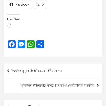
Facebook
X
Like this:
Loading…
F
M
W
S
a
es
h
h
ce
se
at
ar
b
n
s
e
Post
বৈদেশিক মুদ্রার রিজার্ভ ৩২.৮০ বিলিয়ন ডলার
o
g
A
navigation
o
er
p
প্যালেসকে টাইব্রেকারে হারিয়ে লিগ কাপের সেমিফাইনালে আর্সেনাল
k
p