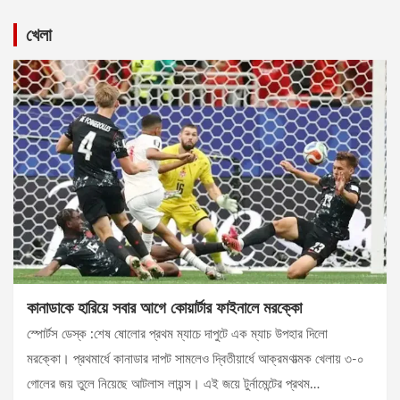
খেলা
কানাডাকে হারিয়ে সবার আগে কোয়ার্টার ফাইনালে মরক্কো
স্পোর্টস ডেস্ক :শেষ ষোলোর প্রথম ম্যাচে দাপুটে এক ম্যাচ উপহার দিলো
মরক্কো। প্রথমার্ধে কানাডার দাপট সামলেও দ্বিতীয়ার্ধে আক্রমণাত্মক খেলায় ৩-০
গোলের জয় তুলে নিয়েছে আটলাস লায়ন্স। এই জয়ে টুর্নামেন্টের প্রথম…