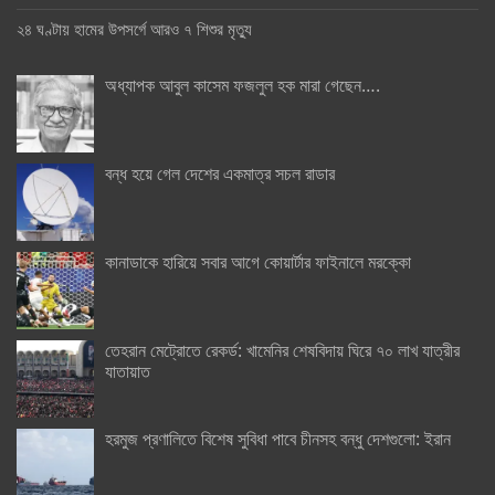
২৪ ঘণ্টায় হামের উপসর্গে আরও ৭ শিশুর মৃত্যু
অধ্যাপক আবুল কাসেম ফজলুল হক মারা গেছেন….
বন্ধ হয়ে গেল দেশের একমাত্র সচল রাডার
কানাডাকে হারিয়ে সবার আগে কোয়ার্টার ফাইনালে মরক্কো
তেহরান মেট্রোতে রেকর্ড: খামেনির শেষবিদায় ঘিরে ৭০ লাখ যাত্রীর
যাতায়াত
হরমুজ প্রণালিতে বিশেষ সুবিধা পাবে চীনসহ বন্ধু দেশগুলো: ইরান