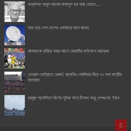
অধ্যাপক আবুল কাসেম ফজলুল হক মারা গেছেন….
বন্ধ হয়ে গেল দেশের একমাত্র সচল রাডার
কানাডাকে হারিয়ে সবার আগে কোয়ার্টার ফাইনালে মরক্কো
তেহরান মেট্রোতে রেকর্ড: খামেনির শেষবিদায় ঘিরে ৭০ লাখ যাত্রীর
যাতায়াত
হরমুজ প্রণালিতে বিশেষ সুবিধা পাবে চীনসহ বন্ধু দেশগুলো: ইরান