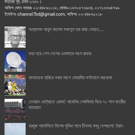
উত্তরা পূর্ব, ঢাকা-১২৩০।
অফিস ফোন নম্বরঃ ০২-৪৪৮৯১০১৮, মোবাঃ০১৯৭০৫৭২৯৩৪, ০১৭১৩৩৯৪৭৯৯
ইমেইলঃ channel7bd@gmail.com, অফিসঃ ০২-৪৪৮৯১০১৮
অধ্যাপক আবুল কাসেম ফজলুল হক মারা গেছেন….
বন্ধ হয়ে গেল দেশের একমাত্র সচল রাডার
কানাডাকে হারিয়ে সবার আগে কোয়ার্টার ফাইনালে মরক্কো
তেহরান মেট্রোতে রেকর্ড: খামেনির শেষবিদায় ঘিরে ৭০ লাখ যাত্রীর
যাতায়াত
হরমুজ প্রণালিতে বিশেষ সুবিধা পাবে চীনসহ বন্ধু দেশগুলো: ইরান