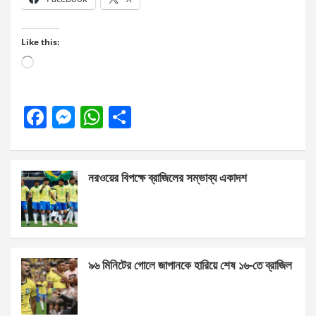
Like this:
Loading…
F
M
W
S
a
es
h
h
ce
se
at
ar
নরওয়ের বিপক্ষে ব্রাজিলের সম্ভাব্য একাদশ
b
n
s
e
o
g
A
o
er
p
k
p
৯৬ মিনিটের গোলে জাপানকে হারিয়ে শেষ ১৬-তে ব্রাজিল