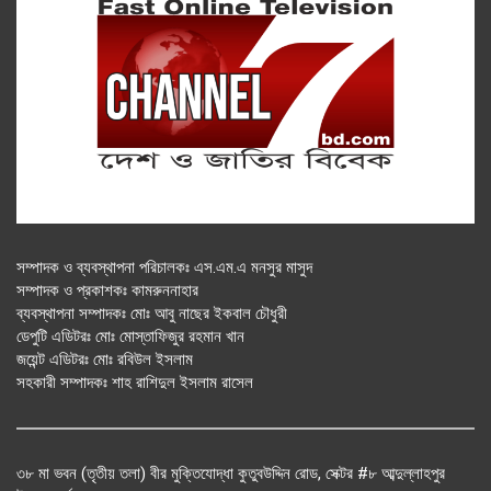
সম্পাদক ও ব্যবস্থাপনা পরিচালকঃ এস.এম.এ মনসুর মাসুদ
সম্পাদক ও প্রকাশকঃ কামরুননাহার
ব্যবস্থাপনা সম্পাদকঃ মোঃ আবু নাছের ইকবাল চৌধুরী
ডেপুটি এডিটরঃ মোঃ মোস্তাফিজুর রহমান খান
জয়েন্ট এডিটরঃ মোঃ রবিউল ইসলাম
সহকারী সম্পাদকঃ শাহ রাশিদুল ইসলাম রাসেল
৩৮ মা ভবন (তৃতীয় তলা) বীর মুক্তিযোদ্ধা কুতুবউদ্দিন রোড, সেক্টর #৮ আব্দুল্লাহপুর