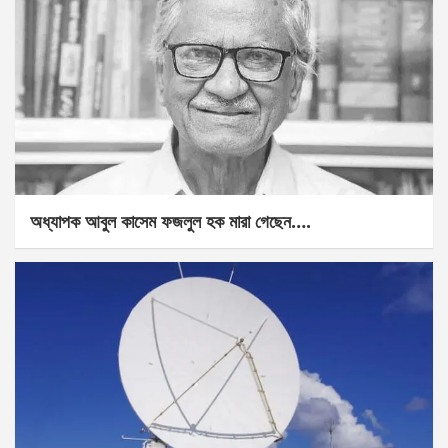
অধ্যাপক আবুল কাসেম ফজলুল হক মারা গেছেন….