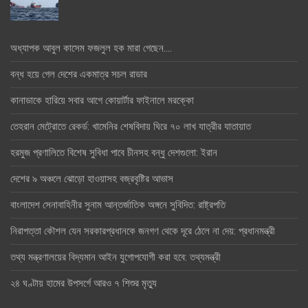
অধ্যাপক আবুল কাসেম ফজলুল হক মারা গেছেন….
বন্ধ হয়ে গেল দেশের একমাত্র সচল রাডার
কানাডাকে হারিয়ে সবার আগে কোয়ার্টার ফাইনালে মরক্কো
তেহরান মেট্রোতে রেকর্ড: খামেনির শেষবিদায় ঘিরে ৭০ লাখ যাত্রীর যাতায়াত
হরমুজ প্রণালিতে বিশেষ সুবিধা পাবে চীনসহ বন্ধু দেশগুলো: ইরান
দেশের ৯ অঞ্চলে ঝোড়ো হাওয়াসহ বজ্রবৃষ্টির আভাস
বাংলাদেশ সেনাবাহিনীর সুনাম আন্তর্জাতিক অঙ্গনে সুবিদিত: রাষ্ট্রপতি
নিরাপত্তা কৌশল যেন সরকারপ্রধানকে জনগণ থেকে দূরে ঠেলে না দেয়: প্রধানমন্ত্রী
তথ্য মন্ত্রণালয়ের বিদ্যমান আইন যুগোপযোগী করা হবে: তথ্যমন্ত্রী
২৪ ঘণ্টায় হামের উপসর্গে আরও ৭ শিশুর মৃত্যু