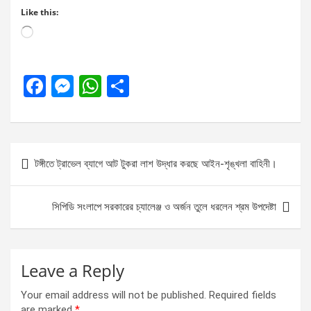
Like this:
Loading…
F
M
W
S
a
es
h
h
ce
se
at
ar
b
n
s
e
Post
টঙ্গীতে ট্রাভেল ব্যাগে আট টুকরা লাশ উদ্ধার করছে আইন-শৃঙ্খলা বাহিনী।
o
g
A
navigation
o
er
p
সিপিডি সংলাপে সরকারের চ্যালেঞ্জ ও অর্জন তুলে ধরলেন শ্রম উপদেষ্টা
k
p
Leave a Reply
Your email address will not be published.
Required fields
are marked
*