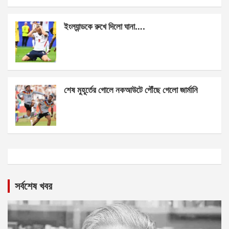
ইংল্যান্ডকে রুখে দিলো ঘানা….
শেষ মুহূর্তের গোলে নকআউটে পৌঁছে গেলো জার্মানি
সর্বশেষ খবর