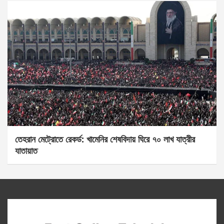
তেহরান মেট্রোতে রেকর্ড: খামেনির শেষবিদায় ঘিরে ৭০ লাখ যাত্রীর
যাতায়াত