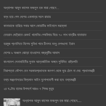
অধ্যাপক আবুল কাসেম ফজলুল হক মারা গেছেন….
বন্ধ হয়ে গেল দেশের একমাত্র সচল রাডার
কানাডাকে হারিয়ে সবার আগে কোয়ার্টার ফাইনালে মরক্কো
তেহরান মেট্রোতে রেকর্ড: খামেনির শেষবিদায় ঘিরে ৭০ লাখ যাত্রীর যাতায়াত
হরমুজ প্রণালিতে বিশেষ সুবিধা পাবে চীনসহ বন্ধু দেশগুলো: ইরান
দেশের ৯ অঞ্চলে ঝোড়ো হাওয়াসহ বজ্রবৃষ্টির আভাস
বাংলাদেশ সেনাবাহিনীর সুনাম আন্তর্জাতিক অঙ্গনে সুবিদিত: রাষ্ট্রপতি
নিরাপত্তা কৌশল যেন সরকারপ্রধানকে জনগণ থেকে দূরে ঠেলে না দেয়: প্রধানমন্ত্রী
তথ্য মন্ত্রণালয়ের বিদ্যমান আইন যুগোপযোগী করা হবে: তথ্যমন্ত্রী
২৪ ঘণ্টায় হামের উপসর্গে আরও ৭ শিশুর মৃত্যু
অধ্যাপক আবুল কাসেম ফজলুল হক মারা গেছেন….