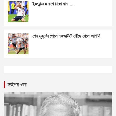
ইংল্যান্ডকে রুখে দিলো ঘানা….
শেষ মুহূর্তের গোলে নকআউটে পৌঁছে গেলো জার্মানি
সর্বশেষ খবর