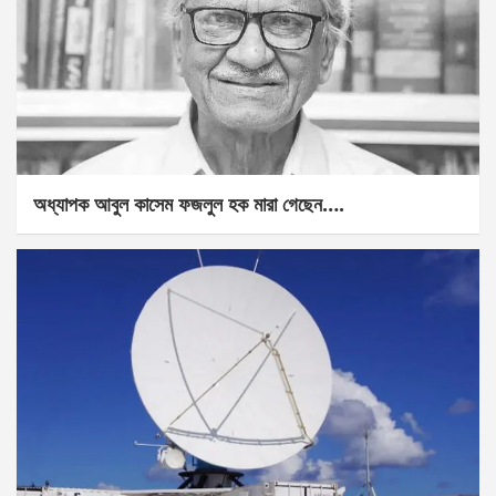
অধ্যাপক আবুল কাসেম ফজলুল হক মারা গেছেন….