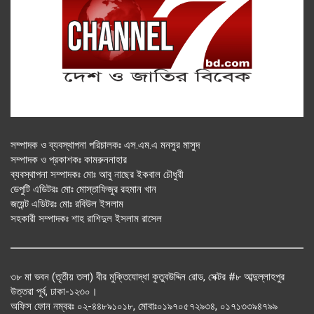
সম্পাদক ও ব্যবস্থাপনা পরিচালকঃ এস.এম.এ মনসুর মাসুদ
সম্পাদক ও প্রকাশকঃ কামরুননাহার
ব্যবস্থাপনা সম্পাদকঃ মোঃ আবু নাছের ইকবাল চৌধুরী
ডেপুটি এডিটরঃ মোঃ মোস্তাফিজুর রহমান খান
জয়েন্ট এডিটরঃ মোঃ রবিউল ইসলাম
সহকারী সম্পাদকঃ শাহ রাশিদুল ইসলাম রাসেল
৩৮ মা ভবন (তৃতীয় তলা) বীর মুক্তিযোদ্ধা কুতুবউদ্দিন রোড, সেক্টর #৮ আব্দুল্লাহপুর
উত্তরা পূর্ব, ঢাকা-১২৩০।
অফিস ফোন নম্বরঃ ০২-৪৪৮৯১০১৮, মোবাঃ০১৯৭০৫৭২৯৩৪, ০১৭১৩৩৯৪৭৯৯