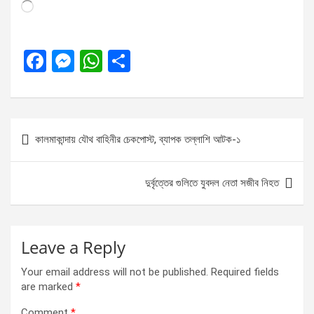
Loading…
F
M
W
S
a
es
h
h
ce
se
at
ar
b
n
s
e
Post
কালমাকান্দায় যৌথ বাহিনীর চেকপোস্ট, ব্যাপক তল্লাশি আটক-১
o
g
A
navigation
o
er
p
দুর্বৃত্তের গুলিতে যুবদল নেতা সজীব নিহত
k
p
Leave a Reply
Your email address will not be published.
Required fields
are marked
*
Comment
*