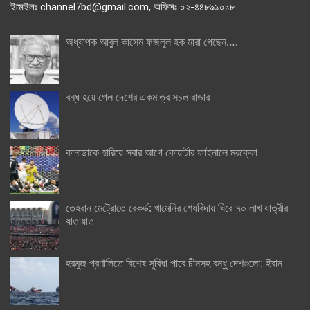
ইমেইলঃ channel7bd@gmail.com, অফিসঃ ০২-৪৪৮৯১০১৮
অধ্যাপক আবুল কাসেম ফজলুল হক মারা গেছেন….
বন্ধ হয়ে গেল দেশের একমাত্র সচল রাডার
কানাডাকে হারিয়ে সবার আগে কোয়ার্টার ফাইনালে মরক্কো
তেহরান মেট্রোতে রেকর্ড: খামেনির শেষবিদায় ঘিরে ৭০ লাখ যাত্রীর
যাতায়াত
হরমুজ প্রণালিতে বিশেষ সুবিধা পাবে চীনসহ বন্ধু দেশগুলো: ইরান