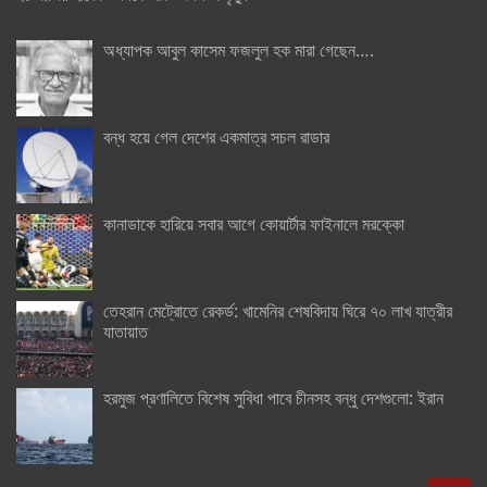
অধ্যাপক আবুল কাসেম ফজলুল হক মারা গেছেন….
বন্ধ হয়ে গেল দেশের একমাত্র সচল রাডার
কানাডাকে হারিয়ে সবার আগে কোয়ার্টার ফাইনালে মরক্কো
তেহরান মেট্রোতে রেকর্ড: খামেনির শেষবিদায় ঘিরে ৭০ লাখ যাত্রীর
যাতায়াত
হরমুজ প্রণালিতে বিশেষ সুবিধা পাবে চীনসহ বন্ধু দেশগুলো: ইরান