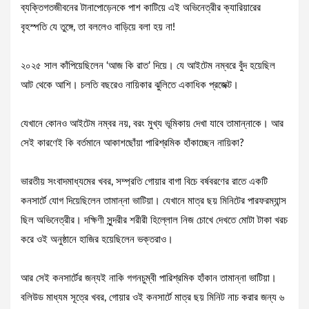
ব্যক্তিগতজীবনের টানাপোড়েনকে পাশ কাটিয়ে এই অভিনেত্রীর ক্যারিয়ারের
বৃহস্পতি যে তুঙ্গে, তা বললেও বাড়িয়ে বলা হয় না!
২০২৫ সাল কাঁপিয়েছিলেন ‘আজ কি রাত’ দিয়ে। যে আইটেম নম্বরে বুঁদ হয়েছিল
আট থেকে আশি। চলতি বছরেও নায়িকার ঝুলিতে একাধিক প্রজেক্ট।
যেখানে কোনও আইটেম নম্বর নয়, বরং মুখ্য ভূমিকায় দেখা যাবে তামান্নাকে। আর
সেই কারণেই কি বর্তমানে আকাশছোঁয়া পারিশ্রমিক হাঁকাচ্ছেন নায়িকা?
ভারতীয় সংবাদমাধ্যমের খবর, সম্প্রতি গোয়ার বাগা বিচে বর্ষবরণের রাতে একটি
কনসার্টে যোগ দিয়েছিলেন তামান্না ভাটিয়া। যেখানে মাত্র ছয় মিনিটের পারফরম্যান্স
ছিল অভিনেত্রীর। দক্ষিণী সুন্দরীর শরীরী হিল্লোল নিজ চোখে দেখতে মোটা টাকা খরচ
করে ওই অনুষ্ঠানে হাজির হয়েছিলেন ভক্তরাও।
আর সেই কনসার্টের জন্যই নাকি গগনচুম্বী পারিশ্রমিক হাঁকান তামান্না ভাটিয়া।
বলিউড মাধ্যম সূত্রে খবর, গোয়ার ওই কনসার্টে মাত্র ছয় মিনিট নাচ করার জন্য ৬