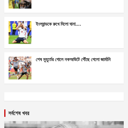
ইংল্যান্ডকে রুখে দিলো ঘানা….
শেষ মুহূর্তের গোলে নকআউটে পৌঁছে গেলো জার্মানি
সর্বশেষ খবর