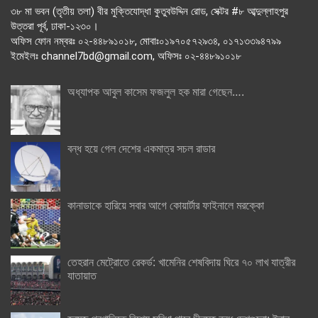
৩৮ মা ভবন (তৃতীয় তলা) বীর মুক্তিযোদ্ধা কুতুবউদ্দিন রোড, সেক্টর #৮ আব্দুল্লাহপুর
উত্তরা পূর্ব, ঢাকা-১২৩০।
অফিস ফোন নম্বরঃ ০২-৪৪৮৯১০১৮, মোবাঃ০১৯৭০৫৭২৯৩৪, ০১৭১৩৩৯৪৭৯৯
ইমেইলঃ channel7bd@gmail.com, অফিসঃ ০২-৪৪৮৯১০১৮
অধ্যাপক আবুল কাসেম ফজলুল হক মারা গেছেন….
বন্ধ হয়ে গেল দেশের একমাত্র সচল রাডার
কানাডাকে হারিয়ে সবার আগে কোয়ার্টার ফাইনালে মরক্কো
তেহরান মেট্রোতে রেকর্ড: খামেনির শেষবিদায় ঘিরে ৭০ লাখ যাত্রীর
যাতায়াত