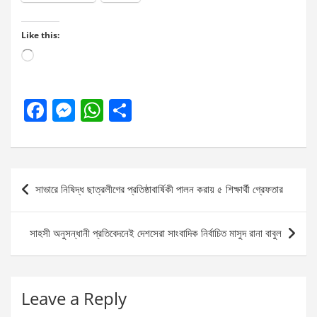
Like this:
Loading…
F
M
W
S
a
es
h
h
ce
se
at
ar
b
n
s
e
Post
সাভারে নিষিদ্ধ ছাত্রলীগের প্রতিষ্ঠাবার্ষিকী পালন করায় ৫ শিক্ষার্থী গ্রেফতার
o
g
A
navigation
o
er
p
সাহসী অনুসন্ধানী প্রতিবেদনেই দেশসেরা সাংবাদিক নির্বাচিত মাসুদ রানা বাবুল
k
p
Leave a Reply