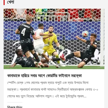
খেলা
কানাডাকে হারিয়ে সবার আগে কোয়ার্টার ফাইনালে মরক্কো
স্পোর্টস ডেস্ক :শেষ ষোলোর প্রথম ম্যাচে দাপুটে এক ম্যাচ উপহার দিলো
মরক্কো। প্রথমার্ধে কানাডার দাপট সামলেও দ্বিতীয়ার্ধে আক্রমণাত্মক খেলায় ৩-০
গোলের জয় তুলে নিয়েছে আটলাস লায়ন্স। এই জয়ে টুর্নামেন্টের প্রথম…
Share this: