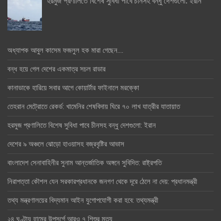
হরমুজ প্রণালিতে বিশেষ সুবিধা পাবে চীনসহ বন্ধু দেশগুলো: ইরান
অধ্যাপক আবুল কাসেম ফজলুল হক মারা গেছেন….
বন্ধ হয়ে গেল দেশের একমাত্র সচল রাডার
কানাডাকে হারিয়ে সবার আগে কোয়ার্টার ফাইনালে মরক্কো
তেহরান মেট্রোতে রেকর্ড: খামেনির শেষবিদায় ঘিরে ৭০ লাখ যাত্রীর যাতায়াত
হরমুজ প্রণালিতে বিশেষ সুবিধা পাবে চীনসহ বন্ধু দেশগুলো: ইরান
দেশের ৯ অঞ্চলে ঝোড়ো হাওয়াসহ বজ্রবৃষ্টির আভাস
বাংলাদেশ সেনাবাহিনীর সুনাম আন্তর্জাতিক অঙ্গনে সুবিদিত: রাষ্ট্রপতি
নিরাপত্তা কৌশল যেন সরকারপ্রধানকে জনগণ থেকে দূরে ঠেলে না দেয়: প্রধানমন্ত্রী
তথ্য মন্ত্রণালয়ের বিদ্যমান আইন যুগোপযোগী করা হবে: তথ্যমন্ত্রী
২৪ ঘণ্টায় হামের উপসর্গে আরও ৭ শিশুর মৃত্যু