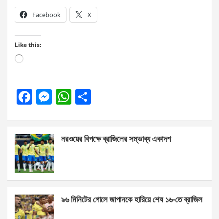
Facebook
X
Like this:
Loading…
F
M
W
S
a
es
h
h
ce
se
at
ar
নরওয়ের বিপক্ষে ব্রাজিলের সম্ভাব্য একাদশ
b
n
s
e
o
g
A
o
er
p
k
p
৯৬ মিনিটের গোলে জাপানকে হারিয়ে শেষ ১৬-তে ব্রাজিল