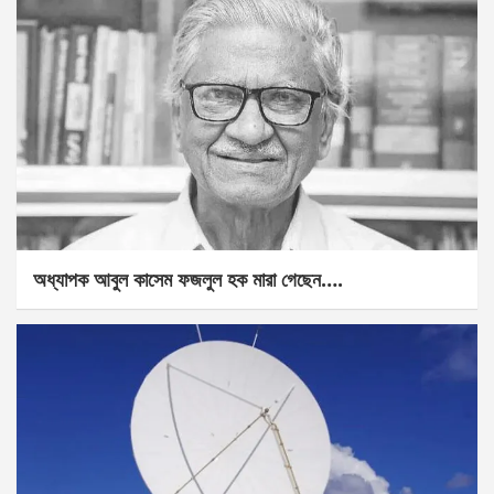
অধ্যাপক আবুল কাসেম ফজলুল হক মারা গেছেন….