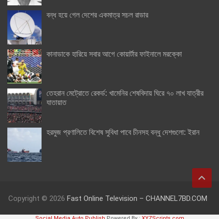
বন্ধ হয়ে গেল দেশের একমাত্র সচল রাডার
কানাডাকে হারিয়ে সবার আগে কোয়ার্টার ফাইনালে মরক্কো
তেহরান মেট্রোতে রেকর্ড: খামেনির শেষবিদায় ঘিরে ৭০ লাখ যাত্রীর
যাতায়াত
হরমুজ প্রণালিতে বিশেষ সুবিধা পাবে চীনসহ বন্ধু দেশগুলো: ইরান
Copyright © 2026
Fast Online Television – CHANNEL7BD.COM
Social Media Auto Publish
Powered By :
XYZScripts.com