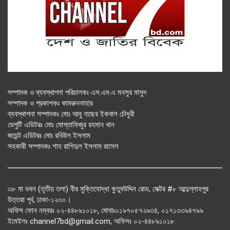
সম্পাদক ও ব্যবস্থাপনা পরিচালকঃ এস.এম.এ মনসুর মাসুদ
সম্পাদক ও প্রকাশকঃ কামরুননাহার
ব্যবস্থাপনা সম্পাদকঃ মোঃ আবু নাছের ইকবাল চৌধুরী
ডেপুটি এডিটরঃ মোঃ মোস্তাফিজুর রহমান খান
জয়েন্ট এডিটরঃ মোঃ রবিউল ইসলাম
সহকারী সম্পাদকঃ শাহ রাশিদুল ইসলাম রাসেল
৩৮ মা ভবন (তৃতীয় তলা) বীর মুক্তিযোদ্ধা কুতুবউদ্দিন রোড, সেক্টর #৮ আব্দুল্লাহপুর
উত্তরা পূর্ব, ঢাকা-১২৩০।
অফিস ফোন নম্বরঃ ০২-৪৪৮৯১০১৮, মোবাঃ০১৯৭০৫৭২৯৩৪, ০১৭১৩৩৯৪৭৯৯
ইমেইলঃ channel7bd@gmail.com, অফিসঃ ০২-৪৪৮৯১০১৮