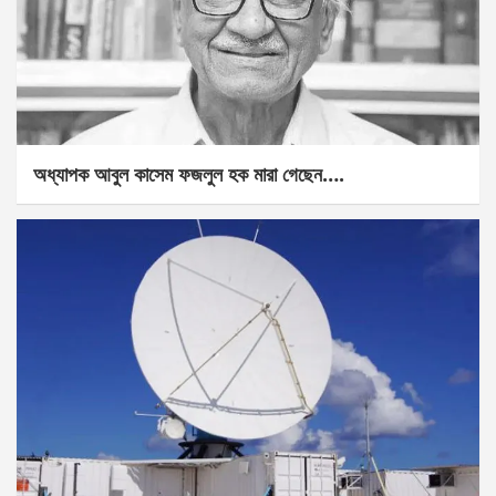
অধ্যাপক আবুল কাসেম ফজলুল হক মারা গেছেন….