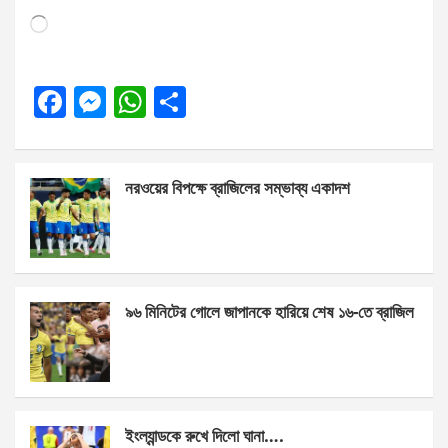
Loading…
F
M
W
S
a
es
h
h
ce
se
at
ar
নরওয়ের বিপক্ষে ব্রাজিলের সম্ভাব্য একাদশ
b
n
s
e
o
g
A
o
er
p
k
p
৯৬ মিনিটের গোলে জাপানকে হারিয়ে শেষ ১৬-তে ব্রাজিল
ইংল্যান্ডকে রুখে দিলো ঘানা….