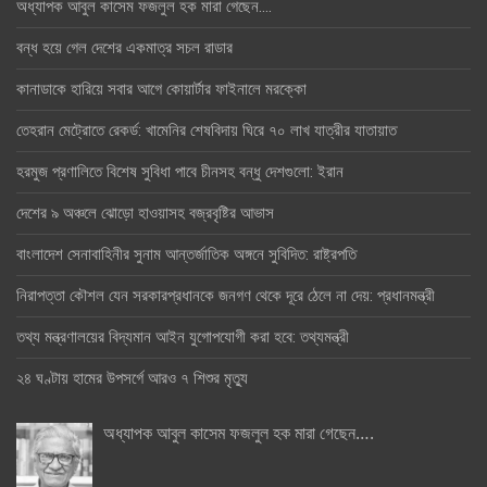
অধ্যাপক আবুল কাসেম ফজলুল হক মারা গেছেন….
বন্ধ হয়ে গেল দেশের একমাত্র সচল রাডার
কানাডাকে হারিয়ে সবার আগে কোয়ার্টার ফাইনালে মরক্কো
তেহরান মেট্রোতে রেকর্ড: খামেনির শেষবিদায় ঘিরে ৭০ লাখ যাত্রীর যাতায়াত
হরমুজ প্রণালিতে বিশেষ সুবিধা পাবে চীনসহ বন্ধু দেশগুলো: ইরান
দেশের ৯ অঞ্চলে ঝোড়ো হাওয়াসহ বজ্রবৃষ্টির আভাস
বাংলাদেশ সেনাবাহিনীর সুনাম আন্তর্জাতিক অঙ্গনে সুবিদিত: রাষ্ট্রপতি
নিরাপত্তা কৌশল যেন সরকারপ্রধানকে জনগণ থেকে দূরে ঠেলে না দেয়: প্রধানমন্ত্রী
তথ্য মন্ত্রণালয়ের বিদ্যমান আইন যুগোপযোগী করা হবে: তথ্যমন্ত্রী
২৪ ঘণ্টায় হামের উপসর্গে আরও ৭ শিশুর মৃত্যু
অধ্যাপক আবুল কাসেম ফজলুল হক মারা গেছেন….