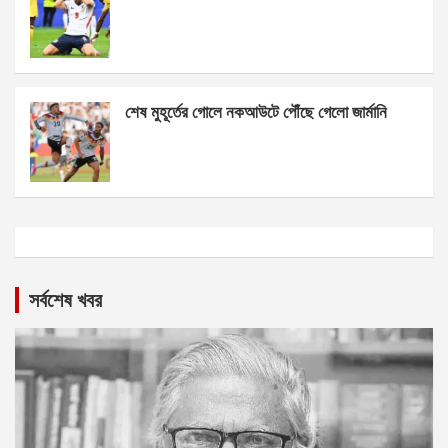
শেষ মুহূর্তের গোলে নকআউটে পৌঁছে গেলো জার্মানি
সর্বশেষ খবর