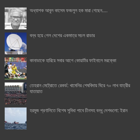
অধ্যাপক আবুল কাসেম ফজলুল হক মারা গেছেন….
বন্ধ হয়ে গেল দেশের একমাত্র সচল রাডার
কানাডাকে হারিয়ে সবার আগে কোয়ার্টার ফাইনালে মরক্কো
তেহরান মেট্রোতে রেকর্ড: খামেনির শেষবিদায় ঘিরে ৭০ লাখ যাত্রীর
যাতায়াত
হরমুজ প্রণালিতে বিশেষ সুবিধা পাবে চীনসহ বন্ধু দেশগুলো: ইরান