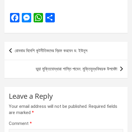
F
M
W
S
a
es
h
h
ce
se
at
ar
b
n
s
e
Post
রোববার বিদেশি কূটনীতিকদের ব্রিফ করবেন ড. ইউনূস
o
g
A
navigation
o
er
p
ভুয়া মুক্তিযোদ্ধারা শাস্তি পাবেন: মুক্তিযুদ্ধবিষয়ক উপদেষ্টা
k
p
Leave a Reply
Your email address will not be published.
Required fields
are marked
*
Comment
*