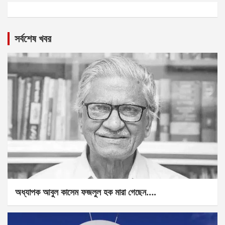
সর্বশেষ খবর
অধ্যাপক আবুল কাসেম ফজলুল হক মারা গেছেন….