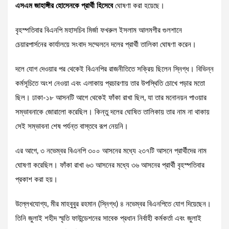
এসএম জাহাঙ্গীর হোসেনকে প্রার্থী হিসেবে
ঘোষণা করা হয়েছে।
বৃহস্পতিবার বিএনপি মহাসচিব মির্জা ফখরুল ইসলাম আলমগীর গুলশানে
চেয়ারপার্সনের কার্যালয়ে সংবাদ সম্মেলনে দলের প্রার্থী তালিকা ঘোষণা করেন।
দলে যোগ দেওয়ার পর থেকেই বিএনপির রাজনীতিতে সক্রিয় ছিলেন স্নিগ্ধ। বিভিন্ন
কর্মসূচিতে অংশ নেওয়া এবং এলাকায় প্রচারণায় তার উপস্থিতি চোখে পড়ার মতো
ছিল। ঢাকা-১৮ আসনটি আগে থেকেই ফাঁকা রাখা ছিল, যা তার মনোনয়ন পাওয়ার
সম্ভাবনাকে জোরালো করেছিল। কিন্তু দলের ঘোষিত তালিকায় তার নাম না থাকায়
সেই সম্ভাবনা শেষ পর্যন্ত বাস্তবে রূপ নেয়নি।
এর আগে, ৩ নভেম্বর বিএনপি ৩০০ আসনের মধ্যে ২৩৭টি আসনে প্রার্থীদের নাম
ঘোষণা করেছিল। ফাঁকা রাখা ৬৩ আসনের মধ্যে ৩৬ আসনের প্রার্থী বৃহস্পতিবার
প্রকাশ করা হয়।
উল্লেখযোগ্য, মীর মাহবুবুর রহমান (স্নিগ্ধ) ৪ নভেম্বর বিএনপিতে যোগ দিয়েছেন।
তিনি জুলাই শহীদ স্মৃতি ফাউন্ডেশনের সাবেক প্রধান নির্বাহী কর্মকর্তা এবং জুলাই