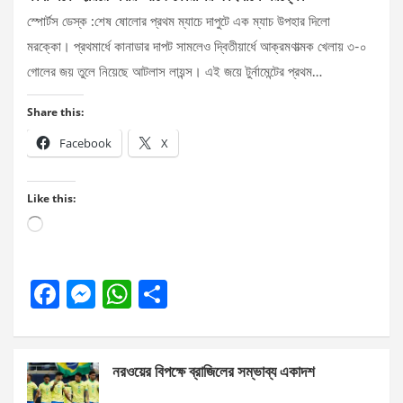
স্পোর্টস ডেস্ক :শেষ ষোলোর প্রথম ম্যাচে দাপুটে এক ম্যাচ উপহার দিলো
মরক্কো। প্রথমার্ধে কানাডার দাপট সামলেও দ্বিতীয়ার্ধে আক্রমণাত্মক খেলায় ৩-০
গোলের জয় তুলে নিয়েছে আটলাস লায়ন্স। এই জয়ে টুর্নামেন্টের প্রথম…
Share this:
Facebook
X
Like this:
Loading…
F
M
W
S
a
es
h
h
ce
se
at
ar
নরওয়ের বিপক্ষে ব্রাজিলের সম্ভাব্য একাদশ
b
n
s
e