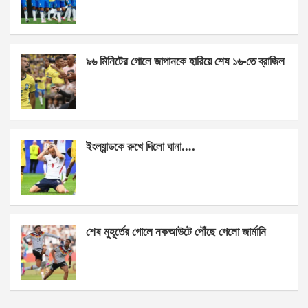
o
g
A
o
er
p
k
p
৯৬ মিনিটের গোলে জাপানকে হারিয়ে শেষ ১৬-তে ব্রাজিল
ইংল্যান্ডকে রুখে দিলো ঘানা….
শেষ মুহূর্তের গোলে নকআউটে পৌঁছে গেলো জার্মানি