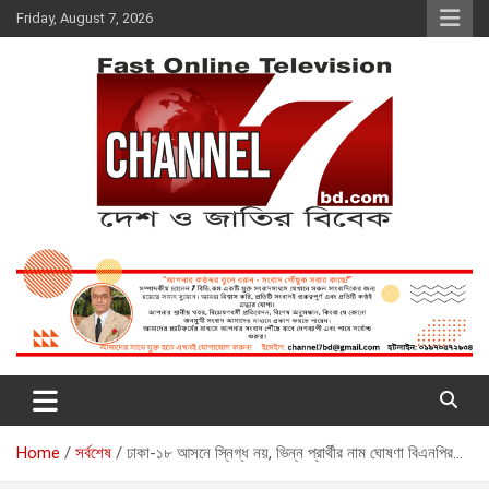
Skip
Friday, August 7, 2026
to
content
Fast Online Television –
দেশ ও জাতির বিবেক
CHANNEL7BD.COM
Home
সর্বশেষ
ঢাকা-১৮ আসনে স্নিগ্ধ নয়, ভিন্ন প্রার্থীর নাম ঘোষণা বিএনপির…