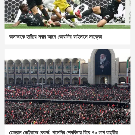
কানাডাকে হারিয়ে সবার আগে কোয়ার্টার ফাইনালে মরক্কো
তেহরান মেট্রোতে রেকর্ড: খামেনির শেষবিদায় ঘিরে ৭০ লাখ যাত্রীর