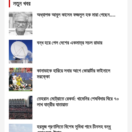
নতুন খবর
অধ্যাপক আবুল কাসেম ফজলুল হক মারা গেছেন….
বন্ধ হয়ে গেল দেশের একমাত্র সচল রাডার
কানাডাকে হারিয়ে সবার আগে কোয়ার্টার ফাইনালে
মরক্কো
তেহরান মেট্রোতে রেকর্ড: খামেনির শেষবিদায় ঘিরে ৭০
লাখ যাত্রীর যাতায়াত
হরমুজ প্রণালিতে বিশেষ সুবিধা পাবে চীনসহ বন্ধু