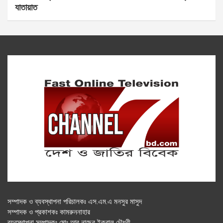
যাতায়াত
সম্পাদক ও ব্যবস্থাপনা পরিচালকঃ এস.এম.এ মনসুর মাসুদ
সম্পাদক ও প্রকাশকঃ কামরুননাহার
ব্যবস্থাপনা সম্পাদকঃ মোঃ আবু নাছের ইকবাল চৌধুরী