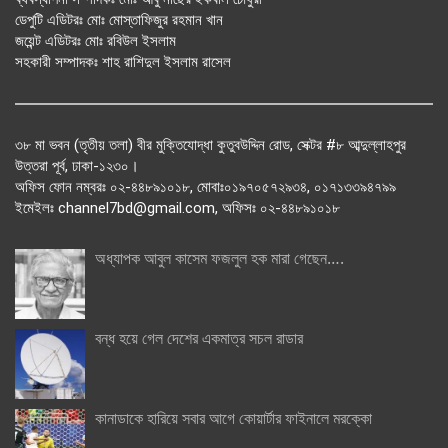
ডেপুটি এডিটরঃ মোঃ মোস্তাফিজুর রহমান খান
জয়েন্ট এডিটরঃ মোঃ রবিউল ইসলাম
সহকারী সম্পাদকঃ শাহ রাশিদুল ইসলাম রাসেল
৩৮ মা ভবন (তৃতীয় তলা) বীর মুক্তিযোদ্ধা কুতুবউদ্দিন রোড, সেক্টর #৮ আব্দুল্লাহপুর
উত্তরা পূর্ব, ঢাকা-১২৩০।
অফিস ফোন নম্বরঃ ০২-৪৪৮৯১০১৮, মোবাঃ০১৯৭০৫৭২৯৩৪, ০১৭১৩৩৯৪৭৯৯
ইমেইলঃ channel7bd@gmail.com, অফিসঃ ০২-৪৪৮৯১০১৮
অধ্যাপক আবুল কাসেম ফজলুল হক মারা গেছেন….
বন্ধ হয়ে গেল দেশের একমাত্র সচল রাডার
কানাডাকে হারিয়ে সবার আগে কোয়ার্টার ফাইনালে মরক্কো