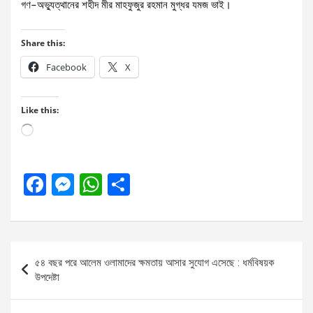
গণ–অভ্যুত্থানের শহীদ মীর মাহফুজুর রহমান মুগ্ধর যমজ ভাই।
Share this:
Facebook
X
Like this:
Loading…
F
M
W
S
a
es
h
h
ce
se
at
ar
b
n
s
e
Post
৫৪ বছর পরে আলেম ওলামাদের ক্ষমতায় আসার সুযোগ এসেছে : ধর্মবিষয়ক
o
g
A
navigation
উপদেষ্টা
o
er
p