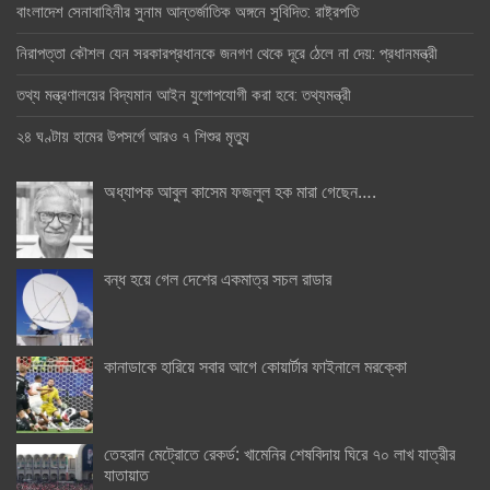
বাংলাদেশ সেনাবাহিনীর সুনাম আন্তর্জাতিক অঙ্গনে সুবিদিত: রাষ্ট্রপতি
নিরাপত্তা কৌশল যেন সরকারপ্রধানকে জনগণ থেকে দূরে ঠেলে না দেয়: প্রধানমন্ত্রী
তথ্য মন্ত্রণালয়ের বিদ্যমান আইন যুগোপযোগী করা হবে: তথ্যমন্ত্রী
২৪ ঘণ্টায় হামের উপসর্গে আরও ৭ শিশুর মৃত্যু
অধ্যাপক আবুল কাসেম ফজলুল হক মারা গেছেন….
বন্ধ হয়ে গেল দেশের একমাত্র সচল রাডার
কানাডাকে হারিয়ে সবার আগে কোয়ার্টার ফাইনালে মরক্কো
তেহরান মেট্রোতে রেকর্ড: খামেনির শেষবিদায় ঘিরে ৭০ লাখ যাত্রীর
যাতায়াত