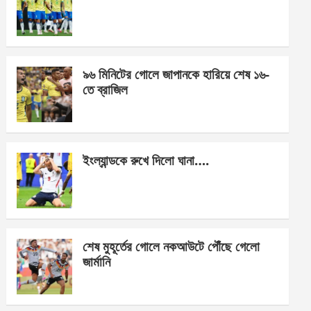
o
g
A
o
er
p
k
p
৯৬ মিনিটের গোলে জাপানকে হারিয়ে শেষ ১৬-
তে ব্রাজিল
ইংল্যান্ডকে রুখে দিলো ঘানা….
শেষ মুহূর্তের গোলে নকআউটে পৌঁছে গেলো
জার্মানি