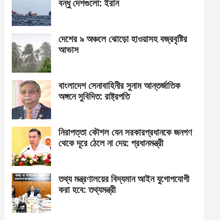
বন্ধু দেশগুলো: ইরান
দেশের ৯ অঞ্চলে ঝোড়ো হাওয়াসহ বজ্রবৃষ্টির
আভাস
বাংলাদেশ সেনাবাহিনীর সুনাম আন্তর্জাতিক
অঙ্গনে সুবিদিত: রাষ্ট্রপতি
নিরাপত্তা কৌশল যেন সরকারপ্রধানকে জনগণ
থেকে দূরে ঠেলে না দেয়: প্রধানমন্ত্রী
তথ্য মন্ত্রণালয়ের বিদ্যমান আইন যুগোপযোগী
করা হবে: তথ্যমন্ত্রী