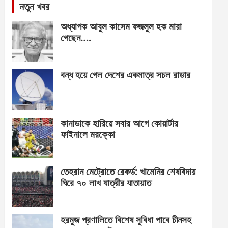
নতুন খবর
অধ্যাপক আবুল কাসেম ফজলুল হক মারা
গেছেন….
বন্ধ হয়ে গেল দেশের একমাত্র সচল রাডার
কানাডাকে হারিয়ে সবার আগে কোয়ার্টার
ফাইনালে মরক্কো
তেহরান মেট্রোতে রেকর্ড: খামেনির শেষবিদায়
ঘিরে ৭০ লাখ যাত্রীর যাতায়াত
হরমুজ প্রণালিতে বিশেষ সুবিধা পাবে চীনসহ