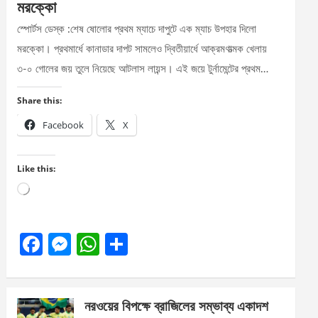
মরক্কো
স্পোর্টস ডেস্ক :শেষ ষোলোর প্রথম ম্যাচে দাপুটে এক ম্যাচ উপহার দিলো
মরক্কো। প্রথমার্ধে কানাডার দাপট সামলেও দ্বিতীয়ার্ধে আক্রমণাত্মক খেলায়
৩-০ গোলের জয় তুলে নিয়েছে আটলাস লায়ন্স। এই জয়ে টুর্নামেন্টের প্রথম…
Share this:
Facebook
X
Like this:
Loading…
F
M
W
S
a
es
h
h
ce
se
at
ar
নরওয়ের বিপক্ষে ব্রাজিলের সম্ভাব্য একাদশ
b
n
s
e