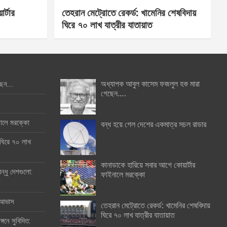
র্টার
তেহরান মেট্রোতে রেকর্ড: খামেনির শেষবিদায়
ঘিরে ৭০ লাখ যাত্রীর যাতায়াত
অধ্যাপক আবুল কাসেম ফজলুল হক মারা
ছেন….
গেছেন….
ইনালে মরক্কো
বন্ধ হয়ে গেল দেশের একমাত্র সচল রাডার
 ঘিরে ৭০ লাখ
কানাডাকে হারিয়ে সবার আগে কোয়ার্টার
ন্ধু দেশগুলো:
ফাইনালে মরক্কো
র আভাস
তেহরান মেট্রোতে রেকর্ড: খামেনির শেষবিদায়
ঘিরে ৭০ লাখ যাত্রীর যাতায়াত
্গনে সুবিদিত: