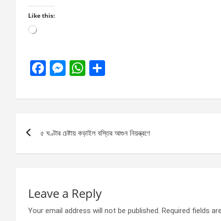
Like this:
Loading…
F
M
W
S
a
es
h
h
ce
se
at
ar
b
n
s
e
Post
o
g
A
৫ ঘণ্টার চেষ্টায় কড়াইল বস্তির আগুন নিয়ন্ত্রণে
navigation
o
er
p
k
p
Leave a Reply
Your email address will not be published.
Required fields a