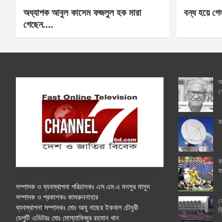
অধ্যাপক আবুল কাসেম ফজলুল হক মারা
বন্ধ হয়ে গ
গেছেন….
অ
গ
ব
ক
ফ
সম্পাদক ও ব্যবস্থাপনা পরিচালকঃ এস.এম.এ মনসুর মাসুদ
সম্পাদক ও প্রকাশকঃ কামরুননাহার
ত
ব্যবস্থাপনা সম্পাদকঃ মোঃ আবু নাছের ইকবাল চৌধুরী
ঘ
ডেপুটি এডিটরঃ মোঃ মোস্তাফিজুর রহমান খান