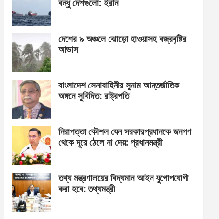
বন্ধু দেশগুলো: ইরান
দেশের ৯ অঞ্চলে ঝোড়ো হাওয়াসহ বজ্রবৃষ্টির
আভাস
বাংলাদেশ সেনাবাহিনীর সুনাম আন্তর্জাতিক
অঙ্গনে সুবিদিত: রাষ্ট্রপতি
নিরাপত্তা কৌশল যেন সরকারপ্রধানকে জনগণ
থেকে দূরে ঠেলে না দেয়: প্রধানমন্ত্রী
তথ্য মন্ত্রণালয়ের বিদ্যমান আইন যুগোপযোগী
করা হবে: তথ্যমন্ত্রী