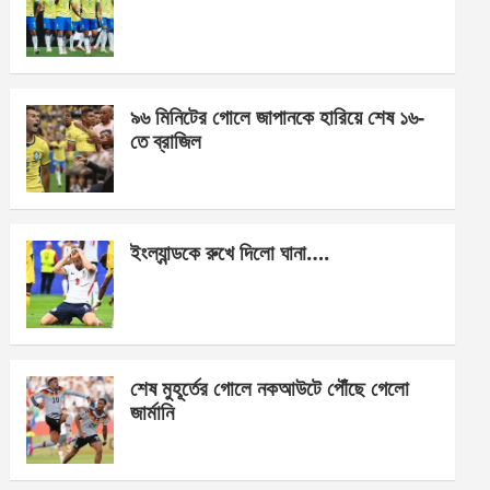
o
g
A
o
er
p
k
p
৯৬ মিনিটের গোলে জাপানকে হারিয়ে শেষ ১৬-
তে ব্রাজিল
ইংল্যান্ডকে রুখে দিলো ঘানা….
শেষ মুহূর্তের গোলে নকআউটে পৌঁছে গেলো
জার্মানি