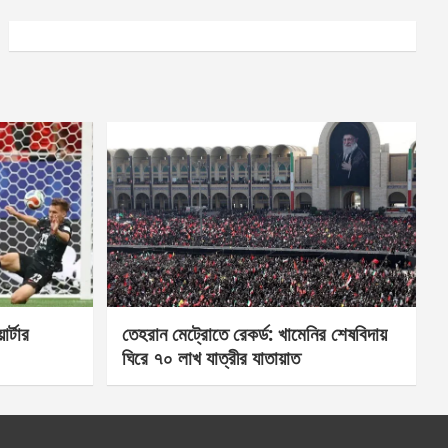
র্টার
তেহরান মেট্রোতে রেকর্ড: খামেনির শেষবিদায়
ঘিরে ৭০ লাখ যাত্রীর যাতায়াত