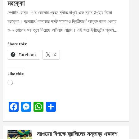
মরক্কো
স্পোর্টস ডেস্ক :শেষ ষোলোর প্রথম ম্যাচে দাপুটে এক ম্যাচ উপহার দিলো
মরক্কো। প্রথমার্ধে কানাডার দাপট সামলেও দ্বিতীয়ার্ধে আক্রমণাত্মক খেলায়
৩-০ গোলের জয় তুলে নিয়েছে আটলাস লায়ন্স। এই জয়ে টুর্নামেন্টের প্রথম…
Share this:
Facebook
X
Like this:
Loading…
F
M
W
S
a
es
h
h
ce
se
at
ar
নরওয়ের বিপক্ষে ব্রাজিলের সম্ভাব্য একাদশ
b
n
s
e