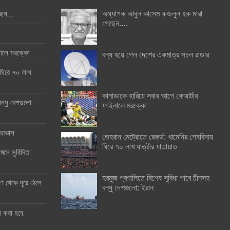
অধ্যাপক আবুল কাসেম ফজলুল হক মারা
ছেন….
গেছেন….
ইনালে মরক্কো
বন্ধ হয়ে গেল দেশের একমাত্র সচল রাডার
 ঘিরে ৭০ লাখ
কানাডাকে হারিয়ে সবার আগে কোয়ার্টার
ন্ধু দেশগুলো:
ফাইনালে মরক্কো
র আভাস
তেহরান মেট্রোতে রেকর্ড: খামেনির শেষবিদায়
ঘিরে ৭০ লাখ যাত্রীর যাতায়াত
্গনে সুবিদিত:
হরমুজ প্রণালিতে বিশেষ সুবিধা পাবে চীনসহ
 থেকে দূরে ঠেলে
বন্ধু দেশগুলো: ইরান
ী করা হবে: