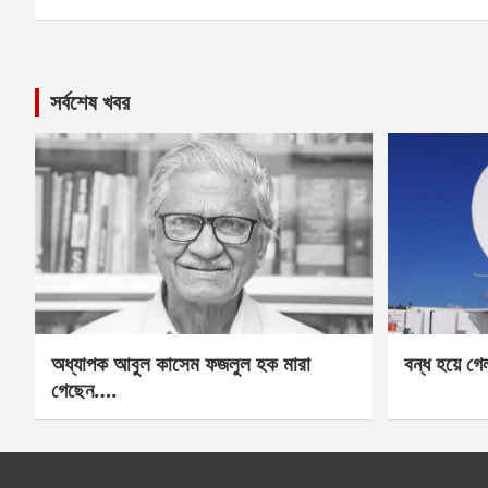
সর্বশেষ খবর
অধ্যাপক আবুল কাসেম ফজলুল হক মারা
বন্ধ হয়ে গ
গেছেন….