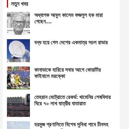
নতুন খবর
অধ্যাপক আবুল কাসেম ফজলুল হক মারা
গেছেন….
বন্ধ হয়ে গেল দেশের একমাত্র সচল রাডার
কানাডাকে হারিয়ে সবার আগে কোয়ার্টার
ফাইনালে মরক্কো
তেহরান মেট্রোতে রেকর্ড: খামেনির শেষবিদায়
ঘিরে ৭০ লাখ যাত্রীর যাতায়াত
হরমুজ প্রণালিতে বিশেষ সুবিধা পাবে চীনসহ