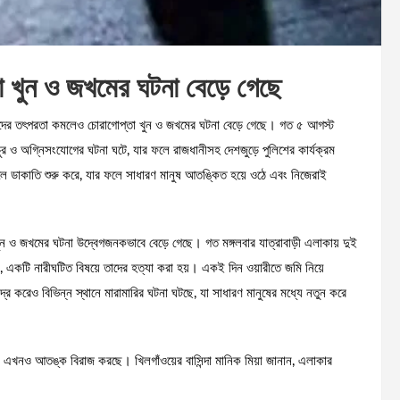
খুন ও জখমের ঘটনা বেড়ে গেছে
কাতদের তৎপরতা কমলেও চোরাগোপ্তা খুন ও জখমের ঘটনা বেড়ে গেছে। গত ৫ আগস্ট
াঙচুর ও অগ্নিসংযোগের ঘটনা ঘটে, যার ফলে রাজধানীসহ দেশজুড়ে পুলিশের কার্যক্রম
ঞ্চলে ডাকাতি শুরু করে, যার ফলে সাধারণ মানুষ আতঙ্কিত হয়ে ওঠে এবং নিজেরাই
ন ও জখমের ঘটনা উদ্বেগজনকভাবে বেড়ে গেছে। গত মঙ্গলবার যাত্রাবাড়ী এলাকায় দুই
, একটি নারীঘটিত বিষয়ে তাদের হত্যা করা হয়। একই দিন ওয়ারীতে জমি নিয়ে
র করেও বিভিন্ন স্থানে মারামারির ঘটনা ঘটছে, যা সাধারণ মানুষের মধ্যে নতুন করে
যে এখনও আতঙ্ক বিরাজ করছে। খিলগাঁওয়ের বাসিন্দা মানিক মিয়া জানান, এলাকার