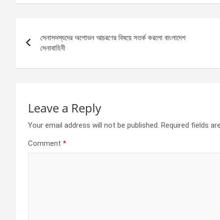
ce
se
at
ar
b
n
s
e
Post
o
g
A
সেনাসদস্যদের অশোভন আচরণের বিষয়ে সতর্ক করলো বাংলাদেশ
navigation
o
er
p
সেনাবাহিনী
k
p
Leave a Reply
Your email address will not be published.
Required fields a
Comment
*