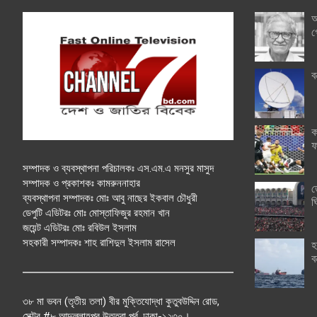
অ
গ
ব
ক
ফ
সম্পাদক ও ব্যবস্থাপনা পরিচালকঃ এস.এম.এ মনসুর মাসুদ
সম্পাদক ও প্রকাশকঃ কামরুননাহার
ত
ব্যবস্থাপনা সম্পাদকঃ মোঃ আবু নাছের ইকবাল চৌধুরী
ঘ
ডেপুটি এডিটরঃ মোঃ মোস্তাফিজুর রহমান খান
জয়েন্ট এডিটরঃ মোঃ রবিউল ইসলাম
সহকারী সম্পাদকঃ শাহ রাশিদুল ইসলাম রাসেল
হ
ব
৩৮ মা ভবন (তৃতীয় তলা) বীর মুক্তিযোদ্ধা কুতুবউদ্দিন রোড,
সেক্টর #৮ আব্দুল্লাহপুর উত্তরা পূর্ব, ঢাকা-১২৩০।