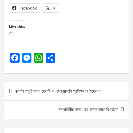
Facebook
X
Like this:
Loading…
F
M
W
S
a
es
h
h
ce
se
at
ar
b
n
s
e
Post
নওগাঁর পত্নীতলায় সেলাই ও এমব্রয়ডারি প্রশিক্ষণের উদ্বোধন
o
g
A
navigation
o
er
p
সেনাবাহিনীর হাতে দুই মাদক কারবারি আটক
k
p