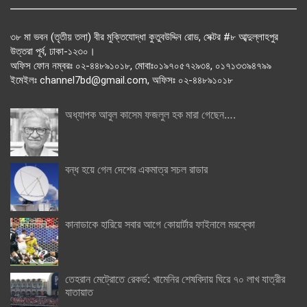
৩৮ মা ভবন (তৃতীয় তলা) বীর মুক্তিযোদ্ধা কুতুবউদ্দিন রোড, সেক্টর #৮ আব্দুল্লাহপুর
উত্তরা পূর্ব, ঢাকা-১২৩০।
অফিস ফোন নম্বরঃ ০২-৪৪৮৯১০১৮, মোবাঃ০১৯৭০৫৭২৯৩৪, ০১৭১৩৩৯৪৭৯৯
ইমেইলঃ channel7bd@gmail.com, অফিসঃ ০২-৪৪৮৯১০১৮
অধ্যাপক আবুল কাসেম ফজলুল হক মারা গেছেন….
বন্ধ হয়ে গেল দেশের একমাত্র সচল রাডার
কানাডাকে হারিয়ে সবার আগে কোয়ার্টার ফাইনালে মরক্কো
তেহরান মেট্রোতে রেকর্ড: খামেনির শেষবিদায় ঘিরে ৭০ লাখ যাত্রীর
যাতায়াত