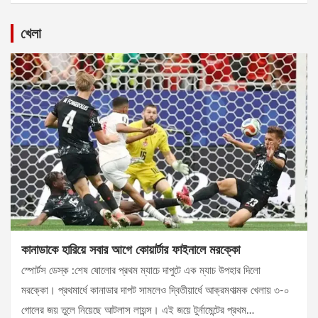
খেলা
কানাডাকে হারিয়ে সবার আগে কোয়ার্টার ফাইনালে মরক্কো
স্পোর্টস ডেস্ক :শেষ ষোলোর প্রথম ম্যাচে দাপুটে এক ম্যাচ উপহার দিলো
মরক্কো। প্রথমার্ধে কানাডার দাপট সামলেও দ্বিতীয়ার্ধে আক্রমণাত্মক খেলায় ৩-০
গোলের জয় তুলে নিয়েছে আটলাস লায়ন্স। এই জয়ে টুর্নামেন্টের প্রথম…