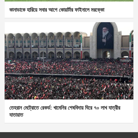
কানাডাকে হারিয়ে সবার আগে কোয়ার্টার ফাইনালে মরক্কো
তেহরান মেট্রোতে রেকর্ড: খামেনির শেষবিদায় ঘিরে ৭০ লাখ যাত্রীর
যাতায়াত