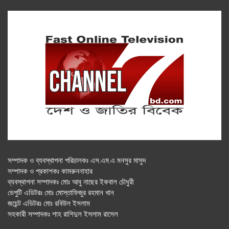
সম্পাদক ও ব্যবস্থাপনা পরিচালকঃ এস.এম.এ মনসুর মাসুদ
সম্পাদক ও প্রকাশকঃ কামরুননাহার
ব্যবস্থাপনা সম্পাদকঃ মোঃ আবু নাছের ইকবাল চৌধুরী
ডেপুটি এডিটরঃ মোঃ মোস্তাফিজুর রহমান খান
জয়েন্ট এডিটরঃ মোঃ রবিউল ইসলাম
সহকারী সম্পাদকঃ শাহ রাশিদুল ইসলাম রাসেল