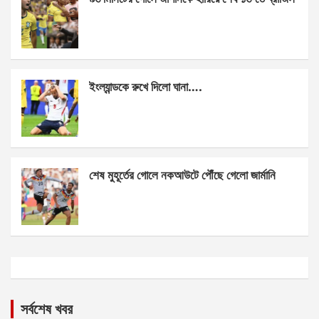
ইংল্যান্ডকে রুখে দিলো ঘানা….
শেষ মুহূর্তের গোলে নকআউটে পৌঁছে গেলো জার্মানি
সর্বশেষ খবর