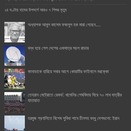
২৪ ঘণ্টায় হামের উপসর্গে আরও ৭ শিশুর মৃত্যু
অধ্যাপক আবুল কাসেম ফজলুল হক মারা গেছেন….
বন্ধ হয়ে গেল দেশের একমাত্র সচল রাডার
কানাডাকে হারিয়ে সবার আগে কোয়ার্টার ফাইনালে মরক্কো
তেহরান মেট্রোতে রেকর্ড: খামেনির শেষবিদায় ঘিরে ৭০ লাখ যাত্রীর
যাতায়াত
হরমুজ প্রণালিতে বিশেষ সুবিধা পাবে চীনসহ বন্ধু দেশগুলো: ইরান