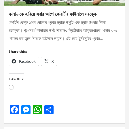
কানাডাকে হারিয়ে সবার আগে কোয়ার্টার ফাইনালে মরক্কো
স্পোর্টস ডেস্ক :শেষ ষোলোর প্রথম ম্যাচে দাপুটে এক ম্যাচ উপহার দিলো
মরক্কো। প্রথমার্ধে কানাডার দাপট সামলেও দ্বিতীয়ার্ধে আক্রমণাত্মক খেলায় ৩-০
গোলের জয় তুলে নিয়েছে আটলাস লায়ন্স। এই জয়ে টুর্নামেন্টের প্রথম…
Share this:
Facebook
X
Like this:
Loading…
F
M
W
S
a
es
h
h
ce
se
at
ar