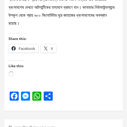
ধ্বংসাবশেষ দেখতে আটলান্টিকের তলদেশে ভ্রমণে যান। কানাডার নিউফাউন্ডল্যান্ড
উপকূল থেকে প্রায় ৬০০ কিলোমিটার দূরে জাহাজের ধ্বংসাবশেষের অবস্থান
রয়েছে।
Share this:
Facebook
X
Like this:
Loading…
F
M
W
S
a
es
h
h
ce
se
at
ar
b
n
s
e
Post