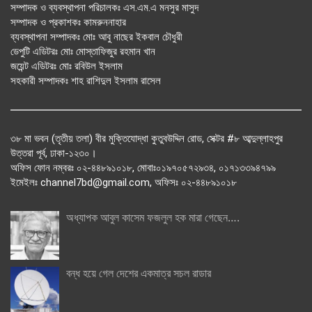
সম্পাদক ও ব্যবস্থাপনা পরিচালকঃ এস.এম.এ মনসুর মাসুদ
সম্পাদক ও প্রকাশকঃ কামরুননাহার
ব্যবস্থাপনা সম্পাদকঃ মোঃ আবু নাছের ইকবাল চৌধুরী
ডেপুটি এডিটরঃ মোঃ মোস্তাফিজুর রহমান খান
জয়েন্ট এডিটরঃ মোঃ রবিউল ইসলাম
সহকারী সম্পাদকঃ শাহ রাশিদুল ইসলাম রাসেল
৩৮ মা ভবন (তৃতীয় তলা) বীর মুক্তিযোদ্ধা কুতুবউদ্দিন রোড, সেক্টর #৮ আব্দুল্লাহপুর
উত্তরা পূর্ব, ঢাকা-১২৩০।
অফিস ফোন নম্বরঃ ০২-৪৪৮৯১০১৮, মোবাঃ০১৯৭০৫৭২৯৩৪, ০১৭১৩৩৯৪৭৯৯
ইমেইলঃ channel7bd@gmail.com, অফিসঃ ০২-৪৪৮৯১০১৮
অধ্যাপক আবুল কাসেম ফজলুল হক মারা গেছেন….
বন্ধ হয়ে গেল দেশের একমাত্র সচল রাডার