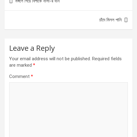
মঙ্গলে গিয়ে বিপাকে নাসা-র যান
o
g
A
navigation
o
er
p
চাঁদে মিলল পানি
k
p
Leave a Reply
Your email address will not be published.
Required fields
are marked
*
Comment
*