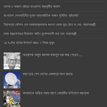
দেশের ৯ অঞ্চলে ঝোড়ো হাওয়াসহ বজ্রবৃষ্টির আভাস
বাংলাদেশ সেনাবাহিনীর সুনাম আন্তর্জাতিক অঙ্গনে সুবিদিত: রাষ্ট্রপতি
নিরাপত্তা কৌশল যেন সরকারপ্রধানকে জনগণ থেকে দূরে ঠেলে না দেয়: প্রধানমন্ত্রী
তথ্য মন্ত্রণালয়ের বিদ্যমান আইন যুগোপযোগী করা হবে: তথ্যমন্ত্রী
২৪ ঘণ্টায় হামের উপসর্গে আরও ৭ শিশুর মৃত্যু
অধ্যাপক আবুল কাসেম ফজলুল হক মারা গেছেন….
বন্ধ হয়ে গেল দেশের একমাত্র সচল রাডার
কানাডাকে হারিয়ে সবার আগে কোয়ার্টার ফাইনালে মরক্কো