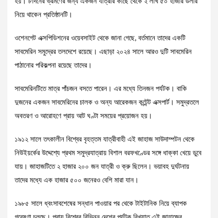
হয়। ৮দিনের ভ্রমণের জন্য একজন যাত্রীর কাছে থেকে ২ লাখ ৫০ হাজার ডলার
নিয়ে থাকেন প্রতিষ্ঠানটি।
ওশেনগেট এক্সপিডিশনের ওয়েবসাইট থেকে জানা গেছে, বর্তমানে তাদের একটি
সাবমেরিন সমুদ্রের তলদেশে রয়েছে। এছাড়া ২০২৪ সালে আরও দুটি সাবমেরিন
পাঠানোর পরিকল্পনা রয়েছে তাদের।
সাবমেরিনটিতে মাত্র পাঁচজন বসতে পারেন। এর মধ্যে তিনজন পর্যটক। বাকি
দুজনের একজন সাবমেরিনের চালক ও অন্য আরেকজন কন্টেন্ট এক্সপার্ট। সমুদ্রতলে
অবতরণ ও আরোহণে প্রায় আট ঘণ্টা সময়ের প্রয়োজন হয়।
১৯১২ সালে তৎকালীন বিশ্বের বৃহত্তম যাত্রীবাহী এই জাহাজ সাউদাম্পটন থেকে
নিউইয়র্কের উদ্দেশ্যে প্রথম সমুদ্রযাত্রায় বিশাল বরফখণ্ডের সঙ্গে ধাক্কা খেয়ে ডুবে
যায়। জাহাজটিতে ২ হাজার ২০০ জন যাত্রী ও ক্রু ছিলেন। ভয়াবহ দুর্ঘটনায়
তাদের মধ্যে এক হাজার ৫০০ জনেরও বেশি মারা যান।
১৯৮৫ সালে ধ্বংসাবশেষের সন্ধান পাওয়ার পর থেকে টাইটানিক নিয়ে ব্যাপক
গবেষণা চলছে। প্রায় বিশ্বের বিভিন্ন দেশের পর্যটক বিখ্যাত এই জাহাজের