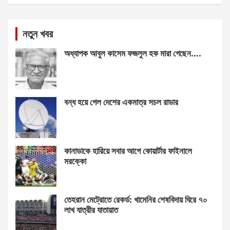
নতুন খবর
অধ্যাপক আবুল কাসেম ফজলুল হক মারা গেছেন….
বন্ধ হয়ে গেল দেশের একমাত্র সচল রাডার
কানাডাকে হারিয়ে সবার আগে কোয়ার্টার ফাইনালে
মরক্কো
তেহরান মেট্রোতে রেকর্ড: খামেনির শেষবিদায় ঘিরে ৭০
লাখ যাত্রীর যাতায়াত