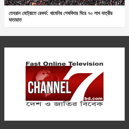
তেহরান মেট্রোতে রেকর্ড: খামেনির শেষবিদায় ঘিরে ৭০ লাখ যাত্রীর
যাতায়াত