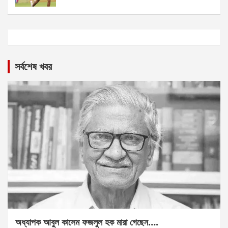
সর্বশেষ খবর
অধ্যাপক আবুল কাসেম ফজলুল হক মারা গেছেন….