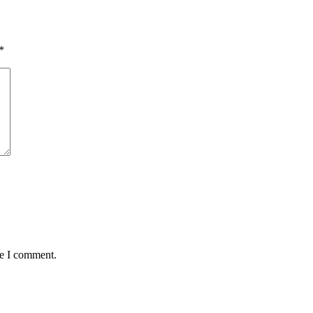
*
me I comment.