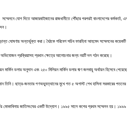
চ্ছেন। সম্মেলনে যোগ দিতে আজারবাইজানের রাজধানীতে পৌঁছার পরপরই বাংলাদেশের কর্মকর্তা,
 দেন।
ন্ত ঘোষণায় অন্তর্ভুক্ত করা। বৈঠকে পরিবেশ সচিব ফারহিনা আহমেদ সম্মেলনের কয়েকটি গুরু
্তর ও অভিযোজন প্রক্রিয়াসহ প্রধান ক্ষেত্রে আলোচনার জন্য নয়টি দল গঠন করেছে।
়ন মার্কিন ডলার অনুদান এবং ২৫০ মিলিয়ন মার্কিন ডলার ঋণ জলবায়ু অর্থায়ন হিসেবে পেয়ে
তিনি। ছাত্র-জনতার গণঅভ্যুত্থানের মুখে গত ৫ অগাস্ট শেখ হাসিনা সরকারের পতনের পর গত
বিপর্যয় মোকাবিলায় জাতিসংঘের একটি উদ্যোগ। ১৯৯৫ সালে কপের প্রথম সম্মেলন হয়। ১৯৯৯ সা