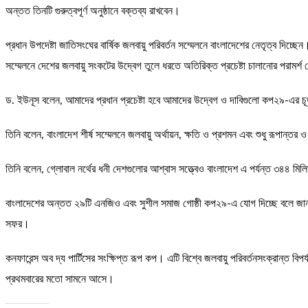
অন্তত তিনটি গুরুত্বপূর্ণ অনুষ্ঠানে বক্তব্য রাখবেন।
প্রধান উপদেষ্টা জাতিসংঘের বার্ষিক জলবায়ু পরিবর্তন সম্মেলনে বাংলাদেশের নেতৃত্ব দি
সম্মেলনে দেশের জলবায়ু সংকটের উদ্বেগ তুলে ধরতে অতিরিক্ত প্রচেষ্টা চালানোর পরামর্শ
ড. ইউনূস বলেন, আমাদের প্রধান প্রচেষ্টা হবে আমাদের উদ্বেগ ও দাবিগুলো কপ২৯-এর চূড়া
তিনি বলেন, বাংলাদেশ শীর্ষ সম্মেলনে জলবায়ু অর্থায়ন, ক্ষতি ও প্রশমন এবং শুধু রূপান
তিনি বলেন, গ্লোবাল নর্থের ধনী দেশগুলোর আশ্বাস সত্ত্বেও বাংলাদেশ এ পর্যন্ত ৩৪৪ মিলিয
বাংলাদেশের অন্তত ২৯টি এনজিও এবং সুশীল সমাজ গোষ্ঠী কপ২৯-এ যোগ দিচ্ছে বলে জানান 
সফর।
কনফারেন্স অব দ্য পার্টিসের সংক্ষিপ্ত রূপ কপ। এটি বিশ্বে জলবায়ু পরিবর্তনসংক্রান্ত 
প্রথমবারের মতো সামনে আসে।