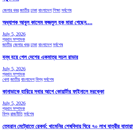
জেলার খবর
জাতীয়
ঢাকা
বাংলাদেশ
শিক্ষা
সর্বশেষ
অধ্যাপক আবুল কাসেম ফজলুল হক মারা গেছেন….
July 5, 2026
প্রধান সম্পাদক
জাতীয়
জেলার খবর
ঢাকা
বাংলাদেশ
সর্বশেষ
বন্ধ হয়ে গেল দেশের একমাত্র সচল রাডার
July 5, 2026
প্রধান সম্পাদক
খেলা
জাতীয়
বাংলাদেশ
বিশ্ব
সর্বশেষ
কানাডাকে হারিয়ে সবার আগে কোয়ার্টার ফাইনালে মরক্কো
July 5, 2026
প্রধান সম্পাদক
বিশ্ব
রাজনীতি
সর্বশেষ
তেহরান মেট্রোতে রেকর্ড: খামেনির শেষবিদায় ঘিরে ৭০ লাখ যাত্রীর যাতায়