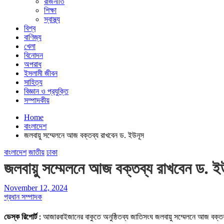
রাজনীতি
শিক্ষা
স্বাস্থ্য
বিশ্ব
বাণিজ্য
খেলা
বিনোদন
অপরাধ
ইসলামী জীবন
সাহিত্য
বিজ্ঞান ও প্রযুক্তি
সম্পাদকীয়
Home
বাংলাদেশ
জলবায়ু সম্মেলনে আজ বক্তব্য রাখবেন ড. ইউনূস
বাংলাদেশ
জাতীয়
ঢাকা
জলবায়ু সম্মেলনে আজ বক্তব্য রাখবেন ড. ই
November 12, 2024
প্রধান সম্পাদক
ডেস্ক রিপোর্ট :
আজারবাইজানের বাকুতে অনুষ্ঠিতব্য জাতিসংঘ জলবায়ু সম্মেলনে আজ বক্তব্