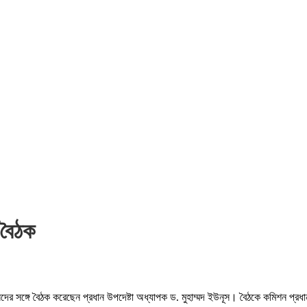
 বৈঠক
্রধানদের সঙ্গে বৈঠক করেছেন প্রধান উপদেষ্টা অধ্যাপক ড. মুহাম্মদ ইউনূস। বৈঠকে কমিশন প