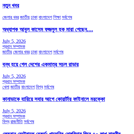
নতুন খবর
জেলার খবর
জাতীয়
ঢাকা
বাংলাদেশ
শিক্ষা
সর্বশেষ
অধ্যাপক আবুল কাসেম ফজলুল হক মারা গেছেন….
July 5, 2026
প্রধান সম্পাদক
জাতীয়
জেলার খবর
ঢাকা
বাংলাদেশ
সর্বশেষ
বন্ধ হয়ে গেল দেশের একমাত্র সচল রাডার
July 5, 2026
প্রধান সম্পাদক
খেলা
জাতীয়
বাংলাদেশ
বিশ্ব
সর্বশেষ
কানাডাকে হারিয়ে সবার আগে কোয়ার্টার ফাইনালে মরক্কো
July 5, 2026
প্রধান সম্পাদক
বিশ্ব
রাজনীতি
সর্বশেষ
তেহরান মেট্রোতে রেকর্ড: খামেনির শেষবিদায় ঘিরে ৭০ লাখ যাত্রীর