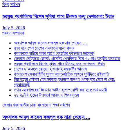
বিশ্ব
সর্বশেষ
হরমুজ প্রণালিতে বিশেষ সুবিধা পাবে চীনসহ বন্ধু দেশগুলো: ইরান
July 5, 2026
প্রধান সম্পাদক
অধ্যাপক আবুল কাসেম ফজলুল হক মারা গেছেন….
বন্ধ হয়ে গেল দেশের একমাত্র সচল রাডার
কানাডাকে হারিয়ে সবার আগে কোয়ার্টার ফাইনালে মরক্কো
তেহরান মেট্রোতে রেকর্ড: খামেনির শেষবিদায় ঘিরে ৭০ লাখ যাত্রীর যাতায়াত
হরমুজ প্রণালিতে বিশেষ সুবিধা পাবে চীনসহ বন্ধু দেশগুলো: ইরান
দেশের ৯ অঞ্চলে ঝোড়ো হাওয়াসহ বজ্রবৃষ্টির আভাস
বাংলাদেশ সেনাবাহিনীর সুনাম আন্তর্জাতিক অঙ্গনে সুবিদিত: রাষ্ট্রপতি
নিরাপত্তা কৌশল যেন সরকারপ্রধানকে জনগণ থেকে দূরে ঠেলে না দেয়:
প্রধানমন্ত্রী
তথ্য মন্ত্রণালয়ের বিদ্যমান আইন যুগোপযোগী করা হবে: তথ্যমন্ত্রী
২৪ ঘণ্টায় হামের উপসর্গে আরও ৭ শিশুর মৃত্যু
জেলার খবর
জাতীয়
ঢাকা
বাংলাদেশ
শিক্ষা
সর্বশেষ
অধ্যাপক আবুল কাসেম ফজলুল হক মারা গেছেন….
July 5, 2026