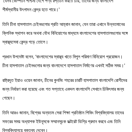
‘যেসব কোম্পানি পশ্চিমা দেশে পণ্য রপ্তানি করতে চায়, তাদের জন্য বাংলাদেশ
শীর্ষস্থানীয় উৎপাদন কেন্দ্র হতে পারে।’
তিনি চীনা হাসপাতাল চেইনগুলোর প্রতি আহ্বান জানান, যেন তারা এখানে উন্নতমানের
ক্লিনিক স্থাপন করে অথবা যৌথ বিনিয়োগের মাধ্যমে বাংলাদেশের হাসপাতালগুলোর সঙ্গে
স্বাস্থ্যসেবা কেন্দ্র গড়ে তোলে।
প্রধান উপদেষ্টা বলেন, ‘বাংলাদেশের স্বাস্থ্য খাতে বিপুল পরিমাণ বিনিয়োগ প্রয়োজন।
চীনা হাসপাতাল চেইনগুলোর জন্য বাংলাদেশে হাসপাতাল নির্মাণের এখনই সঠিক সময়।’
রাষ্ট্রদূত ইয়াও ওয়েন জানান, চীনের কুনমিং শহরের চারটি হাসপাতাল বাংলাদেশি রোগীদের
জন্য নির্ধারণ করা হয়েছে এবং গত সপ্তাহে একদল বাংলাদেশি সেখানে চিকিৎসার জন্য
গেছেন।
তিনি আরও জানান, বিশ্বের অন্যতম সেরা শিক্ষা প্রতিষ্ঠান পিকিং বিশ্ববিদ্যালয় তাদের
সফরের সময় অধ্যাপক ইউনূসকে সম্মানসূচক ডক্টরেট ডিগ্রি প্রদান করবে এবং তিনি
বিশ্ববিদ্যালয়ে বক্তব্য দেবেন।