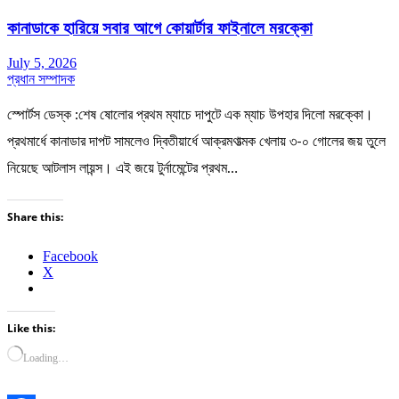
কানাডাকে হারিয়ে সবার আগে কোয়ার্টার ফাইনালে মরক্কো
July 5, 2026
প্রধান সম্পাদক
স্পোর্টস ডেস্ক :শেষ ষোলোর প্রথম ম্যাচে দাপুটে এক ম্যাচ উপহার দিলো মরক্কো।
প্রথমার্ধে কানাডার দাপট সামলেও দ্বিতীয়ার্ধে আক্রমণাত্মক খেলায় ৩-০ গোলের জয় তুলে
নিয়েছে আটলাস লায়ন্স। এই জয়ে টুর্নামেন্টের প্রথম…
Share this:
Facebook
X
Like this:
Loading…