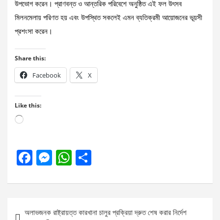
উপভোগ করেন। প্রাণবন্ত ও আন্তরিক পরিবেশে অনুষ্ঠিত এই ফল উৎসব
মিলনমেলায় পরিণত হয় এবং উপস্থিত সকলেই এমন ব্যতিক্রমী আয়োজনের ভূয়সী
প্রশংসা করেন।
Share this:
Facebook
X
Like this:
Loading…
F
M
W
S
a
es
h
h
ce
se
at
ar
b
n
s
e
Post
অলাভজনক রাষ্ট্রায়ত্ত কারখানা চালুর প্রক্রিয়া দ্রুত শেষ করার নির্দেশ