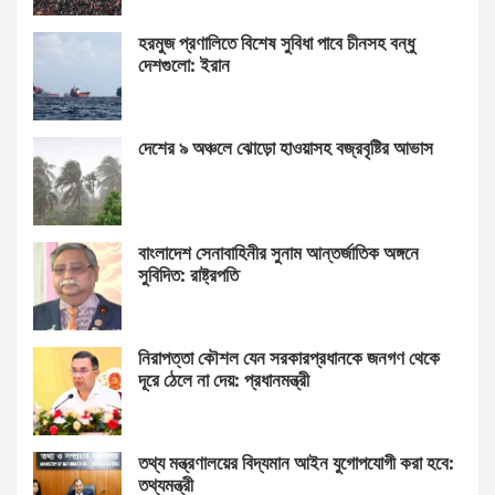
হরমুজ প্রণালিতে বিশেষ সুবিধা পাবে চীনসহ বন্ধু
দেশগুলো: ইরান
দেশের ৯ অঞ্চলে ঝোড়ো হাওয়াসহ বজ্রবৃষ্টির আভাস
বাংলাদেশ সেনাবাহিনীর সুনাম আন্তর্জাতিক অঙ্গনে
সুবিদিত: রাষ্ট্রপতি
নিরাপত্তা কৌশল যেন সরকারপ্রধানকে জনগণ থেকে
দূরে ঠেলে না দেয়: প্রধানমন্ত্রী
তথ্য মন্ত্রণালয়ের বিদ্যমান আইন যুগোপযোগী করা হবে:
তথ্যমন্ত্রী