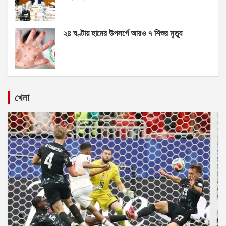
২৪ ঘণ্টায় হামের উপসর্গে আরও ৭ শিশুর মৃত্যু
খেলা