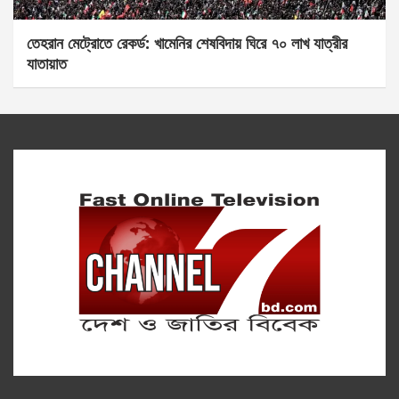
তেহরান মেট্রোতে রেকর্ড: খামেনির শেষবিদায় ঘিরে ৭০ লাখ যাত্রীর
যাতায়াত