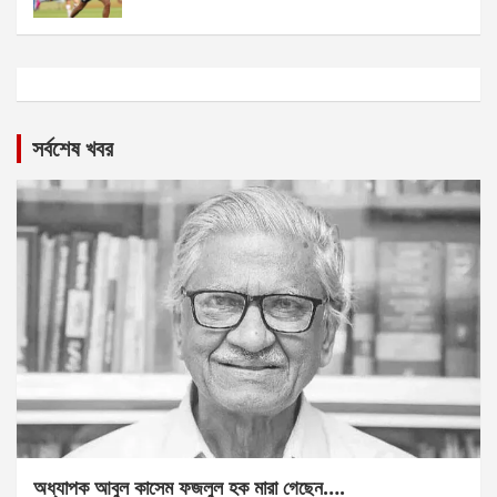
সর্বশেষ খবর
অধ্যাপক আবুল কাসেম ফজলুল হক মারা গেছেন….