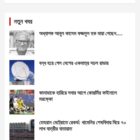
নতুন খবর
অধ্যাপক আবুল কাসেম ফজলুল হক মারা গেছেন….
বন্ধ হয়ে গেল দেশের একমাত্র সচল রাডার
কানাডাকে হারিয়ে সবার আগে কোয়ার্টার ফাইনালে
মরক্কো
তেহরান মেট্রোতে রেকর্ড: খামেনির শেষবিদায় ঘিরে ৭০
লাখ যাত্রীর যাতায়াত