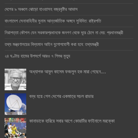
দেশের ৯ অঞ্চলে ঝোড়ো হাওয়াসহ বজ্রবৃষ্টির আভাস
বাংলাদেশ সেনাবাহিনীর সুনাম আন্তর্জাতিক অঙ্গনে সুবিদিত: রাষ্ট্রপতি
নিরাপত্তা কৌশল যেন সরকারপ্রধানকে জনগণ থেকে দূরে ঠেলে না দেয়: প্রধানমন্ত্রী
তথ্য মন্ত্রণালয়ের বিদ্যমান আইন যুগোপযোগী করা হবে: তথ্যমন্ত্রী
২৪ ঘণ্টায় হামের উপসর্গে আরও ৭ শিশুর মৃত্যু
অধ্যাপক আবুল কাসেম ফজলুল হক মারা গেছেন….
বন্ধ হয়ে গেল দেশের একমাত্র সচল রাডার
কানাডাকে হারিয়ে সবার আগে কোয়ার্টার ফাইনালে মরক্কো