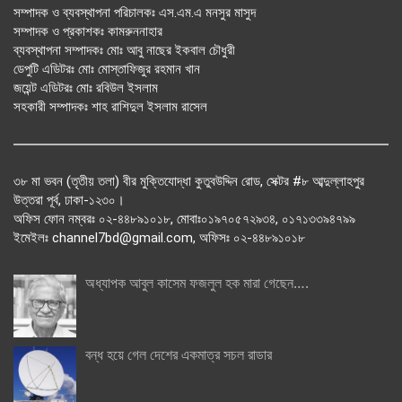
সম্পাদক ও ব্যবস্থাপনা পরিচালকঃ এস.এম.এ মনসুর মাসুদ
সম্পাদক ও প্রকাশকঃ কামরুননাহার
ব্যবস্থাপনা সম্পাদকঃ মোঃ আবু নাছের ইকবাল চৌধুরী
ডেপুটি এডিটরঃ মোঃ মোস্তাফিজুর রহমান খান
জয়েন্ট এডিটরঃ মোঃ রবিউল ইসলাম
সহকারী সম্পাদকঃ শাহ রাশিদুল ইসলাম রাসেল
৩৮ মা ভবন (তৃতীয় তলা) বীর মুক্তিযোদ্ধা কুতুবউদ্দিন রোড, সেক্টর #৮ আব্দুল্লাহপুর
উত্তরা পূর্ব, ঢাকা-১২৩০।
অফিস ফোন নম্বরঃ ০২-৪৪৮৯১০১৮, মোবাঃ০১৯৭০৫৭২৯৩৪, ০১৭১৩৩৯৪৭৯৯
ইমেইলঃ channel7bd@gmail.com, অফিসঃ ০২-৪৪৮৯১০১৮
অধ্যাপক আবুল কাসেম ফজলুল হক মারা গেছেন….
বন্ধ হয়ে গেল দেশের একমাত্র সচল রাডার