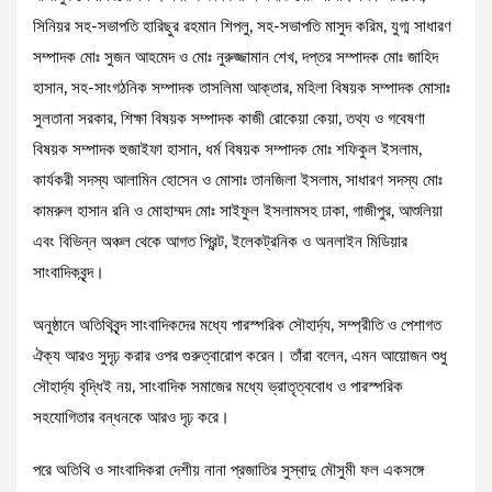
সিনিয়র সহ-সভাপতি হারিছুর রহমান শিপলু, সহ-সভাপতি মাসুদ করিম, যুগ্ম সাধারণ
সম্পাদক মোঃ সুজন আহমেদ ও মোঃ নুরুজ্জামান শেখ, দপ্তর সম্পাদক মোঃ জাহিদ
হাসান, সহ-সাংগঠনিক সম্পাদক তাসলিমা আক্তার, মহিলা বিষয়ক সম্পাদক মোসাঃ
সুলতানা সরকার, শিক্ষা বিষয়ক সম্পাদক কাজী রোকেয়া কেয়া, তথ্য ও গবেষণা
বিষয়ক সম্পাদক হুজাইফা হাসান, ধর্ম বিষয়ক সম্পাদক মোঃ শফিকুল ইসলাম,
কার্যকরী সদস্য আলামিন হোসেন ও মোসাঃ তানজিলা ইসলাম, সাধারণ সদস্য মোঃ
কামরুল হাসান রনি ও মোহাম্মদ মোঃ সাইফুল ইসলামসহ ঢাকা, গাজীপুর, আশুলিয়া
এবং বিভিন্ন অঞ্চল থেকে আগত প্রিন্ট, ইলেকট্রনিক ও অনলাইন মিডিয়ার
সাংবাদিকবৃন্দ।
অনুষ্ঠানে অতিথিবৃন্দ সাংবাদিকদের মধ্যে পারস্পরিক সৌহার্দ্য, সম্প্রীতি ও পেশাগত
ঐক্য আরও সুদৃঢ় করার ওপর গুরুত্বারোপ করেন। তাঁরা বলেন, এমন আয়োজন শুধু
সৌহার্দ্য বৃদ্ধিই নয়, সাংবাদিক সমাজের মধ্যে ভ্রাতৃত্ববোধ ও পারস্পরিক
সহযোগিতার বন্ধনকে আরও দৃঢ় করে।
পরে অতিথি ও সাংবাদিকরা দেশীয় নানা প্রজাতির সুস্বাদু মৌসুমী ফল একসঙ্গে