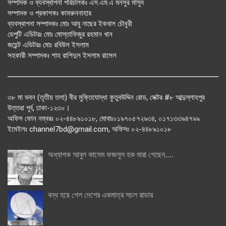
সম্পাদক ও ব্যবস্থাপনা পরিচালকঃ এস.এম.এ মনসুর মাসুদ
সম্পাদক ও প্রকাশকঃ কামরুননাহার
ব্যবস্থাপনা সম্পাদকঃ মোঃ আবু নাছের ইকবাল চৌধুরী
ডেপুটি এডিটরঃ মোঃ মোস্তাফিজুর রহমান খান
জয়েন্ট এডিটরঃ মোঃ রবিউল ইসলাম
সহকারী সম্পাদকঃ শাহ রাশিদুল ইসলাম রাসেল
৩৮ মা ভবন (তৃতীয় তলা) বীর মুক্তিযোদ্ধা কুতুবউদ্দিন রোড, সেক্টর #৮ আব্দুল্লাহপুর
উত্তরা পূর্ব, ঢাকা-১২৩০।
অফিস ফোন নম্বরঃ ০২-৪৪৮৯১০১৮, মোবাঃ০১৯৭০৫৭২৯৩৪, ০১৭১৩৩৯৪৭৯৯
ইমেইলঃ channel7bd@gmail.com, অফিসঃ ০২-৪৪৮৯১০১৮
অধ্যাপক আবুল কাসেম ফজলুল হক মারা গেছেন….
বন্ধ হয়ে গেল দেশের একমাত্র সচল রাডার