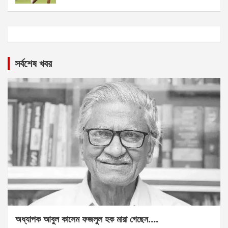
সর্বশেষ খবর
অধ্যাপক আবুল কাসেম ফজলুল হক মারা গেছেন….