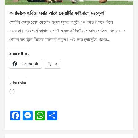
কানাডাকে হারিয়ে সবার আগে কোয়ার্টার ফাইনালে মরক্কো
স্পোর্টস ডেস্ক :শেষ ষোলোর প্রথম ম্যাচে দাপুটে এক ম্যাচ উপহার দিলো
মরক্কো। প্রথমার্ধে কানাডার দাপট সামলেও দ্বিতীয়ার্ধে আক্রমণাত্মক খেলায় ৩-০
গোলের জয় তুলে নিয়েছে আটলাস লায়ন্স। এই জয়ে টুর্নামেন্টের প্রথম…
Share this:
Facebook
X
Like this:
Loading…
F
M
W
S
a
es
h
h
ce
se
at
ar