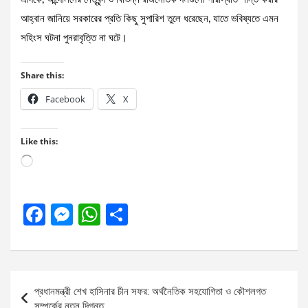
আহ্বান জানিয়ে সরকারের প্রতি কিছু সুপারিশ তুলে ধরেছেন, যাতে ভবিষ্যতে এমন
সহিংস ঘটনা পুনরাবৃত্তি না ঘটে।
Share this:
Facebook
X
Like this:
Loading…
F
M
W
S
a
es
h
h
ce
se
at
ar
b
n
s
e
Post
প্রধানমন্ত্রী শেখ হাসিনার চীন সফর: অর্থনৈতিক সহযোগিতা ও কৌশলগত
o
g
A
navigation
সম্পর্কের নতুন দিগন্ত