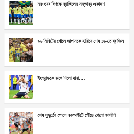
নরওয়ের বিপক্ষে ব্রাজিলের সম্ভাব্য একাদশ
b
n
s
e
o
g
A
o
er
p
k
p
৯৬ মিনিটের গোলে জাপানকে হারিয়ে শেষ ১৬-তে ব্রাজিল
ইংল্যান্ডকে রুখে দিলো ঘানা….
শেষ মুহূর্তের গোলে নকআউটে পৌঁছে গেলো জার্মানি