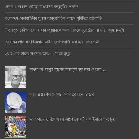
দেশের ৯ অঞ্চলে ঝোড়ো হাওয়াসহ বজ্রবৃষ্টির আভাস
বাংলাদেশ সেনাবাহিনীর সুনাম আন্তর্জাতিক অঙ্গনে সুবিদিত: রাষ্ট্রপতি
নিরাপত্তা কৌশল যেন সরকারপ্রধানকে জনগণ থেকে দূরে ঠেলে না দেয়: প্রধানমন্ত্রী
তথ্য মন্ত্রণালয়ের বিদ্যমান আইন যুগোপযোগী করা হবে: তথ্যমন্ত্রী
২৪ ঘণ্টায় হামের উপসর্গে আরও ৭ শিশুর মৃত্যু
অধ্যাপক আবুল কাসেম ফজলুল হক মারা গেছেন….
বন্ধ হয়ে গেল দেশের একমাত্র সচল রাডার
কানাডাকে হারিয়ে সবার আগে কোয়ার্টার ফাইনালে মরক্কো