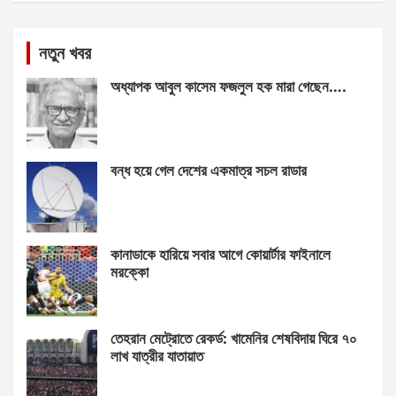
নতুন খবর
অধ্যাপক আবুল কাসেম ফজলুল হক মারা গেছেন….
বন্ধ হয়ে গেল দেশের একমাত্র সচল রাডার
কানাডাকে হারিয়ে সবার আগে কোয়ার্টার ফাইনালে
মরক্কো
তেহরান মেট্রোতে রেকর্ড: খামেনির শেষবিদায় ঘিরে ৭০
লাখ যাত্রীর যাতায়াত