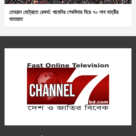
তেহরান মেট্রোতে রেকর্ড: খামেনির শেষবিদায় ঘিরে ৭০ লাখ যাত্রীর
যাতায়াত